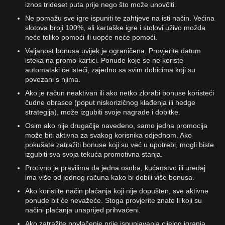
iznos trideset puta prije nego što može unovčiti.
Ne pomažu sve igre ispuniti te zahtjeve na isti način. Većina
slotova broji 100%, ali kartaške igre i stolovi uživo možda
neće toliko pomoći ili uopće neće pomoći.
Valjanost bonusa uvijek je ograničena. Provjerite datum
isteka na promo kartici. Ponude koje se ne koriste
automatski će isteći, zajedno sa svim dobicima koji su
povezani s njima.
Ako je račun neaktivan ili ako netko zlorabi bonuse koristeći
čudne obrasce (poput niskorizičnog klađenja ili hedge
strategija), može izgubiti svoje nagrade i dobitke.
Osim ako nije drugačije navedeno, samo jedna promocija
može biti aktivna za svakog korisnika odjednom. Ako
pokušate zatražiti bonuse koji su već u upotrebi, mogli biste
izgubiti sva svoja tekuća promotivna stanja.
Protivno je pravilima da jedna osoba, kućanstvo ili uređaj
ima više od jednog računa kako bi dobili više bonusa.
Ako koristite način plaćanja koji nije dopušten, sve aktivne
ponude bit će nevažeće. Stoga provjerite znate li koji su
načini plaćanja unaprijed prihvaćeni.
Ako zatražite povlačenje prije ispunjavanja cijelog igranja,