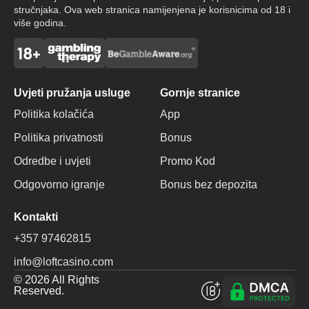
stručnjaka. Ova web stranica namijenjena je korisnicima od 18 i
više godina.
Uvjeti pružanja usluge
Gornje stranice
Politika kolačića
App
Politika privatnosti
Bonus
Odredbe i uvjeti
Promo Kod
Odgovorno igranje
Bonus bez depozita
Kontakti
+357 97462815
info@loftcasino.com
© 2026 All Rights
Reserved.