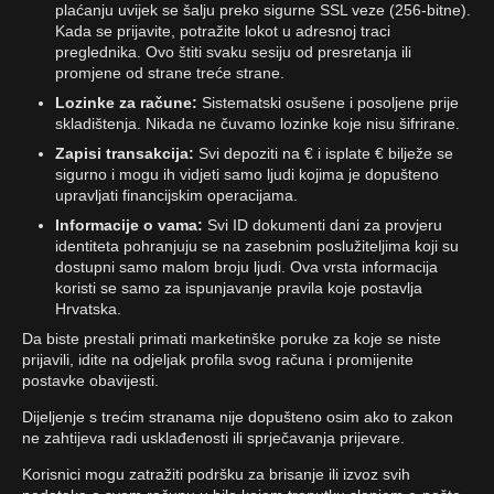
plaćanju uvijek se šalju preko sigurne SSL veze (256-bitne).
Kada se prijavite, potražite lokot u adresnoj traci
preglednika. Ovo štiti svaku sesiju od presretanja ili
promjene od strane treće strane.
Lozinke za račune:
Sistematski osušene i posoljene prije
skladištenja. Nikada ne čuvamo lozinke koje nisu šifrirane.
Zapisi transakcija:
Svi depoziti na € i isplate € bilježe se
sigurno i mogu ih vidjeti samo ljudi kojima je dopušteno
upravljati financijskim operacijama.
Informacije o vama:
Svi ID dokumenti dani za provjeru
identiteta pohranjuju se na zasebnim poslužiteljima koji su
dostupni samo malom broju ljudi. Ova vrsta informacija
koristi se samo za ispunjavanje pravila koje postavlja
Hrvatska.
Da biste prestali primati marketinške poruke za koje se niste
prijavili, idite na odjeljak profila svog računa i promijenite
postavke obavijesti.
Dijeljenje s trećim stranama nije dopušteno osim ako to zakon
ne zahtijeva radi usklađenosti ili sprječavanja prijevare.
Korisnici mogu zatražiti podršku za brisanje ili izvoz svih