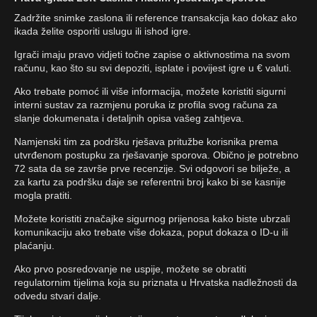
Zadržite snimke zaslona ili reference transakcija kao dokaz ako
ikada želite osporiti uslugu ili ishod igre.
Igrači imaju pravo vidjeti točne zapise o aktivnostima na svom
računu, kao što su svi depoziti, isplate i povijest igre u € valuti.
Ako trebate pomoć ili više informacija, možete koristiti sigurni
interni sustav za razmjenu poruka iz profila svog računa za
slanje dokumenata i detaljnih opisa vašeg zahtjeva.
Namjenski tim za podršku rješava pritužbe korisnika prema
utvrđenom postupku za rješavanje sporova. Obično je potrebno
72 sata da se završe prve recenzije. Svi odgovori se bilježe, a
za kartu za podršku daje se referentni broj kako bi se kasnije
mogla pratiti.
Možete koristiti značajke sigurnog prijenosa kako biste ubrzali
komunikaciju ako trebate više dokaza, poput dokaza o ID-u ili
plaćanju.
Ako prvo posredovanje ne uspije, možete se obratiti
regulatornim tijelima koja su priznata u Hrvatska nadležnosti da
odvedu stvari dalje.