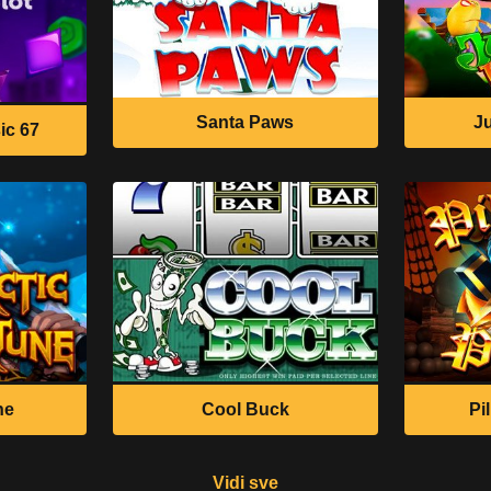
Santa Paws
J
ic 67
ne
Cool Buck
Pi
Vidi sve