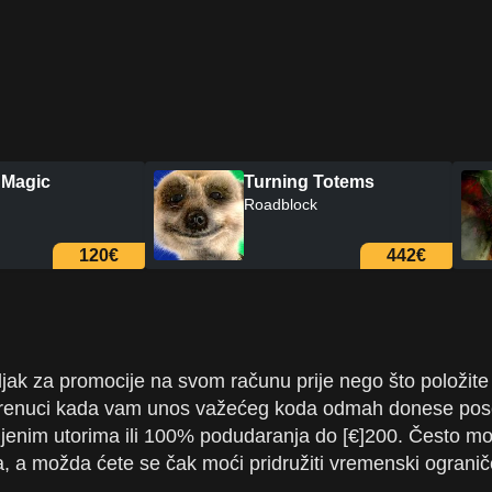
 Magic
Turning Totems
Roadblock
120€
442€
jeljak za promocije na svom računu prije nego što položite
e trenuci kada vam unos važećeg koda odmah donese po
enjenim utorima ili 100% podudaranja do [€]200. Često m
a, a možda ćete se čak moći pridružiti vremenski ograni