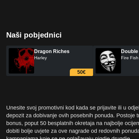
Naši pobjednici
Dragon Riches
Double
Harley
Fire Fish
50€
Unesite svoj promotivni kod kada se prijavite ili u od
depozit za dobivanje ovih posebnih ponuda. Postoj
bonus, poput 50 besplatnih okretaja na najbolje ocij
dobiti bolje uvjete za ove nagrade od redovnih ponud
kampanjama koje se ne oglašavaju nigdje drugdje.