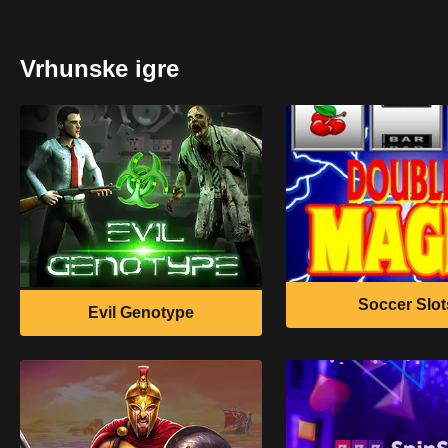
Pojedinosti o licencama i propisima Loft Casina
Vrhunske igre
Što se tiče pitanja o promotivnim kodovima, tim korisni
Kako koristiti promotivni kod za Loft Casino
Popularni Loft Casino Promo Kod Prednosti
Evil Genotype
Soccer Slot