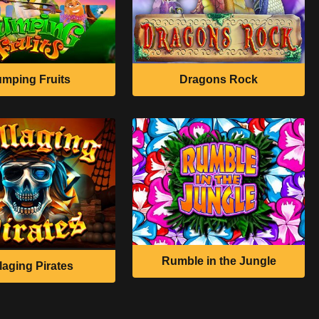
umping Fruits
Dragons Rock
Rumble in the Jungle
llaging Pirates