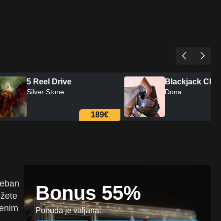
5 Reel Drive
Blackjack Clas
Silver Stone
Dona
189€
seban
Bonus 55%
ožete
čenim
Ponuda je valjana: