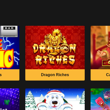
čke službe spreman vam je pomoći
Dragon Riches
C
s