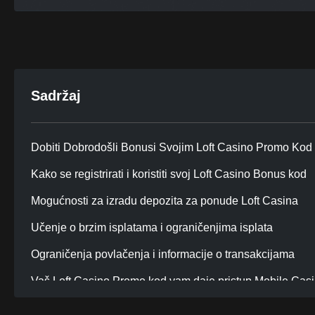
Sadržaj
Dobiti Dobrodošli Bonusi Svojim Loft Casino Promo Kod
Kako se registrirati i koristiti svoj Loft Casino Bonus kod
Mogućnosti za izradu depozita za ponude Loft Casina
Učenje o brzim isplatama i ograničenjima isplata
Ograničenja povlačenja i informacije o transakcijama
Vaš Loft Casino Promo kod vam daje pristup Mobile Cas
Značajke koje čuvaju vaš Loft Casino račun sigurnim