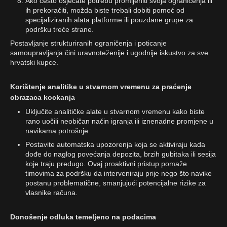
Ako često osjećate potrebu promijeniti svoja ograničenja ili
ih prekoračiti, možda biste trebali dobiti pomoć od
specijaliziranih alata platforme ili pouzdane grupe za
podršku treće strane.
Postavljanje strukturiranih ograničenja i poticanje
samoupravljanja čini uravnoteženije i ugodnije iskustvo za sve
hrvatski kupce.
Korištenje analitike u stvarnom vremenu za praćenje
obrazaca kockanja
Uključite analitičke alate u stvarnom vremenu kako biste
rano uočili neobičan način igranja ili iznenadne promjene u
navikama potrošnje.
Postavite automatska upozorenja koja se aktiviraju kada
dođe do naglog povećanja depozita, brzih gubitaka ili sesija
koje traju predugo. Ovaj proaktivni pristup pomaže
timovima za podršku da interveniraju prije nego što navike
postanu problematične, smanjujući potencijalne rizike za
vlasnike računa.
Donošenje odluka temeljeno na podacima