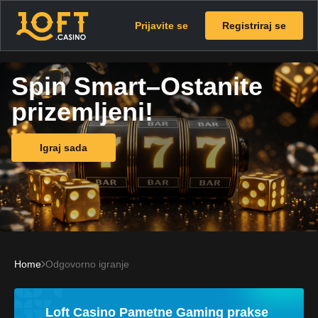
Prijavite se
Registriraj se
Spin Smart–Ostanite
prizemljeni!
Igraj sada
Home
Odgovorno igranje
Loft Casino Pametne Gaming prakse