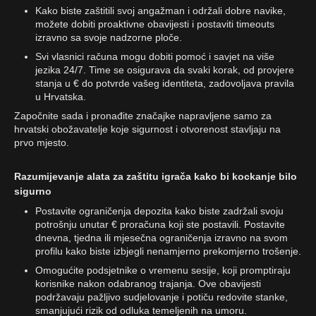
Kako biste zaštitili svoj angažman i održali dobre navike,
možete dobiti proaktivne obavijesti i postaviti timeouts
izravno sa svoje nadzorne ploče.
Svi vlasnici računa mogu dobiti pomoć i savjet na više
jezika 24/7. Time se osigurava da svaki korak, od provjere
stanja u € do potvrde vašeg identiteta, zadovoljava pravila
u Hrvatska.
Započnite sada i pronađite značajke napravljene samo za
hrvatski obožavatelje koje sigurnost i otvorenost stavljaju na
prvo mjesto.
Razumijevanje alata za zaštitu igrača kako bi kockanje bilo
sigurno
Postavite ograničenja depozita kako biste zadržali svoju
potrošnju unutar € proračuna koji ste postavili. Postavite
dnevna, tjedna ili mjesečna ograničenja izravno na svom
profilu kako biste izbjegli nenamjerno prekomjerno trošenje.
Omogućite podsjetnike o vremenu sesije, koji promptiraju
korisnike nakon odabranog trajanja. Ove obavijesti
podržavaju pažljivo sudjelovanje i potiču redovite stanke,
smanjujući rizik od odluka temeljenih na umoru.