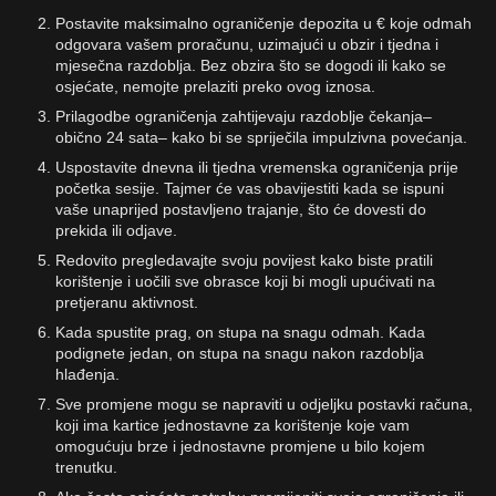
Postavite maksimalno ograničenje depozita u € koje odmah
odgovara vašem proračunu, uzimajući u obzir i tjedna i
mjesečna razdoblja. Bez obzira što se dogodi ili kako se
osjećate, nemojte prelaziti preko ovog iznosa.
Prilagodbe ograničenja zahtijevaju razdoblje čekanja–
obično 24 sata– kako bi se spriječila impulzivna povećanja.
Uspostavite dnevna ili tjedna vremenska ograničenja prije
početka sesije. Tajmer će vas obavijestiti kada se ispuni
vaše unaprijed postavljeno trajanje, što će dovesti do
prekida ili odjave.
Redovito pregledavajte svoju povijest kako biste pratili
korištenje i uočili sve obrasce koji bi mogli upućivati na
pretjeranu aktivnost.
Kada spustite prag, on stupa na snagu odmah. Kada
podignete jedan, on stupa na snagu nakon razdoblja
hlađenja.
Sve promjene mogu se napraviti u odjeljku postavki računa,
koji ima kartice jednostavne za korištenje koje vam
omogućuju brze i jednostavne promjene u bilo kojem
trenutku.