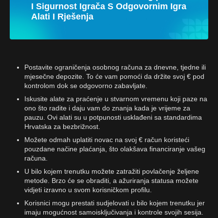
I Sigurnost Igrača S Odgovornim Igra
Alati I Rješenja
Postavite ograničenja osobnog računa za dnevne, tjedne ili
mjesečne depozite. To će vam pomoći da držite svoj € pod
kontrolom dok se odgovorno zabavljate.
Iskusite alate za praćenje u stvarnom vremenu koji paze na
ono što radite i daju vam do znanja kada je vrijeme za
pauzu. Ovi alati su u potpunosti usklađeni sa standardima
Hrvatska za bezbrižnost.
Možete odmah uplatiti novac na svoj € račun koristeći
pouzdane načine plaćanja, što olakšava financiranje vašeg
računa.
U bilo kojem trenutku možete zatražiti povlačenje željene
metode. Brzo će se obraditi, a ažuriranja statusa možete
vidjeti izravno u svom korisničkom profilu.
Korisnici mogu prestati sudjelovati u bilo kojem trenutku jer
imaju mogućnost samoisključivanja i kontrole svojih sesija.