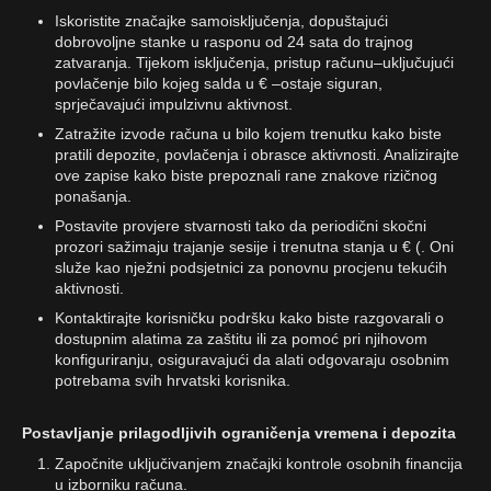
Iskoristite značajke samoisključenja, dopuštajući
dobrovoljne stanke u rasponu od 24 sata do trajnog
zatvaranja. Tijekom isključenja, pristup računu–uključujući
povlačenje bilo kojeg salda u € –ostaje siguran,
sprječavajući impulzivnu aktivnost.
Zatražite izvode računa u bilo kojem trenutku kako biste
pratili depozite, povlačenja i obrasce aktivnosti. Analizirajte
ove zapise kako biste prepoznali rane znakove rizičnog
ponašanja.
Postavite provjere stvarnosti tako da periodični skočni
prozori sažimaju trajanje sesije i trenutna stanja u € (. Oni
služe kao nježni podsjetnici za ponovnu procjenu tekućih
aktivnosti.
Kontaktirajte korisničku podršku kako biste razgovarali o
dostupnim alatima za zaštitu ili za pomoć pri njihovom
konfiguriranju, osiguravajući da alati odgovaraju osobnim
potrebama svih hrvatski korisnika.
Postavljanje prilagodljivih ograničenja vremena i depozita
Započnite uključivanjem značajki kontrole osobnih financija
u izborniku računa.