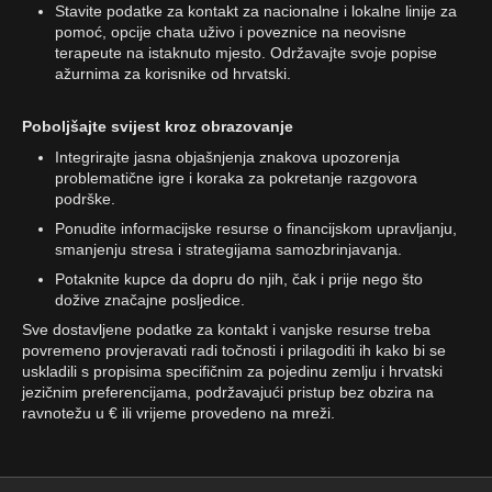
Stavite podatke za kontakt za nacionalne i lokalne linije za
pomoć, opcije chata uživo i poveznice na neovisne
terapeute na istaknuto mjesto. Održavajte svoje popise
ažurnima za korisnike od hrvatski.
Poboljšajte svijest kroz obrazovanje
Integrirajte jasna objašnjenja znakova upozorenja
problematične igre i koraka za pokretanje razgovora
podrške.
Ponudite informacijske resurse o financijskom upravljanju,
smanjenju stresa i strategijama samozbrinjavanja.
Potaknite kupce da dopru do njih, čak i prije nego što
dožive značajne posljedice.
Sve dostavljene podatke za kontakt i vanjske resurse treba
povremeno provjeravati radi točnosti i prilagoditi ih kako bi se
uskladili s propisima specifičnim za pojedinu zemlju i hrvatski
jezičnim preferencijama, podržavajući pristup bez obzira na
ravnotežu u € ili vrijeme provedeno na mreži.