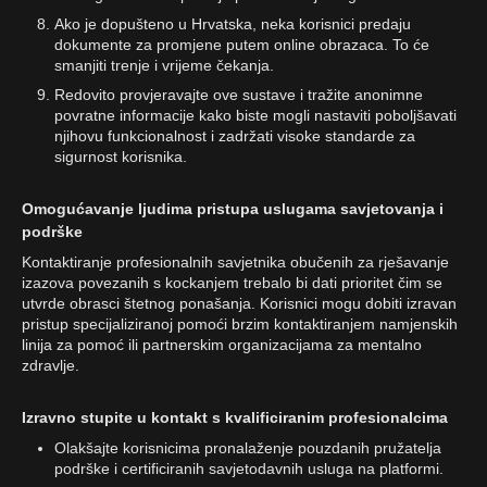
Ako je dopušteno u Hrvatska, neka korisnici predaju
dokumente za promjene putem online obrazaca. To će
smanjiti trenje i vrijeme čekanja.
Redovito provjeravajte ove sustave i tražite anonimne
povratne informacije kako biste mogli nastaviti poboljšavati
njihovu funkcionalnost i zadržati visoke standarde za
sigurnost korisnika.
Omogućavanje ljudima pristupa uslugama savjetovanja i
podrške
Kontaktiranje profesionalnih savjetnika obučenih za rješavanje
izazova povezanih s kockanjem trebalo bi dati prioritet čim se
utvrde obrasci štetnog ponašanja. Korisnici mogu dobiti izravan
pristup specijaliziranoj pomoći brzim kontaktiranjem namjenskih
linija za pomoć ili partnerskim organizacijama za mentalno
zdravlje.
Izravno stupite u kontakt s kvalificiranim profesionalcima
Olakšajte korisnicima pronalaženje pouzdanih pružatelja
podrške i certificiranih savjetodavnih usluga na platformi.