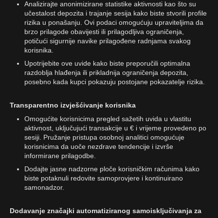
Analizirajte anonimizirane statistike aktivnosti kao što su
učestalost depozita i trajanje sesija kako biste stvorili profile
rizika u ponašanju. Ovi podaci omogućuju upraviteljima da
brzo prilagode obavijesti ili prilagodljiva ograničenja,
potičući sigurnije navike prilagođene radnjama svakog
korisnika.
Upotrijebite ove uvide kako biste preporučili optimalna
razdoblja hlađenja ili prikladnija ograničenja depozita,
posebno kada kupci pokazuju postojane pokazatelje rizika.
Transparentno izvješćivanje korisnika
Omogućite korisnicima pregled sažetih uvida u vlastitu
aktivnost, uključujući transakcije u € i vrijeme provedeno po
sesiji. Pružanje pristupa osobnoj analitici omogućuje
korisnicima da uoče nezdrave tendencije i izvrše
informirane prilagodbe.
Dodajte jasne nadzorne ploče korisničkim računima kako
biste potaknuli redovite samoprovjere i kontinuirano
samonadzor.
Dodavanje značajki automatiziranog samoisključivanja za