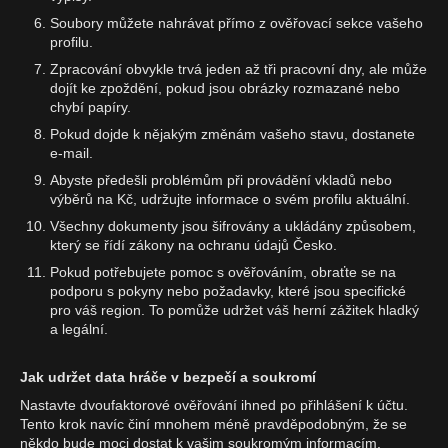
Soubory můžete nahrávat přímo z ověřovací sekce vašeho
profilu.
Zpracování obvykle trvá jeden až tři pracovní dny, ale může
dojít ke zpoždění, pokud jsou obrázky rozmazané nebo
chybí papíry.
Pokud dojde k nějakým změnám vašeho stavu, dostanete
e-mail.
Abyste předešli problémům při provádění vkladů nebo
výběrů na Kč, udržujte informace o svém profilu aktuální.
Všechny dokumenty jsou šifrovány a ukládány způsobem,
který se řídí zákony na ochranu údajů Česko.
Pokud potřebujete pomoc s ověřováním, obraťte se na
podporu s pokyny nebo požadavky, které jsou specifické
pro váš region. To pomůže udržet váš herní zážitek hladký
a legální.
Jak udržet data hráče v bezpečí a soukromí
Nastavte dvoufaktorové ověřování ihned po přihlášení k účtu.
Tento krok navíc činí mnohem méně pravděpodobným, že se
někdo bude moci dostat k vašim soukromým informacím,