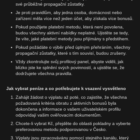
své průběžné propagační zůstatky.
Je proti pravidlům, aby jedna osoba, domácnost nebo
zařízení měla více než jeden účet, aby získala více bonusů.
Pokud použijete platební metodu, která není povolena,
budou všechny aktivní nabídky neplatné. Ujistěte se tedy,
že víte, jaké platební metody jsou přijímány s předstihem.
Pokud požádáte o výběr před úplným přehráním, všechny
propagační zůstatky, které s tím souvisí, budou zrušeny.
Vždy zkontrolujte svůj profilový panel, abyste viděli, jak
blízko jste ke splnění svých povinností, a ujistěte se, že
dodržujete všechna pravidla.
Jak vybrat peníze a co potřebujete k vsazení vysvětleno
Zahájit žádost o výplatu až poté, co zajistíte, že všechna
požadovaná kritéria obratu z aktivních bonusů byla
dokončena a informace o vašem uživatelském profilu
odpovídají vašim ověřovacím dokumentům.
Chcete-li vybrat Kč, přejděte do oblasti pokladny a vyberte
preferovanou metodu podporovanou v Česko.
Výplaty jsou zpracovávány pomocí stejného kanálu, který