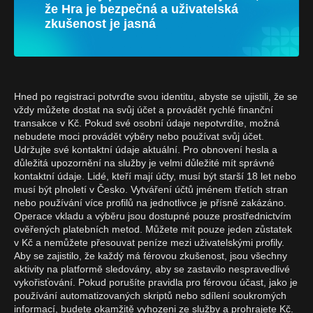
že Hra je bezpečná a uživatelská
zkušenost je jasná
Hned po registraci potvrďte svou identitu, abyste se ujistili, že se
vždy můžete dostat na svůj účet a provádět rychlé finanční
transakce v Kč. Pokud své osobní údaje nepotvrdíte, možná
nebudete moci provádět výběry nebo používat svůj účet.
Udržujte své kontaktní údaje aktuální. Pro obnovení hesla a
důležitá upozornění na služby je velmi důležité mít správné
kontaktní údaje. Lidé, kteří mají účty, musí být starší 18 let nebo
musí být plnoletí v Česko. Vytváření účtů jménem třetích stran
nebo používání více profilů na jednotlivce je přísně zakázáno.
Operace vkladu a výběru jsou dostupné pouze prostřednictvím
ověřených platebních metod. Můžete mít pouze jeden zůstatek
v Kč a nemůžete přesouvat peníze mezi uživatelskými profily.
Aby se zajistilo, že každý má férovou zkušenost, jsou všechny
aktivity na platformě sledovány, aby se zastavilo nespravedlivé
vykořisťování. Pokud porušíte pravidla pro férovou účast, jako je
používání automatizovaných skriptů nebo sdílení soukromých
informací, budete okamžitě vyhozeni ze služby a prohrajete Kč.