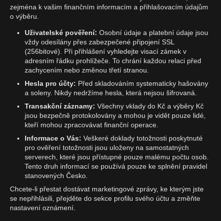
zejména k vašim finančním informacím a přihlašovacím údajům
o výběru.
Uživatelské pověření:
Osobní údaje a platební údaje jsou
vždy odesílány přes zabezpečené připojení SSL
(256bitové). Při přihlášení vyhledejte visací zámek v
adresním řádku prohlížeče. To chrání každou relaci před
zachycením nebo změnou třetí stranou.
Hesla pro účty:
Před skladováním systematicky hašovány
a soleny. Nikdy nedržíme hesla, která nejsou šifrovaná.
Transakční záznamy:
Všechny vklady do Kč a výběry Kč
jsou bezpečně protokolovány a mohou je vidět pouze lidé,
kteří mohou zpracovávat finanční operace.
Informace o Vás:
Veškeré doklady totožnosti poskytnuté
pro ověření totožnosti jsou uloženy na samostatných
serverech, které jsou přístupné pouze malému počtu osob.
Tento druh informací se používá pouze ke splnění pravidel
stanovených Česko.
Chcete-li přestat dostávat marketingové zprávy, ke kterým jste
se nepřihlásili, přejděte do sekce profilu svého účtu a změňte
nastavení oznámení.