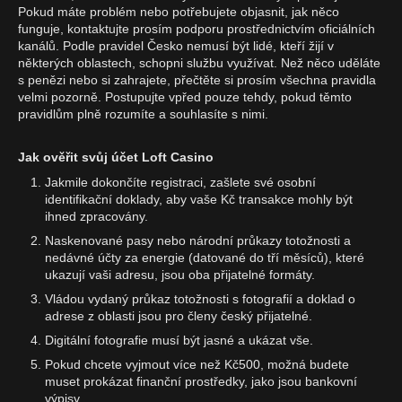
Pokud máte problém nebo potřebujete objasnit, jak něco
funguje, kontaktujte prosím podporu prostřednictvím oficiálních
kanálů. Podle pravidel Česko nemusí být lidé, kteří žijí v
některých oblastech, schopni službu využívat. Než něco uděláte
s penězi nebo si zahrajete, přečtěte si prosím všechna pravidla
velmi pozorně. Postupujte vpřed pouze tehdy, pokud těmto
pravidlům plně rozumíte a souhlasíte s nimi.
Jak ověřit svůj účet Loft Casino
Jakmile dokončíte registraci, zašlete své osobní
identifikační doklady, aby vaše Kč transakce mohly být
ihned zpracovány.
Naskenované pasy nebo národní průkazy totožnosti a
nedávné účty za energie (datované do tří měsíců), které
ukazují vaši adresu, jsou oba přijatelné formáty.
Vládou vydaný průkaz totožnosti s fotografií a doklad o
adrese z oblasti jsou pro členy český přijatelné.
Digitální fotografie musí být jasné a ukázat vše.
Pokud chcete vyjmout více než Kč500, možná budete
muset prokázat finanční prostředky, jako jsou bankovní
výpisy.