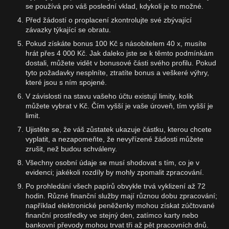
se používá pro váš poslední vklad, kdykoli je to možné.
Před žádostí o proplacení zkontrolujte své zbývající
závazky týkající se obratu.
Pokud získáte bonus 100 Kč s násobitelem 40 x, musíte
hrát přes 4 000 Kč. Jak daleko jste se k těmto podmínkám
dostali, můžete vidět v bonusové části svého profilu. Pokud
tyto požadavky nesplníte, ztratíte bonus a veškeré výhry,
které jsou s ním spojené.
V závislosti na stavu vašeho účtu existují limity, kolik
můžete vybrat v Kč. Čím vyšší je vaše úroveň, tím vyšší je
limit.
Ujistěte se, že váš zůstatek ukazuje částku, kterou chcete
vyplatit, a nezapomeňte, že nevyřízené žádosti můžete
zrušit, než budou schváleny.
Všechny osobní údaje se musí shodovat s tím, co je v
evidenci; jakékoli rozdíly by mohly zpomalit zpracování.
Po prohledání všech papírů obvykle trvá vyklizení až 72
hodin. Různé finanční služby mají různou dobu zpracování;
například elektronické peněženky mohou získat zúčtované
finanční prostředky ve stejný den, zatímco karty nebo
bankovní převody mohou trvat tři až pět pracovních dnů.