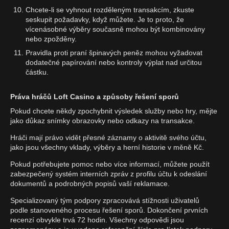
Chcete-li se vyhnout rozděleným transakcím, zkuste
seskupit požadavky, když můžete. Je to proto, že
vícenásobné výběry současně mohou být kombinovány
nebo zpožděny.
Pravidla proti praní špinavých peněz mohou vyžadovat
dodatečné papírování nebo kontroly výplat nad určitou
částku.
Práva hráčů Loft Casino a způsoby řešení sporů
Pokud chcete někdy zpochybnit výsledek služby nebo hry, mějte
jako důkaz snímky obrazovky nebo odkazy na transakce.
Hráči mají právo vidět přesné záznamy o aktivitě svého účtu,
jako jsou všechny vklady, výběry a herní historie v měně Kč.
Pokud potřebujete pomoc nebo více informací, můžete použít
zabezpečený systém interních zpráv z profilu účtu k odeslání
dokumentů a podrobných popisů vaší reklamace.
Specializovaný tým podpory zpracovává stížnosti uživatelů
podle stanoveného procesu řešení sporů. Dokončení prvních
recenzí obvykle trvá 72 hodin. Všechny odpovědi jsou