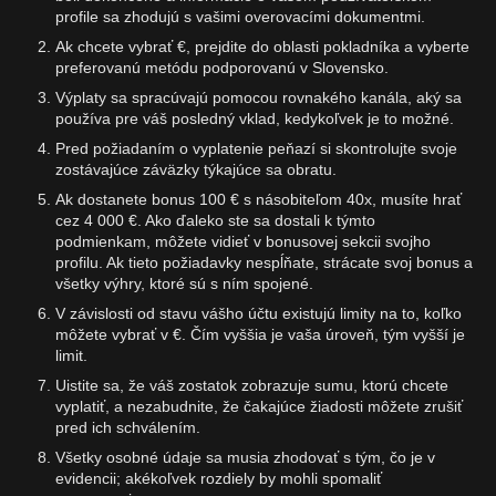
profile sa zhodujú s vašimi overovacími dokumentmi.
Ak chcete vybrať €, prejdite do oblasti pokladníka a vyberte
preferovanú metódu podporovanú v Slovensko.
Výplaty sa spracúvajú pomocou rovnakého kanála, aký sa
používa pre váš posledný vklad, kedykoľvek je to možné.
Pred požiadaním o vyplatenie peňazí si skontrolujte svoje
zostávajúce záväzky týkajúce sa obratu.
Ak dostanete bonus 100 € s násobiteľom 40x, musíte hrať
cez 4 000 €. Ako ďaleko ste sa dostali k týmto
podmienkam, môžete vidieť v bonusovej sekcii svojho
profilu. Ak tieto požiadavky nespĺňate, strácate svoj bonus a
všetky výhry, ktoré sú s ním spojené.
V závislosti od stavu vášho účtu existujú limity na to, koľko
môžete vybrať v €. Čím vyššia je vaša úroveň, tým vyšší je
limit.
Uistite sa, že váš zostatok zobrazuje sumu, ktorú chcete
vyplatiť, a nezabudnite, že čakajúce žiadosti môžete zrušiť
pred ich schválením.
Všetky osobné údaje sa musia zhodovať s tým, čo je v
evidencii; akékoľvek rozdiely by mohli spomaliť