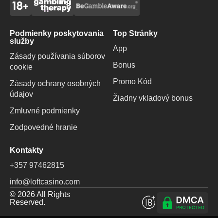
Podmienky poskytovania
Top Stránky
služby
App
Zásady používania súborov
Bonus
cookie
Promo Kód
Zásady ochrany osobných
údajov
Žiadny vkladový bonus
Zmluvné podmienky
Bonus
Zodpovedné hranie
pre prvý vklad
Kontakty
1000€ + 250 FS
+357 97462815
info@loftcasino.com
Registrovať
© 2026 All Rights
Reserved.