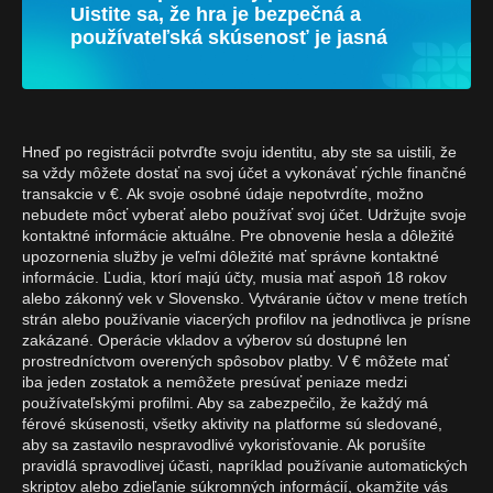
Uistite sa, že hra je bezpečná a
používateľská skúsenosť je jasná
Hneď po registrácii potvrďte svoju identitu, aby ste sa uistili, že
sa vždy môžete dostať na svoj účet a vykonávať rýchle finančné
transakcie v €. Ak svoje osobné údaje nepotvrdíte, možno
nebudete môcť vyberať alebo používať svoj účet. Udržujte svoje
kontaktné informácie aktuálne. Pre obnovenie hesla a dôležité
upozornenia služby je veľmi dôležité mať správne kontaktné
informácie. Ľudia, ktorí majú účty, musia mať aspoň 18 rokov
alebo zákonný vek v Slovensko. Vytváranie účtov v mene tretích
strán alebo používanie viacerých profilov na jednotlivca je prísne
zakázané. Operácie vkladov a výberov sú dostupné len
prostredníctvom overených spôsobov platby. V € môžete mať
iba jeden zostatok a nemôžete presúvať peniaze medzi
používateľskými profilmi. Aby sa zabezpečilo, že každý má
férové skúsenosti, všetky aktivity na platforme sú sledované,
aby sa zastavilo nespravodlivé vykorisťovanie. Ak porušíte
pravidlá spravodlivej účasti, napríklad používanie automatických
skriptov alebo zdieľanie súkromných informácií, okamžite vás