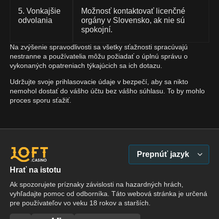
5. Vonkajšie
Možnosť kontaktovať licenčné
odvolania
orgány v Slovensko, ak nie sú
spokojní.
Na zvýšenie spravodlivosti sa všetky sťažnosti spracúvajú
nestranne a používatelia môžu požiadať o úplnú správu o
vykonaných opatreniach týkajúcich sa ich dotazu.
Udržujte svoje prihlasovacie údaje v bezpečí, aby sa nikto
nemohol dostať do vášho účtu bez vášho súhlasu. To by mohlo
proces sporu sťažiť.
Prepnúť jazyk
Hrať na istotu
Ak spozorujete príznaky závislosti na hazardných hrách,
vyhľadajte pomoc od odborníka. Táto webová stránka je určená
pre používateľov vo veku 18 rokov a starších.