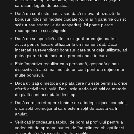
care sunt legate de acestea.
Dacă un cont este inactiv sau dacă cineva abuzează de
bonusuri folosind modele ciudate (cum ar fi pariurile cu risc
scăzut sau strategiile de acoperire), își poate pierde
recompensele și câștigurile.
Dacă nu se specifică altfel, o singură promoție poate fi
activă pentru fiecare utilizator la un moment dat. Dacă
încercați să revendicați bonusuri care sunt deja utilizate, ați
putea pierde toate soldurile promoționale în curs.
Este împotriva regulilor ca o persoană, gospodărie sau
dispozitiv să aibă mai mult de un cont pentru a obține mai
multe bonusuri.
Dacă utilizați o metodă de plată care nu este permisă, orice
ofertă activă va fi nulă. Deci, asigurați-vă că știți ce metode
de plată sunt acceptate din timp.
Dacă cereți o retragere înainte de a îndeplini jocul complet,
orice sold promoțional care este însoțit de acesta va fi
anulat.
Verificați întotdeauna tabloul de bord al profilului pentru a
vedea cât de aproape sunteți de îndeplinirea obligațiilor și
asigurați-vă că respectați toate regulile.