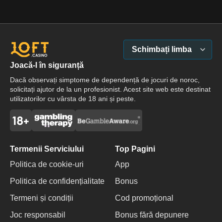
Schimbați limba
Joacă-l în siguranță
Dacă observați simptome de dependență de jocuri de noroc,
solicitați ajutor de la un profesionist. Acest site web este destinat
utilizatorilor cu vârsta de 18 ani și peste.
Termenii Serviciului
Top Pagini
Politica de cookie-uri
App
Politica de confidențialitate
Bonus
Termeni și condiții
Cod promoțional
Bonus
Joc responsabil
Bonus fără depunere