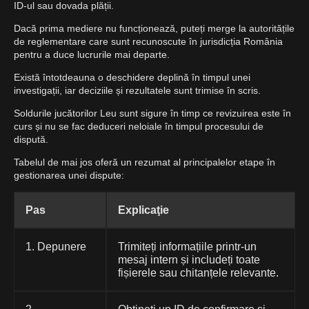
ID-ul sau dovada plății.
Dacă prima mediere nu funcționează, puteți merge la autoritățile
de reglementare care sunt recunoscute în jurisdicția România
pentru a duce lucrurile mai departe.
Există întotdeauna o deschidere deplină în timpul unei
investigații, iar deciziile și rezultatele sunt trimise în scris.
Soldurile jucătorilor Leu sunt sigure în timp ce revizuirea este în
curs și nu se fac deduceri neloiale în timpul procesului de
dispută.
Tabelul de mai jos oferă un rezumat al principalelor etape în
gestionarea unei dispute:
Pas
Explicaţie
1. Depunere
Trimiteți informațiile printr-un
mesaj intern și includeți toate
fișierele sau chitanțele relevante.