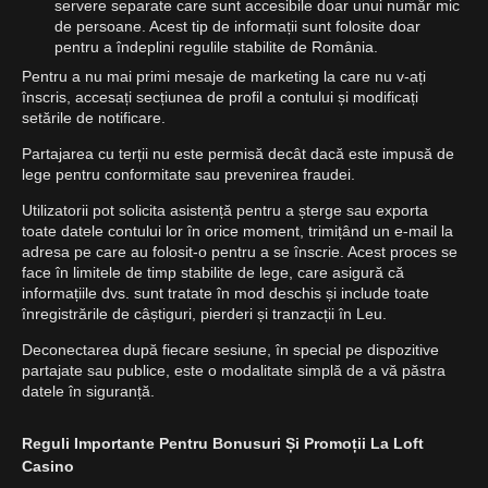
servere separate care sunt accesibile doar unui număr mic
de persoane. Acest tip de informații sunt folosite doar
pentru a îndeplini regulile stabilite de România.
Pentru a nu mai primi mesaje de marketing la care nu v-ați
înscris, accesați secțiunea de profil a contului și modificați
setările de notificare.
Partajarea cu terții nu este permisă decât dacă este impusă de
lege pentru conformitate sau prevenirea fraudei.
Utilizatorii pot solicita asistență pentru a șterge sau exporta
toate datele contului lor în orice moment, trimițând un e-mail la
adresa pe care au folosit-o pentru a se înscrie. Acest proces se
face în limitele de timp stabilite de lege, care asigură că
informațiile dvs. sunt tratate în mod deschis și include toate
înregistrările de câștiguri, pierderi și tranzacții în Leu.
Deconectarea după fiecare sesiune, în special pe dispozitive
partajate sau publice, este o modalitate simplă de a vă păstra
datele în siguranță.
Reguli Importante Pentru Bonusuri Și Promoții La Loft
Casino