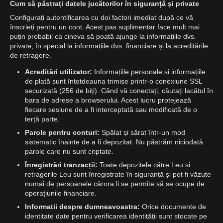
Cum să păstrați datele jucătorilor în siguranță și private
Configurați autentificarea cu doi factori imediat după ce vă
înscrieți pentru un cont. Acest pas suplimentar face mult mai
puțin probabil ca cineva să poată ajunge la informațiile dvs.
private, în special la informațiile dvs. financiare și la acreditările
de retragere.
Acreditări utilizator:
Informațiile personale și informațiile
de plată sunt întotdeauna trimise printr-o conexiune SSL
securizată (256 de biți). Când vă conectați, căutați lacătul în
bara de adrese a browserului. Acest lucru protejează
fiecare sesiune de a fi interceptată sau modificată de o
terță parte.
Parole pentru conturi:
Spălat și sărat într-un mod
sistematic înainte de a fi depozitat. Nu păstrăm niciodată
parole care nu sunt criptate.
Înregistrări tranzacții:
Toate depozitele către Leu și
retragerile Leu sunt înregistrate în siguranță și pot fi văzute
numai de persoanele cărora li se permite să se ocupe de
operațiunile financiare.
Informatii despre dumneavoastra:
Orice documente de
identitate date pentru verificarea identității sunt stocate pe