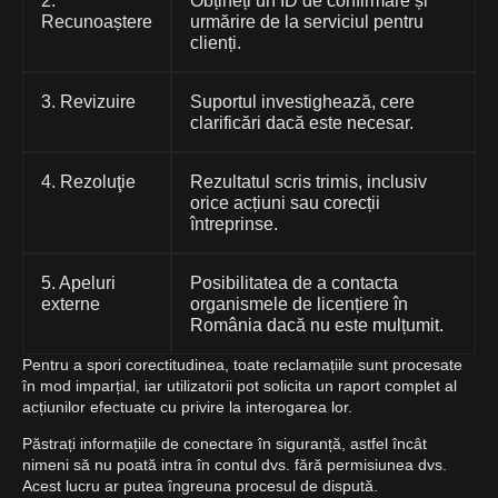
2.
Obțineți un ID de confirmare și
Recunoaștere
urmărire de la serviciul pentru
clienți.
3. Revizuire
Suportul investighează, cere
clarificări dacă este necesar.
4. Rezoluţie
Rezultatul scris trimis, inclusiv
orice acțiuni sau corecții
întreprinse.
5. Apeluri
Posibilitatea de a contacta
externe
organismele de licențiere în
România dacă nu este mulțumit.
Pentru a spori corectitudinea, toate reclamațiile sunt procesate
în mod imparțial, iar utilizatorii pot solicita un raport complet al
acțiunilor efectuate cu privire la interogarea lor.
Păstrați informațiile de conectare în siguranță, astfel încât
nimeni să nu poată intra în contul dvs. fără permisiunea dvs.
Acest lucru ar putea îngreuna procesul de dispută.