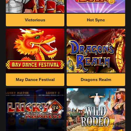
ponudom
Faq
Victorious
Hot Sync
May Dance Festival
Dragons Realm