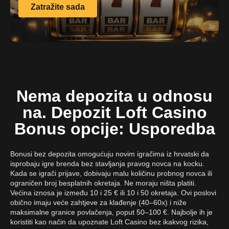
Zatražite sada
Nema depozita u odnosu
na. Depozit Loft Casino
Bonus opcije: Usporedba
Bonusi bez depozita omogućuju novim igračima iz hrvatski da
isprobaju igre brenda bez stavljanja pravog novca na kocku.
Kada se igrači prijave, dobivaju malu količinu probnog novca ili
ograničen broj besplatnih okretaja. Ne moraju ništa platiti.
Većina iznosa je između 10 i 25 € ili 10 i 50 okretaja. Ovi poslovi
obično imaju veće zahtjeve za klađenje (40–60x) i niže
maksimalne granice povlačenja, poput 50–100 €. Najbolje ih je
koristiti kao način da upoznate Loft Casino bez ikakvog rizika,