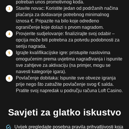
potreban unos promotivnog koda.
Stavite novac: Koristite jedan od podržanih načina
plaćanja za dodavanje potrebnog minimalnog
iznosa €. Pripazite na bilo koje određeno
ograničenje koje dolazi s prvom nagradom.
Provjerite sudjelovanje: finalizirajte svoj odabir –
opcija može biti potrebna za potvrdu podobnosti za
seriju nagrada.
Igrajte kvalifikacijske igre: pristupite naslovima
omogućenim prema uvjetima nagrađivanja i ispunite
sve zahtjeve za aktivaciju (na primjer, mogu se
navesti kategorije igara).
Povlačenje dobitaka: Ispunite sve obveze igranja
prije nego što zatražite povlačenje svog € salda.
Pratite svoj napredak u području računa Loft Casino.
Savjeti za glatko iskustvo
Uvijek pregledajte posebna pravila prihvatljivosti koja