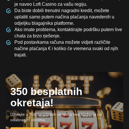
je naveo Loft Casino za vašu regiju.
Da biste dobili trenutni nagradni kredit, možete
uplatiti samo putem načina plaćanja navedenih u
odjeljku blagajnika platforme.
Ako imate problema, kontaktirajte podršku putem live
chata za brzo rješenje.
Pod postavkama računa možete vidjeti različite
načine plaćanja € i koliko će vremena svaki od njih
trajati.
350 besplatnih
okretaja!
Uživajte u 350 besplatnih okretaja bez klađenja na
odabranim utorima.