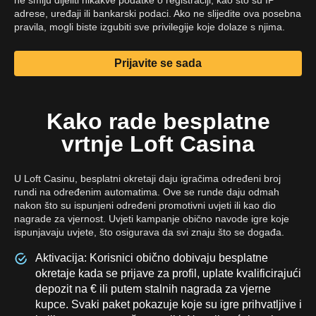
ne smiju dijeliti nikakve podatke o registraciji, kao što su IP
adrese, uređaji ili bankarski podaci. Ako ne slijedite ova posebna
pravila, mogli biste izgubiti sve privilegije koje dolaze s njima.
Prijavite se sada
Kako rade besplatne
vrtnje Loft Casina
U Loft Casinu, besplatni okretaji daju igračima određeni broj
rundi na određenim automatima. Ove se runde daju odmah
nakon što su ispunjeni određeni promotivni uvjeti ili kao dio
nagrade za vjernost. Uvjeti kampanje obično navode igre koje
ispunjavaju uvjete, što osigurava da svi znaju što se događa.
Aktivacija: Korisnici obično dobivaju besplatne
okretaje kada se prijave za profil, uplate kvalificirajući
depozit na € ili putem stalnih nagrada za vjerne
kupce. Svaki paket pokazuje koje su igre prihvatljive i