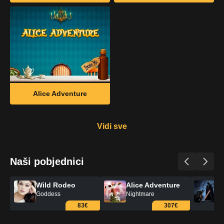
Alice Adventure
Vidi sve
Naši pobjednici
Icy Wilds
Wild Rodeo
Al
Mi_Amor
Goddess
Ni
326€
83€