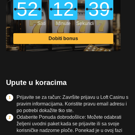
52
12
37
Sati
Minute
Sekundi
Dobiti bonus
Upute u koracima
Prijavite se za račun: Završite prijavu u Loft Casinu s
pravim informacijama. Koristite pravu email adresu i
po potrebi dokažite tko ste.
Odaberite Ponuda dobrodošlice: Možete odabrati
željeni uvodni paket kada se prijavite ili sa svoje
korisničke nadzorne ploče. Ponekad je u ovoj fazi