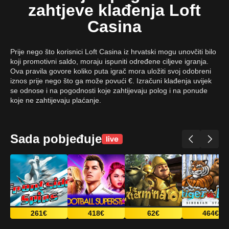
zahtjeve klađenja Loft
Casina
Prije nego što korisnici Loft Casina iz hrvatski mogu unovčiti bilo
koji promotivni saldo, moraju ispuniti određene ciljeve igranja.
Ova pravila govore koliko puta igrač mora uložiti svoj odobreni
iznos prije nego što ga može povući €. Izračuni klađenja uvijek
se odnose i na pogodnosti koje zahtijevaju polog i na ponude
koje ne zahtijevaju plaćanje.
Sada pobjeđuje
315€
418€
62€
464€