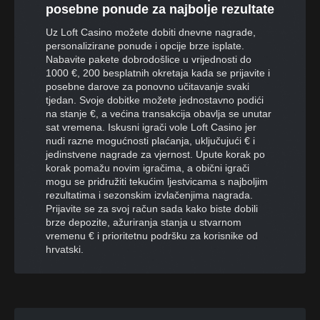
posebne ponude za najbolje rezultate
Uz Loft Casino možete dobiti dnevne nagrade,
personalizirane ponude i opcije brze isplate.
Nabavite pakete dobrodošlice u vrijednosti do
1000 €, 200 besplatnih okretaja kada se prijavite i
posebne darove za ponovno učitavanje svaki
tjedan. Svoje dobitke možete jednostavno podići
na stanje €, a većina transakcija obavlja se unutar
sat vremena. Iskusni igrači vole Loft Casino jer
nudi razne mogućnosti plaćanja, uključujući € i
jedinstvene nagrade za vjernost. Upute korak po
korak pomažu novim igračima, a obični igrači
mogu se pridružiti tekućim ljestvicama s najboljim
rezultatima i sezonskim izvlačenjima nagrada.
Prijavite se za svoj račun sada kako biste dobili
brze depozite, ažuriranja stanja u stvarnom
vremenu € i prioritetnu podršku za korisnike od
hrvatski.