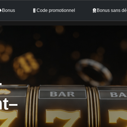
Bonus
Code promotionnel
Bonus sans dé
r
nt–