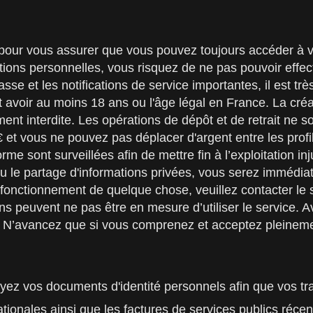
té pour vous assurer que vous pouvez toujours accéder à v
ons personnelles, vous risquez de ne pas pouvoir effectu
se et les notifications de service importantes, il est trè
 avoir au moins 18 ans ou l'âge légal en France. La créa
rictement interdite. Les opérations de dépôt et de retrait 
 et vous ne pouvez pas déplacer d'argent entre les profil
orme sont surveillées afin de mettre fin à l’exploitation in
 ou le partage d'informations privées, vous serez immédi
fonctionnement de quelque chose, veuillez contacter le su
s peuvent ne pas être en mesure d’utiliser le service. Av
les. N’avancez que si vous comprenez et acceptez pleinem
yez vos documents d'identité personnels afin que vos tr
tionales ainsi que les factures de services publics récen