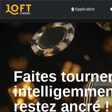
Application
Faites tourne
intelligemme
restez ancré !