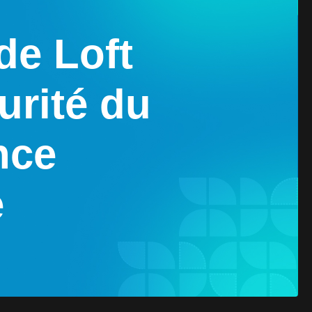
de Loft
urité du
nce
e