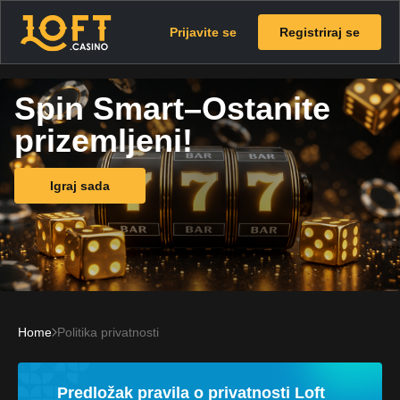
Prijavite se
Registriraj se
Spin Smart–Ostanite
prizemljeni!
Igraj sada
Home
Politika privatnosti
Predložak pravila o privatnosti Loft