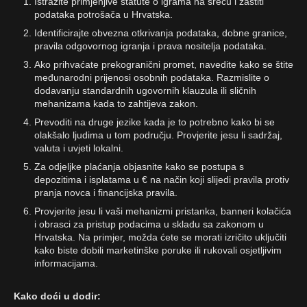
Istražite primjenjive statute o igrama na sreću i zaštiti
podataka potrošača u Hrvatska.
Identificirajte obvezna otkrivanja podataka, dobne granice,
pravila odgovornog igranja i prava nositelja podataka.
Ako prihvaćate prekogranični promet, navedite kako se štite
međunarodni prijenosi osobnih podataka. Razmislite o
dodavanju standardnih ugovornih klauzula ili sličnih
mehanizama kada to zahtijeva zakon.
Prevoditi na druge jezike kada je to potrebno kako bi se
olakšalo ljudima u tom području. Provjerite jesu li sadržaj,
valuta i uvjeti lokalni.
Za odjeljke plaćanja objasnite kako se postupa s
depozitima i isplatama u € na način koji slijedi pravila protiv
pranja novca i financijska pravila.
Provjerite jesu li vaši mehanizmi pristanka, banneri kolačića
i obrasci za pristup podacima u skladu sa zakonom u
Hrvatska. Na primjer, možda ćete se morati izričito uključiti
kako biste dobili marketinške poruke ili rukovali osjetljivim
informacijama.
Kako doći u dodir: