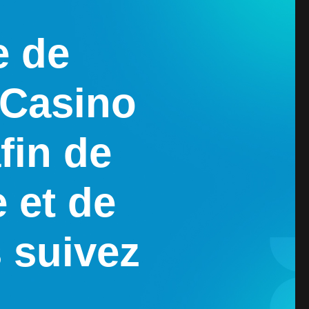
e de
t Casino
fin de
 et de
 suivez