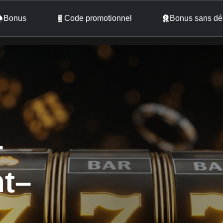
Bonus
Code promotionnel
Bonus sans dé
r
nt–