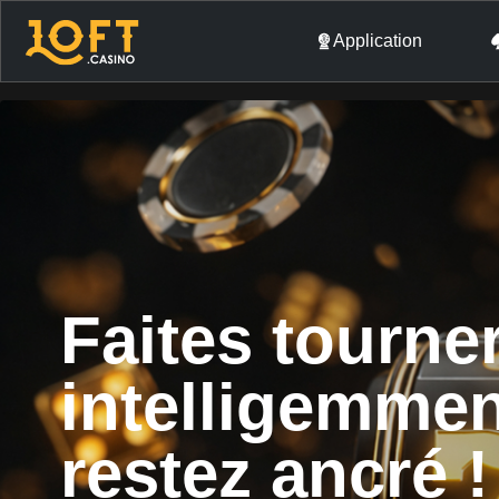
Application
Faites tourne
intelligemme
restez ancré !