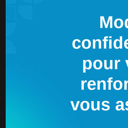
Mod
confide
pour 
renfo
vous a