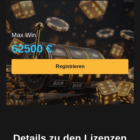
Max Win
62500 €
Registrieren
Details zu den Lizenzen