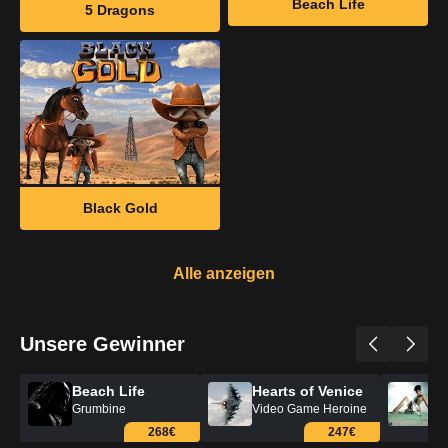
Beach Life
5 Dragons
Black Gold
Alle anzeigen
Unsere Gewinner
Beach Life
Hearts of Venice
Ac
Grumbine
Video Game Heroine
Sh
268€
247€