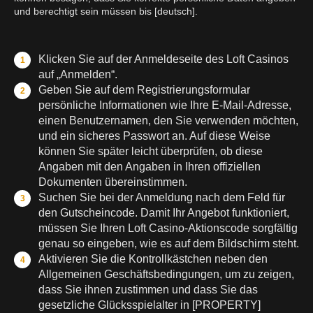
und berechtigt sein müssen bis [deutsch].
Klicken Sie auf der Anmeldeseite des Loft Casinos
auf „Anmelden“.
Geben Sie auf dem Registrierungsformular
persönliche Informationen wie Ihre E-Mail-Adresse,
einen Benutzernamen, den Sie verwenden möchten,
und ein sicheres Passwort an. Auf diese Weise
können Sie später leicht überprüfen, ob diese
Angaben mit den Angaben in Ihren offiziellen
Dokumenten übereinstimmen.
Suchen Sie bei der Anmeldung nach dem Feld für
den Gutscheincode. Damit Ihr Angebot funktioniert,
müssen Sie Ihren Loft Casino-Aktionscode sorgfältig
genau so eingeben, wie es auf dem Bildschirm steht.
Aktivieren Sie die Kontrollkästchen neben den
Allgemeinen Geschäftsbedingungen, um zu zeigen,
dass Sie ihnen zustimmen und dass Sie das
gesetzliche Glücksspielalter in [PROPERTY]