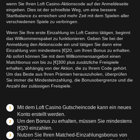
wenn Sie Ihren Loft Casino-Aktionscode auf der Anmeldeseite
eingeben. Dies ist der schnellste Weg, um eine bessere
Startbalance zu erreichen und mehr Zeit mit dem Spielen aller
verschiedenen Spiele zu verbringen.
Wenn Sie Ihre erste Einzahlung im Loft Casino tätigen, beginnt
das Willkommenspaket zu funktionieren. Geben Sie bei der
Anmeldung den Aktionscode ein und tätigen Sie dann eine
Einzahlung von mindestens [€]20, um Ihren Bonus zu erhalten.
Ab sofort können Sie mit dem Willkommensangebot einen
Matchbonus von bis zu [€]300 plus zusätzliche Freispiele
erhalten, abhängig von der Aktion, die zu Ihrem Code gehört.
Um das Beste aus Ihren Prämien herauszuholen, überprüfen
Sie immer die Mindesteinzahlung, die Bonusobergrenze und die
Anzahl der zulässigen Freispiele.
Mit dem Loft Casino Gutscheincode kann ein neues
Konto erstellt werden.
Um den Bonus zu erhalten, müssen Sie mindestens
[€]20 einzahlen.
Nutzen Sie Ihren Matched-Einzahlungsbonus von