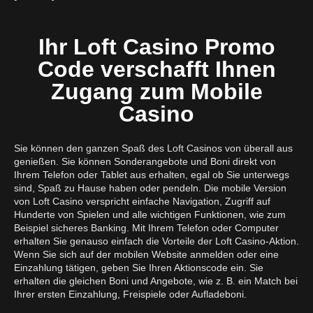
Ihr Loft Casino Promo
Code verschafft Ihnen
Zugang zum Mobile
Casino
Sie können den ganzen Spaß des Loft Casinos von überall aus
genießen. Sie können Sonderangebote und Boni direkt von
Ihrem Telefon oder Tablet aus erhalten, egal ob Sie unterwegs
sind, Spaß zu Hause haben oder pendeln. Die mobile Version
von Loft Casino verspricht einfache Navigation, Zugriff auf
Hunderte von Spielen und alle wichtigen Funktionen, wie zum
Beispiel sicheres Banking. Mit Ihrem Telefon oder Computer
erhalten Sie genauso einfach die Vorteile der Loft Casino-Aktion.
Wenn Sie sich auf der mobilen Website anmelden oder eine
Einzahlung tätigen, geben Sie Ihren Aktionscode ein. Sie
erhalten die gleichen Boni und Angebote, wie z. B. ein Match bei
Ihrer ersten Einzahlung, Freispiele oder Aufladeboni.