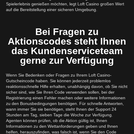
Spielerlebnis genießen möchten, legt Loft Casino großen Wert
auf die Bereitstellung einer sicheren Umgebung.
Bei Fragen zu
Aktionscodes steht Ihnen
das Kundenserviceteam
gerne zur Verfügung
Wenn Sie Bedenken oder Fragen zu Ihrem Loft Casino-
Gutscheincode haben. Sie können jederzeit problemlos
reaktionsschnelle Hilfe erhalten, unabhängig davon, ob Sie nicht
sicher sind, wie Sie Ihren Code verwenden sollen, bei der
Registrierung einen Fehler machen oder weitere Informationen
zu den Bonusbedingungen benötigen. Für schnelle Antworten,
wann immer Sie sie benötigen, steht Ihnen der Support 24
Stunden am Tag, sieben Tage die Woche zur Verfügung.
Agenten können prüfen, ob die Aktion gültig ist, Ihnen
Informationen zu den Wettanforderungen geben und Ihnen
helfen, herauszufinden, was falsch ist, wenn Sie den Code