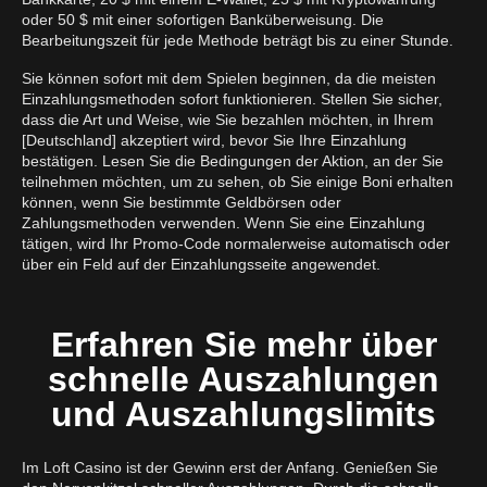
oder 50 $ mit einer sofortigen Banküberweisung. Die
Bearbeitungszeit für jede Methode beträgt bis zu einer Stunde.
Sie können sofort mit dem Spielen beginnen, da die meisten
Einzahlungsmethoden sofort funktionieren. Stellen Sie sicher,
dass die Art und Weise, wie Sie bezahlen möchten, in Ihrem
[Deutschland] akzeptiert wird, bevor Sie Ihre Einzahlung
bestätigen. Lesen Sie die Bedingungen der Aktion, an der Sie
teilnehmen möchten, um zu sehen, ob Sie einige Boni erhalten
können, wenn Sie bestimmte Geldbörsen oder
Zahlungsmethoden verwenden. Wenn Sie eine Einzahlung
tätigen, wird Ihr Promo-Code normalerweise automatisch oder
über ein Feld auf der Einzahlungsseite angewendet.
Erfahren Sie mehr über
schnelle Auszahlungen
und Auszahlungslimits
Im Loft Casino ist der Gewinn erst der Anfang. Genießen Sie