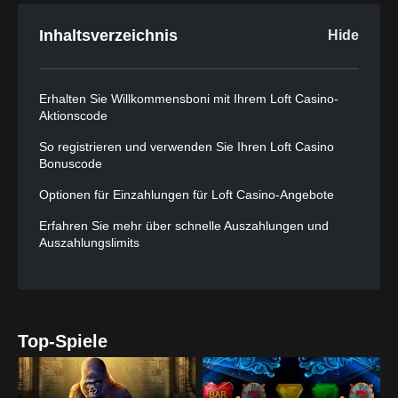
Inhaltsverzeichnis
Hide
Erhalten Sie Willkommensboni mit Ihrem Loft Casino-
Aktionscode
So registrieren und verwenden Sie Ihren Loft Casino
Bonuscode
Optionen für Einzahlungen für Loft Casino-Angebote
Erfahren Sie mehr über schnelle Auszahlungen und
Auszahlungslimits
Limits für Auszahlungen und Informationen zu
Transaktionen
Ihr Loft Casino Promo Code verschafft Ihnen Zugang
Top-Spiele
zum Mobile Casino
Funktionen, die Ihr Loft Casino-Konto sicher halten