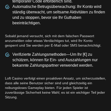
temporärer Code erforderlich sind.
Automatische Betrugsüberwachung: Ihr Konto wird
ständig überwacht, um seltsame Aktivitäten zu finden
und zu stoppen, bevor sie Ihr Guthaben
beeinträchtigen.
Sobald jemand versucht, sich mit dem falschen Passwort
anzumelden oder etwas Verdächtiges tut, wird Ihr Konto
gesperrt und Sie werden per E-Mail oder SMS benachrichtigt.
Verifizierte Zahlungsmethoden—Um Ihr [€] zu
schützen, können für Ein- und Auszahlungen nur
bekannte Zahlungspartner verwendet werden.
Loft Casino verfolgt einen proaktiven Ansatz, um sicherzustellen,
dass alle seine Benutzer sicher sind und gleichzeitig ein
reibungsloses Gameplay bieten. Für jeden Spieler ist
zuverlässige Sicherheit keine Wahl; es ist ein wichtiger Teil jeder
Sitzung.