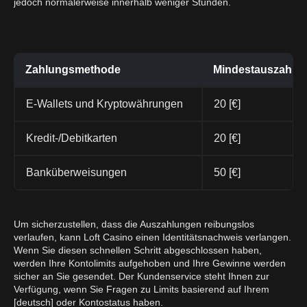
jedoch normalerweise innerhalb weniger Stunden.
Zahlungsmethode
Mindestauszahlu
E-Wallets und Kryptowährungen
20 [€]
Kredit-/Debitkarten
20 [€]
Banküberweisungen
50 [€]
Um sicherzustellen, dass die Auszahlungen reibungslos
verlaufen, kann Loft Casino einen Identitätsnachweis verlangen.
Wenn Sie diesen schnellen Schritt abgeschlossen haben,
werden Ihre Kontolimits aufgehoben und Ihre Gewinne werden
sicher an Sie gesendet. Der Kundenservice steht Ihnen zur
Verfügung, wenn Sie Fragen zu Limits basierend auf Ihrem
[deutsch] oder Kontostatus haben.