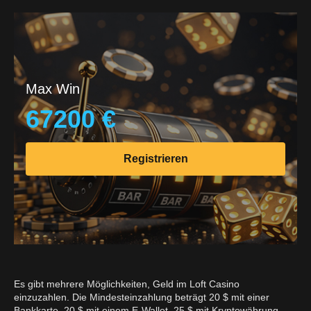
Max Win
67200 €
Registrieren
Es gibt mehrere Möglichkeiten, Geld im Loft Casino
einzuzahlen. Die Mindesteinzahlung beträgt 20 $ mit einer
Bankkarte, 20 $ mit einem E-Wallet, 25 $ mit Kryptowährung