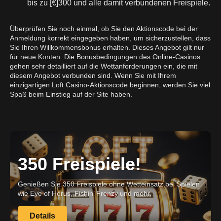
bis zu [€]300 und alle damit verbundenen Freispiele.
Überprüfen Sie noch einmal, ob Sie den Aktionscode bei der
Anmeldung korrekt eingegeben haben, um sicherzustellen, dass
Sie Ihren Willkommensbonus erhalten. Dieses Angebot gilt nur
für neue Konten. Die Bonusbedingungen des Online-Casinos
gehen sehr detailliert auf die Wettanforderungen ein, die mit
diesem Angebot verbunden sind. Wenn Sie mit Ihrem
einzigartigen Loft Casino-Aktionscode beginnen, werden Sie viel
Spaß beim Einstieg auf der Site haben.
350 Freispiele!
Genießen Sie 350 Freispiele ohne Wetteinsatz bei Spielen
wie Eye of Horus, Fishin’ Frenzy und mehr.
Details