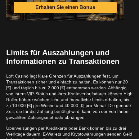
Erhalten Sie einen Bonus
Limits für Auszahlungen und
Informationen zu Transaktionen
Loft Casino legt klare Grenzen für Auszahlungen fest, um
Transaktionen sicher und einfach zu halten. Es können nur 20
[€] und täglich bis zu 2.000 [€] entnommen werden. Abhängig
von ihrem VIP-Status und ihrer Kontoverlaufsdauer können High
Roller höhere wöchentliche und monatliche Limits erhalten, bis
zu 10.000 [€] pro Woche und 40.000 [€] pro Monat. Die genaue
Zeit, die für die Zahlung benötigt wird, kann von der von Ihnen
gewählten Zahlungsmethode abhängen.
Überweisungen per Kreditkarte oder Bank können bis zu drei
Werktage dauern, E-Wallets und Kryptowährungen senden Geld