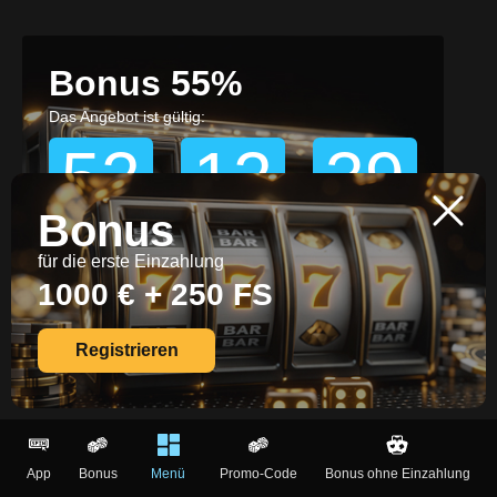
Bonus 55%
Das Angebot ist gültig:
52
12
37
Bonus
Stunden
Minuten
Sekunden
für die erste Einzahlung
Erhalten Sie einen Bonus
1000 € + 250 FS
Registrieren
So verwenden Sie einen
App
Bonus
Menü
Promo-Code
Bonus ohne Einzahlung
Loft Casino-Aktionscode