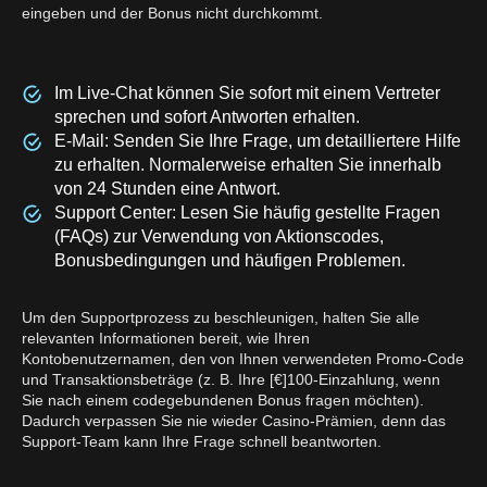
eingeben und der Bonus nicht durchkommt.
Im Live-Chat können Sie sofort mit einem Vertreter
sprechen und sofort Antworten erhalten.
E-Mail: Senden Sie Ihre Frage, um detailliertere Hilfe
zu erhalten. Normalerweise erhalten Sie innerhalb
von 24 Stunden eine Antwort.
Support Center: Lesen Sie häufig gestellte Fragen
(FAQs) zur Verwendung von Aktionscodes,
Bonusbedingungen und häufigen Problemen.
Um den Supportprozess zu beschleunigen, halten Sie alle
relevanten Informationen bereit, wie Ihren
Kontobenutzernamen, den von Ihnen verwendeten Promo-Code
und Transaktionsbeträge (z. B. Ihre [€]100-Einzahlung, wenn
Sie nach einem codegebundenen Bonus fragen möchten).
Dadurch verpassen Sie nie wieder Casino-Prämien, denn das
Support-Team kann Ihre Frage schnell beantworten.