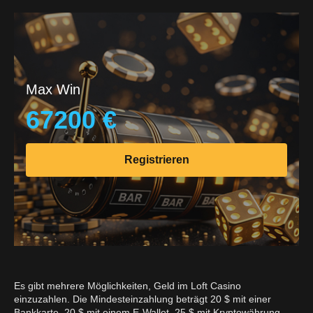
Max Win
67200 €
Registrieren
Es gibt mehrere Möglichkeiten, Geld im Loft Casino
einzuzahlen. Die Mindesteinzahlung beträgt 20 $ mit einer
Bankkarte, 20 $ mit einem E-Wallet, 25 $ mit Kryptowährung