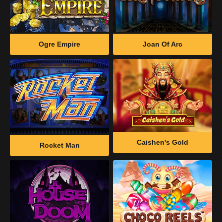
Ogre Empire
Monster Mash Cash
Caishen's Gold
Rocket Man