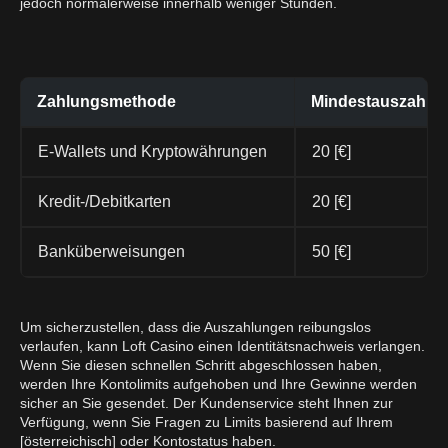
jedoch normalerweise innerhalb weniger Stunden.
Zahlungsmethode
Mindestauszahlu
E-Wallets und Kryptowährungen
20 [€]
Kredit-/Debitkarten
20 [€]
Banküberweisungen
50 [€]
Um sicherzustellen, dass die Auszahlungen reibungslos
verlaufen, kann Loft Casino einen Identitätsnachweis verlangen.
Wenn Sie diesen schnellen Schritt abgeschlossen haben,
werden Ihre Kontolimits aufgehoben und Ihre Gewinne werden
sicher an Sie gesendet. Der Kundenservice steht Ihnen zur
Verfügung, wenn Sie Fragen zu Limits basierend auf Ihrem
[österreichisch] oder Kontostatus haben.