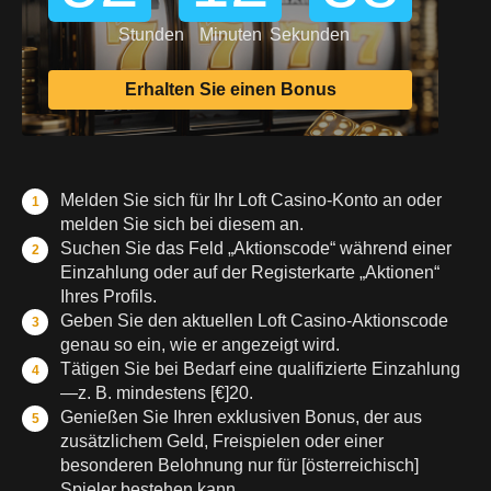
Stunden
Minuten
Sekunden
Erhalten Sie einen Bonus
Melden Sie sich für Ihr Loft Casino-Konto an oder
melden Sie sich bei diesem an.
Suchen Sie das Feld „Aktionscode“ während einer
Einzahlung oder auf der Registerkarte „Aktionen“
Ihres Profils.
Geben Sie den aktuellen Loft Casino-Aktionscode
genau so ein, wie er angezeigt wird.
Tätigen Sie bei Bedarf eine qualifizierte Einzahlung
—z. B. mindestens [€]20.
Genießen Sie Ihren exklusiven Bonus, der aus
zusätzlichem Geld, Freispielen oder einer
besonderen Belohnung nur für [österreichisch]
Spieler bestehen kann.