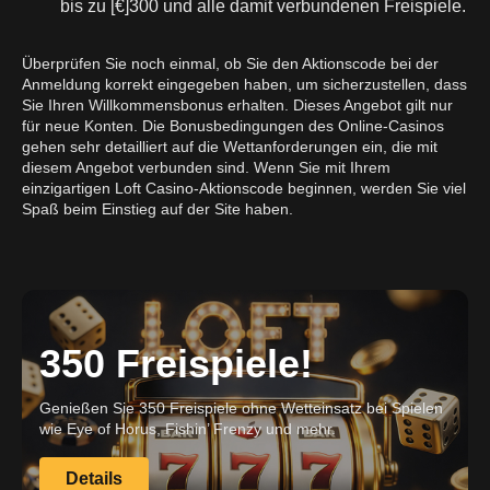
bis zu [€]300 und alle damit verbundenen Freispiele.
Überprüfen Sie noch einmal, ob Sie den Aktionscode bei der
Anmeldung korrekt eingegeben haben, um sicherzustellen, dass
Sie Ihren Willkommensbonus erhalten. Dieses Angebot gilt nur
für neue Konten. Die Bonusbedingungen des Online-Casinos
gehen sehr detailliert auf die Wettanforderungen ein, die mit
diesem Angebot verbunden sind. Wenn Sie mit Ihrem
einzigartigen Loft Casino-Aktionscode beginnen, werden Sie viel
Spaß beim Einstieg auf der Site haben.
350 Freispiele!
Genießen Sie 350 Freispiele ohne Wetteinsatz bei Spielen
wie Eye of Horus, Fishin’ Frenzy und mehr.
Details