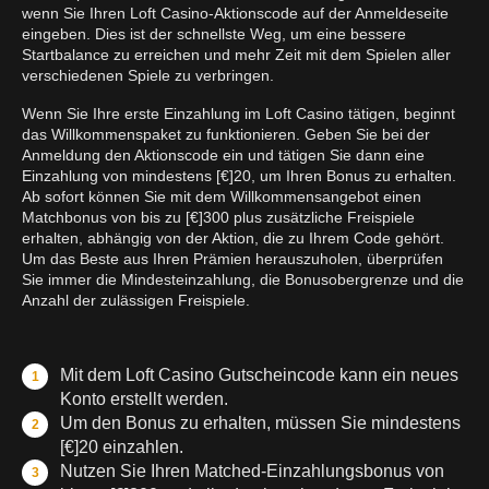
wenn Sie Ihren Loft Casino-Aktionscode auf der Anmeldeseite
eingeben. Dies ist der schnellste Weg, um eine bessere
Startbalance zu erreichen und mehr Zeit mit dem Spielen aller
verschiedenen Spiele zu verbringen.
Wenn Sie Ihre erste Einzahlung im Loft Casino tätigen, beginnt
das Willkommenspaket zu funktionieren. Geben Sie bei der
Anmeldung den Aktionscode ein und tätigen Sie dann eine
Einzahlung von mindestens [€]20, um Ihren Bonus zu erhalten.
Ab sofort können Sie mit dem Willkommensangebot einen
Matchbonus von bis zu [€]300 plus zusätzliche Freispiele
erhalten, abhängig von der Aktion, die zu Ihrem Code gehört.
Um das Beste aus Ihren Prämien herauszuholen, überprüfen
Sie immer die Mindesteinzahlung, die Bonusobergrenze und die
Anzahl der zulässigen Freispiele.
Mit dem Loft Casino Gutscheincode kann ein neues
Konto erstellt werden.
Um den Bonus zu erhalten, müssen Sie mindestens
[€]20 einzahlen.
Nutzen Sie Ihren Matched-Einzahlungsbonus von