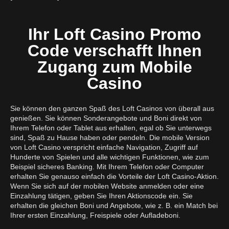
Ihr Loft Casino Promo
Code verschafft Ihnen
Zugang zum Mobile
Casino
Sie können den ganzen Spaß des Loft Casinos von überall aus
genießen. Sie können Sonderangebote und Boni direkt von
Ihrem Telefon oder Tablet aus erhalten, egal ob Sie unterwegs
sind, Spaß zu Hause haben oder pendeln. Die mobile Version
von Loft Casino verspricht einfache Navigation, Zugriff auf
Hunderte von Spielen und alle wichtigen Funktionen, wie zum
Beispiel sicheres Banking. Mit Ihrem Telefon oder Computer
erhalten Sie genauso einfach die Vorteile der Loft Casino-Aktion.
Wenn Sie sich auf der mobilen Website anmelden oder eine
Einzahlung tätigen, geben Sie Ihren Aktionscode ein. Sie
erhalten die gleichen Boni und Angebote, wie z. B. ein Match bei
Ihrer ersten Einzahlung, Freispiele oder Aufladeboni.