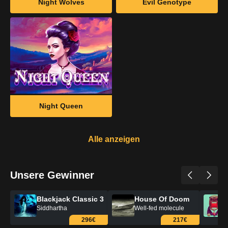
Night Wolves
Evil Genotype
Night Queen
Alle anzeigen
Unsere Gewinner
Grand Wheel
Blackjack Classic 3
Black Beauty
Siddhartha
18€
296€