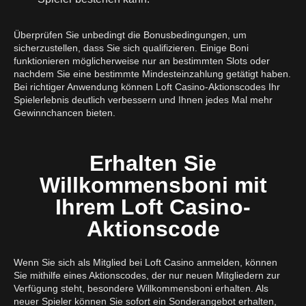
Überprüfen Sie unbedingt die Bonusbedingungen, um
sicherzustellen, dass Sie sich qualifizieren. Einige Boni
funktionieren möglicherweise nur an bestimmten Slots oder
nachdem Sie eine bestimmte Mindesteinzahlung getätigt haben.
Bei richtiger Anwendung können Loft Casino-Aktionscodes Ihr
Spielerlebnis deutlich verbessern und Ihnen jedes Mal mehr
Gewinnchancen bieten.
Erhalten Sie
Willkommensboni mit
Ihrem Loft Casino-
Aktionscode
Wenn Sie sich als Mitglied bei Loft Casino anmelden, können
Sie mithilfe eines Aktionscodes, der nur neuen Mitgliedern zur
Verfügung steht, besondere Willkommensboni erhalten. Als
neuer Spieler können Sie sofort ein Sonderangebot erhalten,