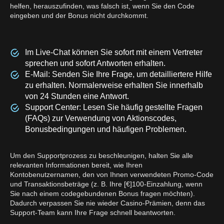
helfen, herauszufinden, was falsch ist, wenn Sie den Code
eingeben und der Bonus nicht durchkommt.
Im Live-Chat können Sie sofort mit einem Vertreter
sprechen und sofort Antworten erhalten.
E-Mail: Senden Sie Ihre Frage, um detailliertere Hilfe
zu erhalten. Normalerweise erhalten Sie innerhalb
von 24 Stunden eine Antwort.
Support Center: Lesen Sie häufig gestellte Fragen
(FAQs) zur Verwendung von Aktionscodes,
Bonusbedingungen und häufigen Problemen.
Um den Supportprozess zu beschleunigen, halten Sie alle
relevanten Informationen bereit, wie Ihren
Kontobenutzernamen, den von Ihnen verwendeten Promo-Code
und Transaktionsbeträge (z. B. Ihre [€]100-Einzahlung, wenn
Sie nach einem codegebundenen Bonus fragen möchten).
Dadurch verpassen Sie nie wieder Casino-Prämien, denn das
Support-Team kann Ihre Frage schnell beantworten.