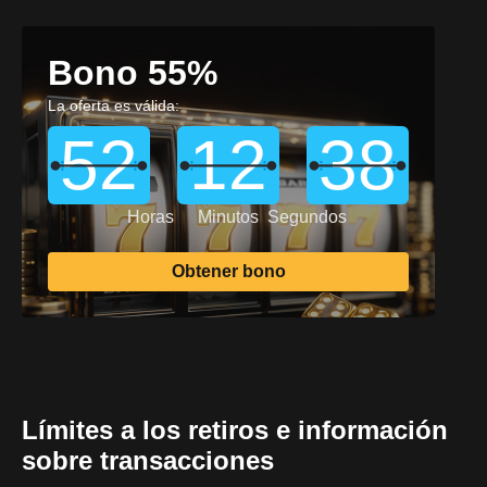
Bono 55%
La oferta es válida:
52
12
37
Horas
Minutos
Segundos
Obtener bono
Límites a los retiros e información
sobre transacciones