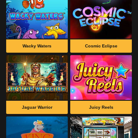
Detalles sobre las licencias y regulaciones de Loft
Casino
En cuanto a preguntas sobre códigos promocionales, el
equipo de atención al cliente está listo para ayudarlo
Cómo utilizar un código promocional de Loft Casino
Wacky Waters
Cosmic Eclipse
Beneficios del código promocional popular de Loft
Casino
Jaguar Warrior
Juicy Reels