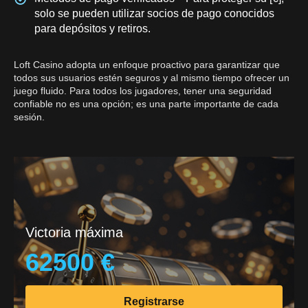
solo se pueden utilizar socios de pago conocidos
para depósitos y retiros.
Loft Casino adopta un enfoque proactivo para garantizar que
todos sus usuarios estén seguros y al mismo tiempo ofrecer un
juego fluido. Para todos los jugadores, tener una seguridad
confiable no es una opción; es una parte importante de cada
sesión.
Victoria máxima
62500 €
Registrarse