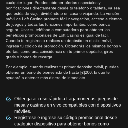
cualquier lugar. Puedes obtener ofertas especiales y
bonificaciones directamente desde tu teléfono o tableta, ya sea
que estés de viaje, divirtiéndote en casa o viajando. La versión
móvil de Loft Casino promete fácil navegación, acceso a cientos
de juegos y todas las funciones importantes, como banca
segura. Usar su teléfono o computadora para obtener los
beneficios promocionales de Loft Casino es igual de fácil.
Cuando te registres o realices un depósito en el sitio móvil,
ingresa tu código de promoción. Obtendrás los mismos bonos y
ofertas, como una coincidencia en tu primer depósito, giros
gratis o bonos de recarga.
Por ejemplo, cuando realizas tu primer depósito móvil, puedes
obtener un bono de bienvenida de hasta [€]200, lo que te
ayudará a obtener más dinero de inmediato.
Obtenga acceso rápido a tragamonedas, juegos de
mesa y casinos en vivo compatibles con dispositivos
móviles.
Regístrese e ingrese su código promocional desde
cualquier dispositivo para obtener bonos como