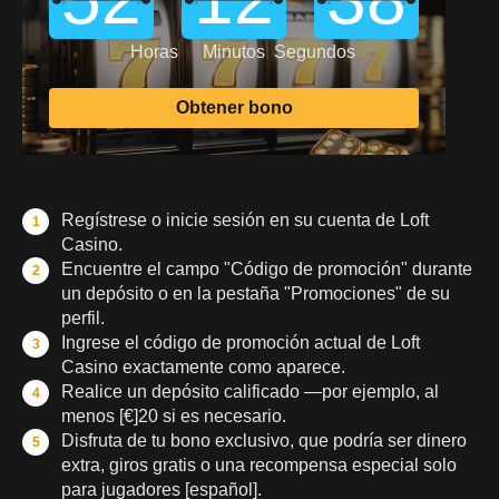
Horas
Minutos
Segundos
Obtener bono
Regístrese o inicie sesión en su cuenta de Loft
Casino.
Encuentre el campo "Código de promoción" durante
un depósito o en la pestaña "Promociones" de su
perfil.
Ingrese el código de promoción actual de Loft
Casino exactamente como aparece.
Realice un depósito calificado —por ejemplo, al
menos [€]20 si es necesario.
Disfruta de tu bono exclusivo, que podría ser dinero
extra, giros gratis o una recompensa especial solo
para jugadores [español].