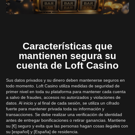
Características que
mantienen segura su
cuenta de Loft Casino
Sus datos privados y su dinero deben mantenerse seguros en
todo momento. Loft Casino utiliza medidas de seguridad de
primer nivel en toda su plataforma para mantener cada cuenta
a salvo de fraudes, accesos no autorizados y violaciones de
datos. Al inicio y al final de cada sesión, se utiliza un cifrado
fuerte para mantener privada toda su información y
transacciones. Se debe realizar una verificación de identidad
antes de entregar bonificaciones o retirar ganancias. Mantiene
su [€] seguro y evita que las personas hagan cosas ilegales con
su [español] y [España] de residencia.