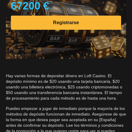
67200 €
Registrarse
Hay varias formas de depositar dinero en Loft Casino. El
depósito mínimo es de $20 usando una tarjeta bancaria, $20
usando una billetera electrónica, $25 usando criptomonedas o
$50 usando una transferencia bancaria instantánea. El tiempo
de procesamiento para cada método es de hasta una hora.
Puedes empezar a jugar de inmediato porque la mayoría de los
métodos de depósito funcionan de inmediato. Asegúrese de que
la forma en que desea pagar sea aceptada en su [España]
antes de confirmar su depósito. Lee los términos y condiciones
de la promoción a la que quieres unirte para ver si puedes