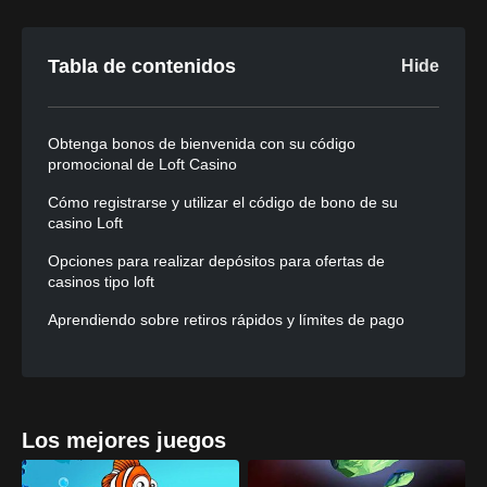
Tabla de contenidos
Hide
Obtenga bonos de bienvenida con su código
promocional de Loft Casino
Cómo registrarse y utilizar el código de bono de su
casino Loft
Opciones para realizar depósitos para ofertas de
casinos tipo loft
Aprendiendo sobre retiros rápidos y límites de pago
Límites a los retiros e información sobre transacciones
El código promocional de Your Loft Casino le brinda
acceso al casino móvil
Los mejores juegos
Características que mantienen segura su cuenta de Loft
Casino