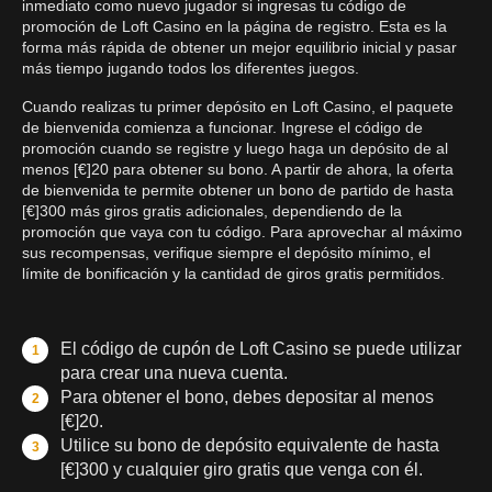
inmediato como nuevo jugador si ingresas tu código de
promoción de Loft Casino en la página de registro. Esta es la
forma más rápida de obtener un mejor equilibrio inicial y pasar
más tiempo jugando todos los diferentes juegos.
Cuando realizas tu primer depósito en Loft Casino, el paquete
de bienvenida comienza a funcionar. Ingrese el código de
promoción cuando se registre y luego haga un depósito de al
menos [€]20 para obtener su bono. A partir de ahora, la oferta
de bienvenida te permite obtener un bono de partido de hasta
[€]300 más giros gratis adicionales, dependiendo de la
promoción que vaya con tu código. Para aprovechar al máximo
sus recompensas, verifique siempre el depósito mínimo, el
límite de bonificación y la cantidad de giros gratis permitidos.
El código de cupón de Loft Casino se puede utilizar
para crear una nueva cuenta.
Para obtener el bono, debes depositar al menos
[€]20.
Utilice su bono de depósito equivalente de hasta
[€]300 y cualquier giro gratis que venga con él.