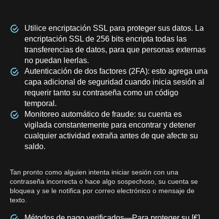
Utilice encriptación SSL para proteger sus datos. La
encriptación SSL de 256 bits encripta todas las
transferencias de datos, para que personas externas
no puedan leerlas.
Autenticación de dos factores (2FA): esto agrega una
capa adicional de seguridad cuando inicia sesión al
requerir tanto su contraseña como un código
temporal.
Monitoreo automático de fraude: su cuenta es
vigilada constantemente para encontrar y detener
cualquier actividad extraña antes de que afecte su
saldo.
Tan pronto como alguien intenta iniciar sesión con una
contraseña incorrecta o hace algo sospechoso, su cuenta se
bloquea y se le notifica por correo electrónico o mensaje de
texto.
Métodos de pago verificados—Para proteger su [€],