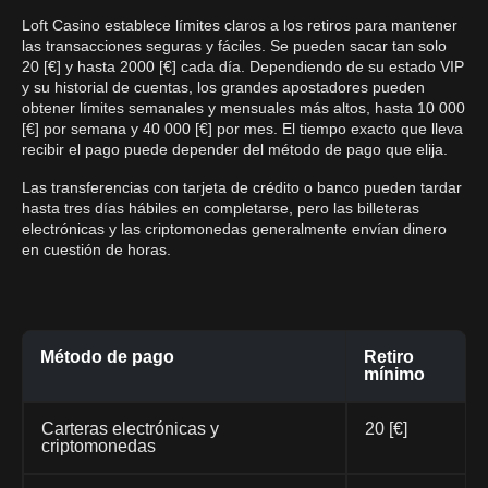
Loft Casino establece límites claros a los retiros para mantener
las transacciones seguras y fáciles. Se pueden sacar tan solo
20 [€] y hasta 2000 [€] cada día. Dependiendo de su estado VIP
y su historial de cuentas, los grandes apostadores pueden
obtener límites semanales y mensuales más altos, hasta 10 000
[€] por semana y 40 000 [€] por mes. El tiempo exacto que lleva
recibir el pago puede depender del método de pago que elija.
Las transferencias con tarjeta de crédito o banco pueden tardar
hasta tres días hábiles en completarse, pero las billeteras
electrónicas y las criptomonedas generalmente envían dinero
en cuestión de horas.
Método de pago
Retiro
mínimo
Carteras electrónicas y
20 [€]
criptomonedas