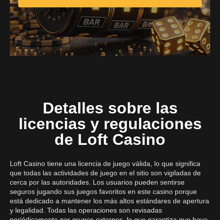
Detalles sobre las
licencias y regulaciones
de Loft Casino
Loft Casino tiene una licencia de juego válida, lo que significa
que todas las actividades de juego en el sitio son vigiladas de
cerca por las autoridades. Los usuarios pueden sentirse
seguros jugando sus juegos favoritos en este casino porque
está dedicado a mantener los más altos estándares de apertura
y legalidad. Todas las operaciones son revisadas
periódicamente por grupos externos, lo que garantiza que haya