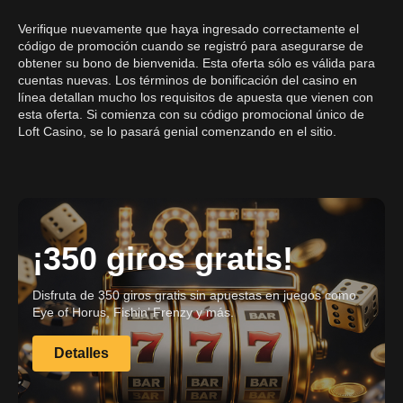
Verifique nuevamente que haya ingresado correctamente el
código de promoción cuando se registró para asegurarse de
obtener su bono de bienvenida. Esta oferta sólo es válida para
cuentas nuevas. Los términos de bonificación del casino en
línea detallan mucho los requisitos de apuesta que vienen con
esta oferta. Si comienza con su código promocional único de
Loft Casino, se lo pasará genial comenzando en el sitio.
¡350 giros gratis!
Disfruta de 350 giros gratis sin apuestas en juegos como
Eye of Horus, Fishin’ Frenzy y más.
Detalles