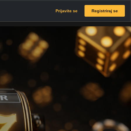
Prijavite se
Registriraj se