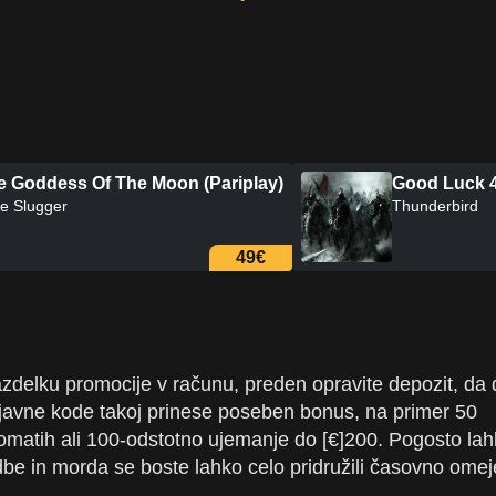
 Goddess Of The Moon (Pariplay)
Good Luck 
e Slugger
Thunderbird
49€
razdelku promocije v računu, preden opravite depozit, da 
javne kode takoj prinese poseben bonus, na primer 50
vtomatih ali 100-odstotno ujemanje do [€]200. Pogosto la
dbe in morda se boste lahko celo pridružili časovno ome