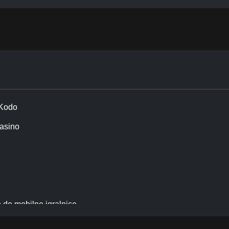
 Kodo
Casino
do mobilne igralnice