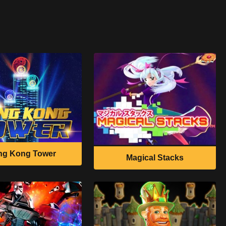
ng Kong Tower
Magical Stacks