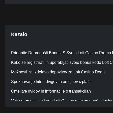
Kazalo
Pridobite Dobrodošli Bonusi S Svojo Loft Casino Promo
Kako se registrirati in uporabljati svojo bonus kodo Loft 
Možnosti za izdelavo depozitov za Loft Casino Deals
Spoznavanje hitrih dvigov in omejitev izplačil
Omejitve dvigov in informacije o transakcijah
Vaša promocijska koda Loft Casino vam omogoča dostop 
Funkcije, ki varujejo vaš račun Loft Casino