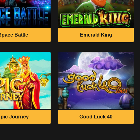
Space Battle
Emerald King
pic Journey
Good Luck 40