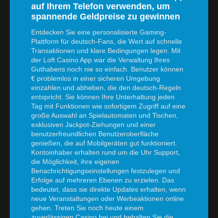
auf Ihrem Telefon verwenden, um
spannende Geldpreise zu gewinnen
Entdecken Sie eine personalisierte Gaming-
Plattform für deutsch-Fans, die Wert auf schnelle
Transaktionen und klare Bedingungen legen. Mit
der Loft Casino App war die Verwaltung Ihres
Guthabens noch nie so einfach. Benutzer können
€ problemlos in einer sicheren Umgebung
einzahlen und abheben, die den deutsch-Regeln
entspricht. Sie können Ihre Unterhaltung jeden
Tag mit Funktionen wie sofortigem Zugriff auf eine
große Auswahl an Spielautomaten und Tischen,
exklusiven Jackpot-Ziehungen und einer
benutzerfreundlichen Benutzeroberfläche
genießen, die auf Mobilgeräten gut funktioniert.
Kontoinhaber erhalten rund um die Uhr Support,
die Möglichkeit, ihre eigenen
Benachrichtigungseinstellungen festzulegen und
Erfolge auf mehreren Ebenen zu erzielen. Das
bedeutet, dass sie direkte Updates erhalten, wenn
neue Veranstaltungen oder Werbeaktionen online
gehen. Treten Sie noch heute einem
zuverlässigen Casino bei und behalten Sie die