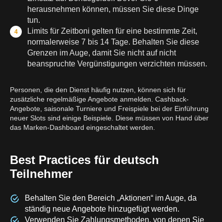
herausnehmen können, müssen Sie diese Dinge
tun.
Limits für Zeitboni gelten für eine bestimmte Zeit,
normalerweise 7 bis 14 Tage. Behalten Sie diese
Grenzen im Auge, damit Sie nicht auf nicht
beanspruchte Vergünstigungen verzichten müssen.
Personen, die den Dienst häufig nutzen, können sich für
zusätzliche regelmäßige Angebote anmelden. Cashback-
Angebote, saisonale Turniere und Freispiele bei der Einführung
neuer Slots sind einige Beispiele. Diese müssen von Hand über
das Marken-Dashboard eingeschaltet werden.
Best Practices für deutsch
Teilnehmer
Behalten Sie den Bereich „Aktionen“ im Auge, da
ständig neue Angebote hinzugefügt werden.
Verwenden Sie Zahlungsmethoden, von denen Sie