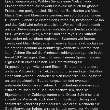
Einzahlungsprozess. Wählen Sie aus einer Vielzahl von
Einlagensystemen, die sowohl für lokale als auch für globale
Präferenzen geeignet sind. Sie können Bankkarten wie Visa,
MasterCard und Maestro verwenden, um sofortige Zahlungen
zu leisten. Geben Sie einfach den Betrag ein, bestätigen Sie ihn
und das Geld wird sofort aktualisiert. Wer schnell und einfach
private Überweisungen tätigen möchte, entscheidet sich häufig
für E-Wallets wie Skrill, Neteller und ecoPayz. Die Plattform
funktioniert mit beliebten regionalen Systemen wie Interac,
Trustly und MuchBetter, sofern diese verfügbar sind, sodass sie
ein breites Spektrum an Benutzergewohnheiten unterstützen
kann. Achten Sie auf die Mindesteinzahlungsbeträge, die in der
Regel 10 € betragen. Dies gibt sowohl neuen Spielern als auch
High Rollern etwas Freiheit. Die Unterstützung für
Kryptowährungen wächst und Bitcoin, Ethereum und andere
wichtige Münzen können jetzt sofort und zu niedrigen Gebühren
eingezahlt werden. Schauen Sie sich immer die Zahlungsseite
an, um die aktuellen Bearbeitungszeiten und eventuell
anfallende Gebühren zu sehen. Um Sicherheitsstandards zu
erfüllen, müssen neue Benutzer nachweisen, dass sie
Eigentümer ihrer Zahlungskonten sind. Dieser Schritt schützt
sowohl die Marke als auch ihre Community vor Betrug und
schützt die Sicherheit jedes deutsch Spielers €. Nachdem Sie
Geld überwiesen haben, wird es je nach gewählter Methode