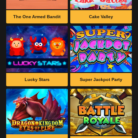
The One Armed Bandit
Cake Valley
Lucky Stars
Super Jackpot Party