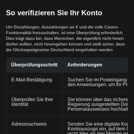
So verifizieren Sie Ihr Konto
Um Einzahlungen, Auszahlungen an € und die volle Casino-
Funktionalität freizuschalten, ist eine Überprüfung erforderlich.
Dies trägt dazu bei, dass Menschen, die eigentlich nicht hinein
dürfen sollten, nicht hineingehen können und stellt sicher, dass
die Glücksspielgesetze Deutschland eingehalten werden.
Überprüfungsschritt
Anforderungen
E-Mail-Bestätigung
Suchen Sie im Posteingang nac
den Anweisungen, um Ihr Profil 
Überprüfen Sie Ihre
Sie können über das sichere Po
Identität
Regierung ausgestellten Dokum
Personalausweises hochladen
Adressnachweis
Senden Sie eine digitale Kopie
Kontoauszugs ein, auf dem Ihr
nicht älter als drei Monate ist.