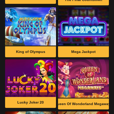
King of Olympus
Mega Jackpot
Lucky Joker 20
Queen Of Wonderland Megaways