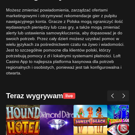
Możesz zmieniać powiadomienia, zarządzać ofertami
marketingowymi i otrzymywać rekomendacje gier z pulpitu
nawigacyjnego konta. Gracze z Polska mogą ograniczyć ilość
wydawanych pieniędzy lub czas gry, a także mogą zmieniać
alerty lub ustawienia samowykluczenia, aby dopasować je do
swoich potrzeb. Przez cały dzień możesz uzyskać pomoc w
wielu językach za pośrednictwem czatu na żywo i wiadomości.
Jest to szczególnie pomocne dla klientów polski, którzy
potrzebują pomocy z zł i lokalnymi systemami płatności. Loft
Casino App to najlepsza platforma kasynowa dla potrzeb
regionalnych i osobistych, ponieważ jest tak konfigurowalna i
otwarta.
Teraz wygrywam