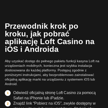
Przewodnik krok po
kroku, jak pobrać
aplikację Loft Casino na
iOS i Androida
Aby uzyskać dostęp do pełnego pakietu funkcji kasyna Loft na
urządzeniach mobilnych, konieczna jest szybka instalacja
dostosowana do każdej platformy. Postępuj zgodnie z
poniższymi instrukcjami, aby bezproblemowo zainstalować
oficjalną aplikację marki na urządzeniu z systemem iOS lub
Android.
Odwiedź oficjalną stronę Loft Casino za pomocą
Safari na iPhonie lub iPadzie.
Znajdź link “Pobierz na iOS”, zwykle dostępny w