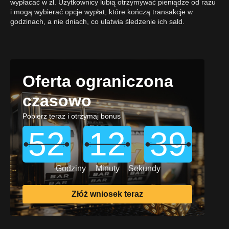
wypłacać w zł. Użytkownicy lubią otrzymywać pieniądze od razu
i mogą wybierać opcje wypłat, które kończą transakcje w
godzinach, a nie dniach, co ułatwia śledzenie ich sald.
Oferta ograniczona
czasowo
Pobierz teraz i otrzymaj bonus
52
12
37
Godziny
Minuty
Sekundy
Złóż wniosek teraz