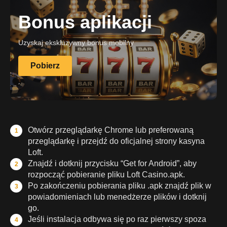
Bonus aplikacji
Uzyskaj ekskluzywny bonus mobilny
Pobierz
Otwórz przeglądarkę Chrome lub preferowaną
przeglądarkę i przejdź do oficjalnej strony kasyna
Loft.
Znajdź i dotknij przycisku “Get for Android”, aby
rozpocząć pobieranie pliku Loft Casino.apk.
Po zakończeniu pobierania pliku .apk znajdź plik w
powiadomieniach lub menedżerze plików i dotknij
go.
Jeśli instalacja odbywa się po raz pierwszy spoza