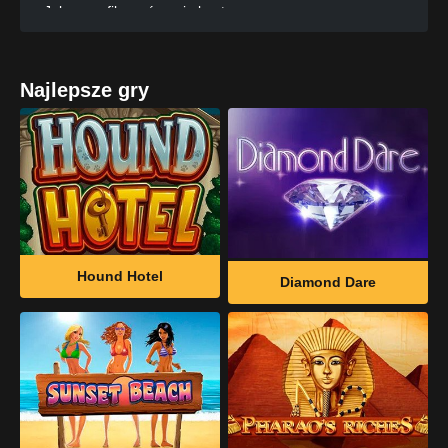
Jak zweryfikować swoje konto
Przewodnik krok po kroku, jak pobrać aplikację Loft
Casino na iOS i Androida
Najlepsze gry
Dokonywanie pierwszej wpłaty: obsługiwane metody
płatności
Otrzymywanie bonusów powitalnych i ofert dla nowych
użytkowników
Ważne kroki, aby uzyskać ofertę
Najlepsze praktyki dla uczestników polski
Hound Hotel
Spojrzenie na gry slotowe i gry kasynowe na żywo
Diamond Dare
Rodzaje gier slotowych i ich funkcje specjalne
Stoły dealerskie na żywo i różne rodzaje gier
Jak zdobyć i wykorzystać prawdziwe nagrody w aplikacji
kasyna Loft
Jak utrzymać budżet pod kontrolą