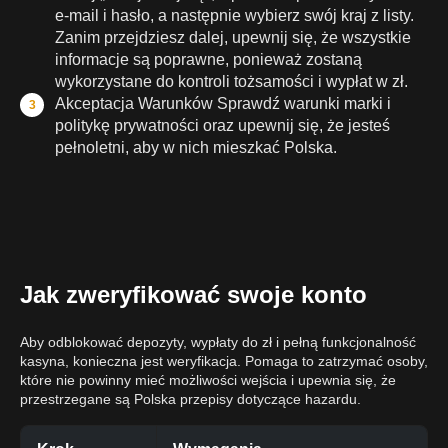
e-mail i hasło, a następnie wybierz swój kraj z listy.
Zanim przejdziesz dalej, upewnij się, że wszystkie
informacje są poprawne, ponieważ zostaną
wykorzystane do kontroli tożsamości i wypłat w zł.
Akceptacja Warunków Sprawdź warunki marki i
politykę prywatności oraz upewnij się, że jesteś
pełnoletni, aby w nich mieszkać Polska.
Jak zweryfikować swoje konto
Aby odblokować depozyty, wypłaty do zł i pełną funkcjonalność
kasyna, konieczna jest weryfikacja. Pomaga to zatrzymać osoby,
które nie powinny mieć możliwości wejścia i upewnia się, że
przestrzegane są Polska przepisy dotyczące hazardu.