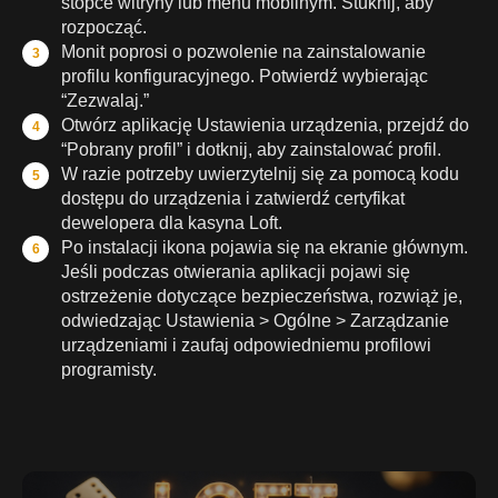
stopce witryny lub menu mobilnym. Stuknij, aby
rozpocząć.
Monit poprosi o pozwolenie na zainstalowanie
profilu konfiguracyjnego. Potwierdź wybierając
“Zezwalaj.”
Otwórz aplikację Ustawienia urządzenia, przejdź do
“Pobrany profil” i dotknij, aby zainstalować profil.
W razie potrzeby uwierzytelnij się za pomocą kodu
dostępu do urządzenia i zatwierdź certyfikat
dewelopera dla kasyna Loft.
Po instalacji ikona pojawia się na ekranie głównym.
Jeśli podczas otwierania aplikacji pojawi się
ostrzeżenie dotyczące bezpieczeństwa, rozwiąż je,
odwiedzając Ustawienia > Ogólne > Zarządzanie
urządzeniami i zaufaj odpowiedniemu profilowi
programisty.