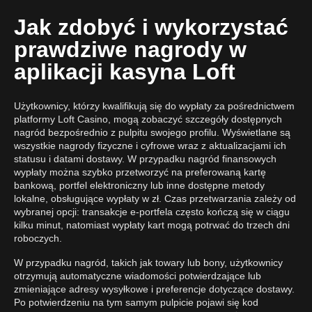
Jak zdobyć i wykorzystać
prawdziwe nagrody w
aplikacji kasyna Loft
Użytkownicy, którzy kwalifikują się do wypłaty za pośrednictwem
platformy Loft Casino, mogą zobaczyć szczegóły dostępnych
nagród bezpośrednio z pulpitu swojego profilu. Wyświetlane są
wszystkie nagrody fizyczne i cyfrowe wraz z aktualizacjami ich
statusu i datami dostawy. W przypadku nagród finansowych
wypłaty można szybko przetworzyć na preferowaną kartę
bankową, portfel elektroniczny lub inne dostępne metody
lokalne, obsługujące wypłaty w zł. Czas przetwarzania zależy od
wybranej opcji: transakcje e-portfela często kończą się w ciągu
kilku minut, natomiast wypłaty kart mogą potrwać do trzech dni
roboczych.
W przypadku nagród, takich jak towary lub bony, użytkownicy
otrzymują automatyczne wiadomości potwierdzające lub
zmieniające adresy wysyłkowe i preferencje dotyczące dostawy.
Po potwierdzeniu na tym samym pulpicie pojawi się kod