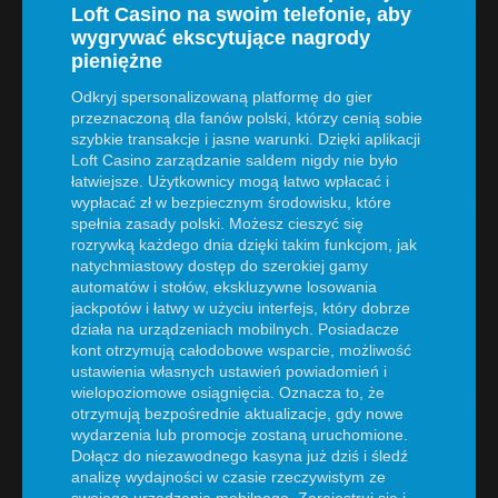
Loft Casino na swoim telefonie, aby
wygrywać ekscytujące nagrody
pieniężne
Odkryj spersonalizowaną platformę do gier
przeznaczoną dla fanów polski, którzy cenią sobie
szybkie transakcje i jasne warunki. Dzięki aplikacji
Loft Casino zarządzanie saldem nigdy nie było
łatwiejsze. Użytkownicy mogą łatwo wpłacać i
wypłacać zł w bezpiecznym środowisku, które
spełnia zasady polski. Możesz cieszyć się
rozrywką każdego dnia dzięki takim funkcjom, jak
natychmiastowy dostęp do szerokiej gamy
automatów i stołów, ekskluzywne losowania
jackpotów i łatwy w użyciu interfejs, który dobrze
działa na urządzeniach mobilnych. Posiadacze
kont otrzymują całodobowe wsparcie, możliwość
ustawienia własnych ustawień powiadomień i
wielopoziomowe osiągnięcia. Oznacza to, że
otrzymują bezpośrednie aktualizacje, gdy nowe
wydarzenia lub promocje zostaną uruchomione.
Dołącz do niezawodnego kasyna już dziś i śledź
analizę wydajności w czasie rzeczywistym ze
swojego urządzenia mobilnego. Zarejestruj się i