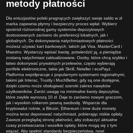
metody płatności
Dla entuzjastów polski pragnących zwiększyć swoje saldo w zł
marka zapewnia płynny i bezpieczny proces wpłat. Wybierz
spośród różnorodnej gamy systemów depozytowych
dostosowanych zarówno do preferencji lokalnych, jak i
globalnych. Do dokonywania natychmiastowych płatności
możesz używać kart bankowych, takich jak Visa, MasterCard i
Maestro. Wystarczy wpisać kwotę, potwierdzić ją, a pieniądze
zostaną natychmiast zaktualizowane. Osoby, które chcą szybko i
łatwo dokonywać prywatnych przelewów, często wybierają
portfele elektroniczne, takie jak Skrill, Neteller i ecoPayz.
Platforma współpracuje z popularnymi systemami regionalnymi,
takimi jak Interac, Trustly i MuchBetter, gdy są one dostępne,
dzięki czemu może obsługiwać szeroki zakres nawyków
użytkowników. Zwróć uwagę na minimalne kwoty depozytów,
które zwykle wynoszą 10 zł. Daje to zarówno nowym graczom,
jak i wysokim rolkerom pewną swobodę. Wsparcie dla
kryptowalut rośnie, a Bitcoin, Ethereum i inne duże monety
można teraz deponować natychmiast, pobierając niskie opłaty.
Zawsze przeglądaj stronę płatności, aby zobaczyć aktualne
czasy przetwarzania i wszelkie opłaty, które mogą się z tym
wiązać. Aby spełnić standardy bezpieczeństwa, nowi