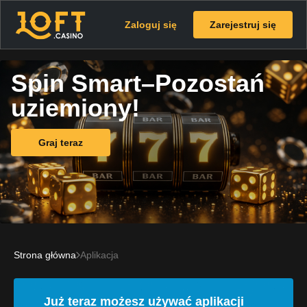
Zaloguj się
Zarejestruj się
Spin Smart–Pozostań
uziemiony!
Graj teraz
Strona główna
Aplikacja
Już teraz możesz używać aplikacji