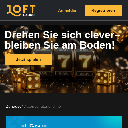
Anmelden
Registrieren
Drehen Sie sich clever–
bleiben Sie am Boden!
Jetzt spielen
Zuhause
Datenschutzrichtlinie
Loft Casino