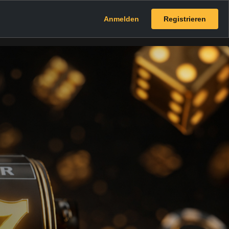
Anmelden
Registrieren