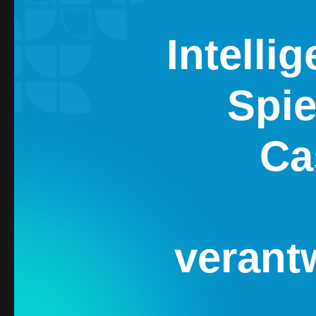
Intelli
Spie
Ca
verant