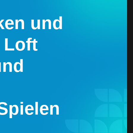
iken und
 Loft
und
Spielen