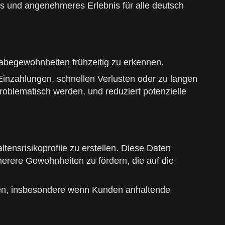
s und angenehmeres Erlebnis für alle deutsch
abegewohnheiten frühzeitig zu erkennen.
inzahlungen, schnellen Verlusten oder zu langen
roblematisch werden, und reduziert potenzielle
tensrisikoprofile zu erstellen. Diese Daten
rere Gewohnheiten zu fördern, die auf die
hlen, insbesondere wenn Kunden anhaltende