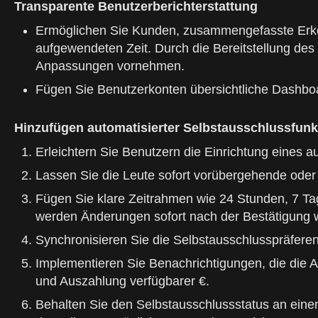
Transparente Benutzerberichterstattung
Ermöglichen Sie Kunden, zusammengefasste Erkennt
aufgewendeten Zeit. Durch die Bereitstellung de
Anpassungen vornehmen.
Fügen Sie Benutzerkonten übersichtliche Dashboa
Hinzufügen automatisierter Selbstausschlussfunk
Erleichtern Sie Benutzern die Einrichtung eines 
Lassen Sie die Leute sofort vorübergehende ode
Fügen Sie klare Zeitrahmen wie 24 Stunden, 7 Ta
werden Änderungen sofort nach der Bestätigung 
Synchronisieren Sie die Selbstausschlusspräferen
Implementieren Sie Benachrichtigungen, die die 
und Auszahlung verfügbarer €.
Behalten Sie den Selbstausschlussstatus an ein