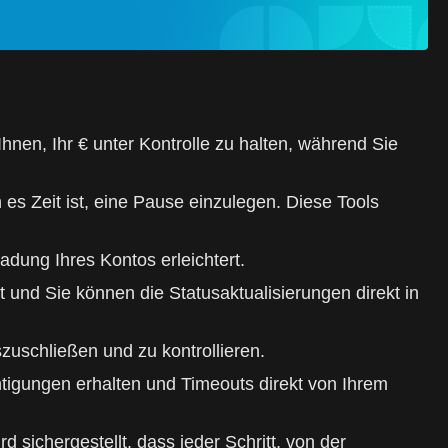
Ihnen, Ihr € unter Kontrolle zu halten, während Sie
es Zeit ist, eine Pause einzulegen. Diese Tools
dung Ihres Kontos erleichtert.
 und Sie können die Statusaktualisierungen direkt in
zuschließen und zu kontrollieren.
igungen erhalten und Timeouts direkt von Ihrem
sichergestellt, dass jeder Schritt, von der