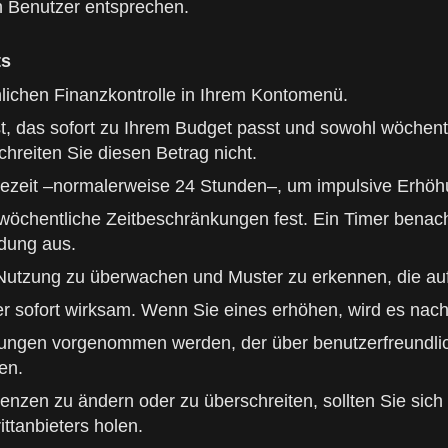
h Benutzer entsprechen.
ts
nlichen Finanzkontrolle in Ihrem Kontomenü.
st, das sofort zu Ihrem Budget passt und sowohl wöchent
chreiten Sie diesen Betrag nicht.
ezeit –normalerweise 24 Stunden–, um impulsive Erhöh
wöchentliche Zeitbeschränkungen fest. Ein Timer benachr
ldung aus.
 Nutzung zu überwachen und Muster zu erkennen, die auf
r sofort wirksam. Wenn Sie eines erhöhen, wird es nac
ungen vorgenommen werden, der über benutzerfreundliche
en.
nzen zu ändern oder zu überschreiten, sollten Sie sich H
ttanbieters holen.