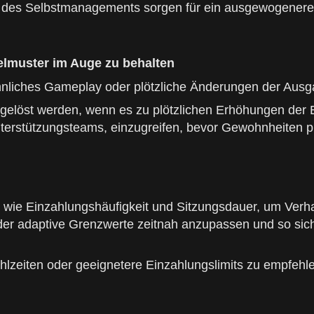
g des Selbstmanagements sorgen für ein ausgewogenere
lmuster im Auge zu behalten
hnliches Gameplay oder plötzliche Änderungen der Ausg
gelöst werden, wenn es zu plötzlichen Erhöhungen der E
nterstützungsteams, einzugreifen, bevor Gewohnheiten p
n wie Einzahlungshäufigkeit und Sitzungsdauer, um Verhal
r adaptive Grenzwerte zeitnah anzupassen und so siche
hlzeiten oder geeignetere Einzahlungslimits zu empfe