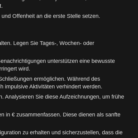
t.
und Offenheit an die erste Stelle setzen.
alten. Legen Sie Tages-, Wochen- oder
Benachrichtigungen unterstützen eine bewusste
ingert wird.
en Schließungen ermöglichen. Während des
h impulsive Aktivitäten verhindert werden.
n. Analysieren Sie diese Aufzeichnungen, um frühe
en in € zusammenfassen. Diese dienen als sanfte
uration zu erhalten und sicherzustellen, dass die