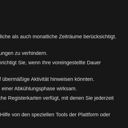
liche als auch monatliche Zeiträume berücksichtigt.
ungen zu verhindern.
ichtigt Sie, wenn Ihre voreingestellte Dauer
 übermäßige Aktivität hinweisen könnten.
h einer Abkühlungsphase wirksam.
 Registerkarten verfügt, mit denen Sie jederzeit
ilfe von den speziellen Tools der Plattform oder