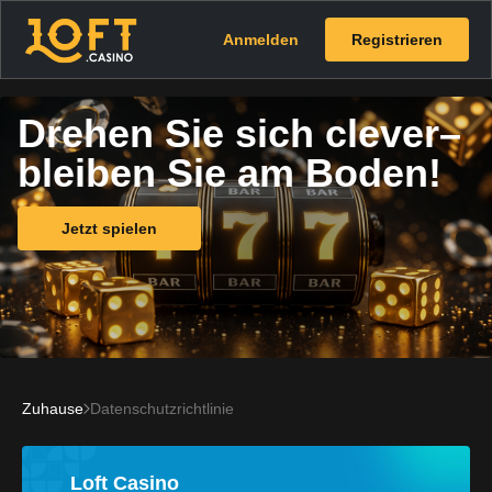
Anmelden
Registrieren
Drehen Sie sich clever–
bleiben Sie am Boden!
Jetzt spielen
Zuhause
Datenschutzrichtlinie
Loft Casino