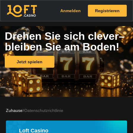
Anmelden
Registrieren
Drehen Sie sich clever–
bleiben Sie am Boden!
Jetzt spielen
Zuhause
Datenschutzrichtlinie
Loft Casino