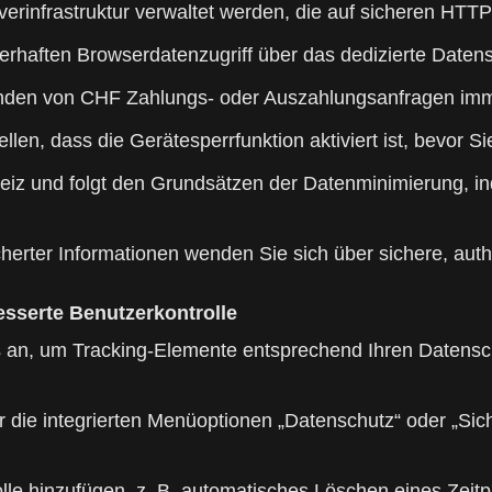
Serverinfrastruktur verwaltet werden, die auf sicheren H
rhaften Browserdatenzugriff über das dedizierte Daten
enden von CHF Zahlungs- oder Auszahlungsanfragen imme
llen, dass die Gerätesperrfunktion aktiviert ist, bevor Si
eiz und folgt den Grundsätzen der Datenminimierung, in
rter Informationen wenden Sie sich über sichere, auth
esserte Benutzerkontrolle
s an, um Tracking-Elemente entsprechend Ihren Datensc
 die integrierten Menüoptionen „Datenschutz“ oder „Sic
e hinzufügen, z. B. automatisches Löschen eines Zeitplan