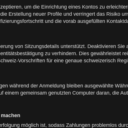
eptieren, um die Einrichtung eines Kontos zu erleichter
die Erstellung neuer Profile und verringert das Risiko un
fizierungsfortschritt und die vorab ausgefüllten Kontakt
erung von Sitzungsdetails unterstützt. Deaktivieren Sie
dentitätsbestätigung zu verhindern. Dies gewährleistet
chweiz-Vorschriften für eine genaue schweizerisch Regi
lungen während der Anmeldung bleiben ausgewählte Währ
auf einem gemeinsam genutzten Computer daran, die Auto
r machen
verfolgung möglich ist, sodass Zahlungen problemlos du