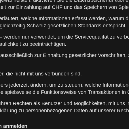
gewährleisten, aktivieren Sie die Datenspeicherfunktion
keit zur Einzahlung auf CHF und das Speichern von Spie
äutert, welche Informationen erfasst werden, warum dies f
gleichzeitig Schweiz gesetzlichen Standards entspricht.
 werden nur verwendet, um die Servicequalität zu verb
raulichkeit zu beeinträchtigen.
usschließlich zur Einhaltung gesetzlicher Vorschriften, 
r, die nicht mit uns verbunden sind.
ers jederzeit ändern, um zu steuern, welche Informatio
eispielsweise die Funktionsweise von Transaktionen in
Ihren Rechten als Benutzer und Möglichkeiten, mit uns 
Erklärung zu personenbezogenen Daten auf unserer Recht
ch anmelden