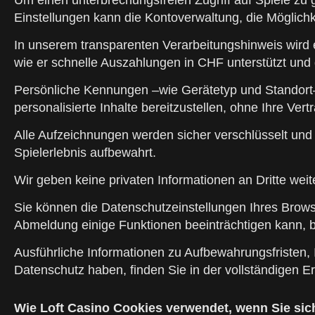
Um einen unterbrechungsfreien Zugriff auf Spiele zu 
Einstellungen kann die Kontoverwaltung, die Möglich
In unserem transparenten Verarbeitungshinweis wird erl
wie er schnelle Auszahlungen in CHF unterstützt und 
Persönliche Kennungen –wie Gerätetyp und Standort–
personalisierte Inhalte bereitzustellen, ohne Ihre Vert
Alle Aufzeichnungen werden sicher verschlüsselt und a
Spielerlebnis aufbewahrt.
Wir geben keine privaten Informationen an Dritte weite
Sie können die Datenschutzeinstellungen Ihres Brows
Abmeldung einige Funktionen beeinträchtigen kann, b
Ausführliche Informationen zu Aufbewahrungsfristen, 
Datenschutz haben, finden Sie in der vollständigen 
Wie Loft Casino Cookies verwendet, wenn Sie si