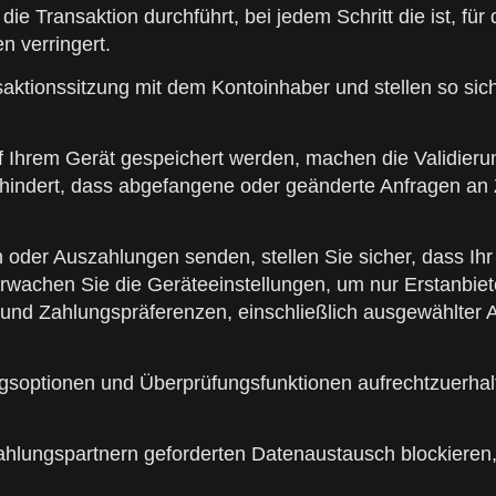
die Transaktion durchführt, bei jedem Schritt die ist, für
n verringert.
aktionssitzung mit dem Kontoinhaber und stellen so sic
f Ihrem Gerät gespeichert werden, machen die Validie
erhindert, dass abgefangene oder geänderte Anfragen a
n oder Auszahlungen senden, stellen Sie sicher, dass Ihr
rwachen Sie die Geräteeinstellungen, um nur Erstanbiet
ils und Zahlungspräferenzen, einschließlich ausgewählt
gsoptionen und Überprüfungsfunktionen aufrechtzuerhal
ngspartnern geforderten Datenaustausch blockieren, so