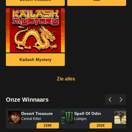
Kailash Mystery
Zie alles
Onze Winnaars
Super Flip
Desert Treasure
Sp
joyous
Cereal Killer
Lu
69€
229€