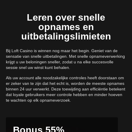
Leren over snelle
opnames en
uitbetalingslimieten
Bij Loft Casino is winnen nog maar het begin. Geniet van de
sensatie van snelle uitbetalingen. Met snelle opnameverwerking
krijgt u uw beloningen sneller, zodat u na elke succesvolle
sessie snel uw winst kunt behalen.
Als uw account alle noodzakelijke controles heeft doorstaan om
er zeker van te zijn dat het echt is, worden de meeste opnames
binnen 24 uur verwerkt. Deze toewijding aan efficiëntie betekent
dat loyale gebruikers meer controle hebben en minder hoeven
te wachten op elk opnameverzoek.
Bonus 55%