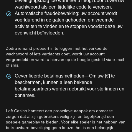
beveiligingslaag toe wanneer u inlogt door zowel uw
wachtwoord als een tijdelijke code te vereisen.
Automatische fraudebewaking: uw account wordt
voortdurend in de gaten gehouden om vreemde
activiteiten te vinden en te stoppen voordat deze uw
evenwicht beïnvloeden.
Zodra iemand probeert in te loggen met het verkeerde
wachtwoord of iets verdachts doet, wordt uw account
vergrendeld en wordt u hiervan op de hoogte gesteld via e-mail
of sms.
Geverifieerde betalingsmethoden—Om uw [€] te
beschermen, kunnen alleen bekende
betalingspartners worden gebruikt voor stortingen en
opnames.
Loft Casino hanteert een proactieve aanpak om ervoor te
zorgen dat al zijn gebruikers veilig zijn en tegelijkertijd een
soepele gameplay te bieden. Voor elke speler is het hebben van
betrouwbare beveiliging geen keuze; het is een belangrijk