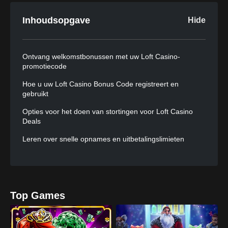
Inhoudsopgave
Hide
Ontvang welkomstbonussen met uw Loft Casino-
promotiecode
Hoe u uw Loft Casino Bonus Code registreert en
gebruikt
Opties voor het doen van stortingen voor Loft Casino
Deals
Leren over snelle opnames en uitbetalingslimieten
Limieten op opnames en informatie over transacties
Uw Loft Casino Promo Code geeft u toegang tot het
mobiele casino
Top Games
Functies die uw Loft Casino-account veilig houden
Details over de licenties en voorschriften van Loft