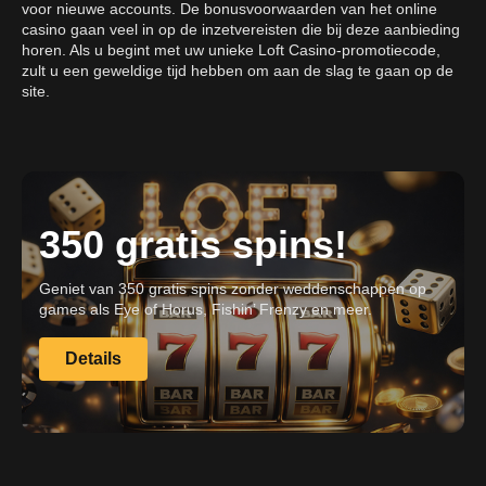
voor nieuwe accounts. De bonusvoorwaarden van het online
casino gaan veel in op de inzetvereisten die bij deze aanbieding
horen. Als u begint met uw unieke Loft Casino-promotiecode,
zult u een geweldige tijd hebben om aan de slag te gaan op de
site.
350 gratis spins!
Geniet van 350 gratis spins zonder weddenschappen op
games als Eye of Horus, Fishin’ Frenzy en meer.
Details