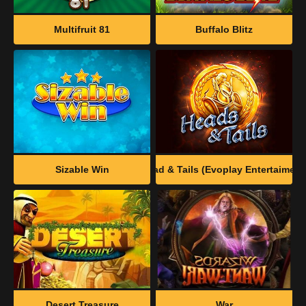
Multifruit 81
Buffalo Blitz
Sizable Win
Head & Tails (Evoplay Entertaiment
Desert Treasure
Space Spins