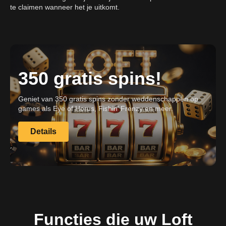
te claimen wanneer het je uitkomt.
350 gratis spins!
Geniet van 350 gratis spins zonder weddenschappen op
games als Eye of Horus, Fishin’ Frenzy en meer.
Details
Functies die uw Loft