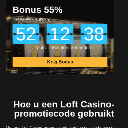
Bonus 55%
Het aanbod is geldig
52
12
37
Hours
Minuten
Seconden
Krijg Bonus
Hoe u een Loft Casino-
promotiecode gebruikt
Met een Loft Casino-promotiecode kunt u speciale bonussen