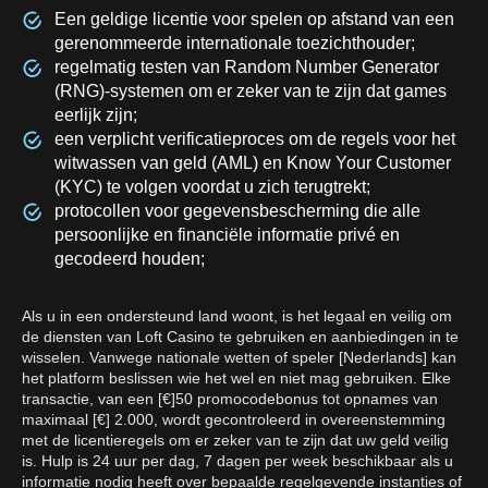
Een geldige licentie voor spelen op afstand van een
gerenommeerde internationale toezichthouder;
regelmatig testen van Random Number Generator
(RNG)-systemen om er zeker van te zijn dat games
eerlijk zijn;
een verplicht verificatieproces om de regels voor het
witwassen van geld (AML) en Know Your Customer
(KYC) te volgen voordat u zich terugtrekt;
protocollen voor gegevensbescherming die alle
persoonlijke en financiële informatie privé en
gecodeerd houden;
Als u in een ondersteund land woont, is het legaal en veilig om
de diensten van Loft Casino te gebruiken en aanbiedingen in te
wisselen. Vanwege nationale wetten of speler [Nederlands] kan
het platform beslissen wie het wel en niet mag gebruiken. Elke
transactie, van een [€]50 promocodebonus tot opnames van
maximaal [€] 2.000, wordt gecontroleerd in overeenstemming
met de licentieregels om er zeker van te zijn dat uw geld veilig
is. Hulp is 24 uur per dag, 7 dagen per week beschikbaar als u
informatie nodig heeft over bepaalde regelgevende instanties of