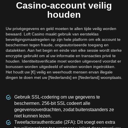
Casino-account veilig
houden
Uw privégegevens en geld moeten te allen tijde veilig worden
bewaard. Loft Casino maakt gebruik van eersteklas
beveiligingsmaatregelen op zijn hele platform om elk account te
beschermen tegen fraude, ongeautoriseerde toegang en
datalekken. Aan het begin en einde van elke sessie wordt sterke
encryptie gebruikt om al uw informatie en transacties privé te
houden. Identiteitsverificatie moet worden uitgevoerd voordat er
bonussen worden uitgedeeld of winsten worden ingetrokken.
Het houdt uw [€] veilig en weerhoudt mensen ervan illegale
dingen te doen met uw [Nederlands] en [Nederland] woonplaats.
Gebruik SSL-codering om uw gegevens te
beschermen. 256-bit SSL codeert alle
gegevensoverdrachten, zodat buitenstaanders ze
niet kunnen lezen.
Tweefactorauthenticatie (2FA): Dit voegt een extra