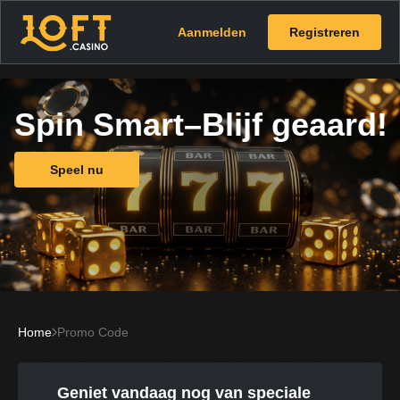
Aanmelden
Registreren
Spin Smart–Blijf geaard!
Speel nu
Home
Promo Code
Geniet vandaag nog van speciale