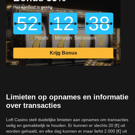
Het aanbod is geldig
52
12
37
Hours
Minuten
Seconden
Krijg Bonus
Limieten op opnames en informatie
over transacties
Loft Casino stelt duidelijke limieten aan opnames om transacties
veilig en gemakkelijk te houden. Er kunnen er slechts 20 [€] uit
worden gehaald, en elke dag kunnen er maar liefst 2.000 [€] uit