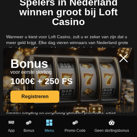
Spelers in Nederland
winnen groot bij Loft
Casino
Wanneer u kiest voor Loft Casino, zult u er zeker van zijn dat u
meer geld krijgt. Elke dag vieren winnaars van Nederland grote
uitbetalingen. Alle voordelen voor Nederlands spelers zijn
beschikbaar op ons platform, inclusief veilige financiering en
Bonus
snelle opnames. We praten over recente successen om mensen
die zich bij ons aansluiten te laten zien dat ze nu echte
beloningen kunnen krijgen. We onderscheiden ons van andere
voor eerste storting
sites omdat we eerlijkheid garanderen, slots met veel functies
1000€ + 250 FS
hebben en voortdurend bonussen aanbieden. Wij doen al het
mogelijke om ervoor te zorgen dat uw ervaring duidelijk en
plezierig is. Je kunt de beste providers en de nieuwste games
Registreren
vinden, of je nu gloednieuwe games of oude favorieten wilt
proberen. Wanneer u zich aanmeldt voor Loft Casino, krijgt u
meteen toegang tot zorgvuldig gekozen promoties. Deze
omvatten gematchte aanbiedingen en gratis spins voor
bepaalde games.
App
Bonus
Menu
Promo Code
Geen stortingsbonus