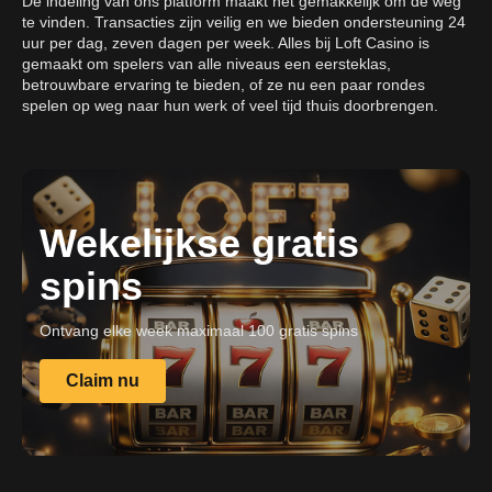
De indeling van ons platform maakt het gemakkelijk om de weg
te vinden. Transacties zijn veilig en we bieden ondersteuning 24
uur per dag, zeven dagen per week. Alles bij Loft Casino is
gemaakt om spelers van alle niveaus een eersteklas,
betrouwbare ervaring te bieden, of ze nu een paar rondes
spelen op weg naar hun werk of veel tijd thuis doorbrengen.
Wekelijkse gratis
spins
Ontvang elke week maximaal 100 gratis spins
Claim nu