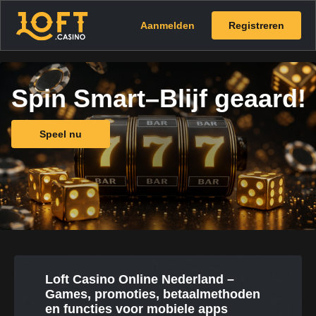
Aanmelden
Registreren
Spin Smart–Blijf geaard!
Speel nu
Loft Casino Online Nederland –
Games, promoties, betaalmethoden
en functies voor mobiele apps