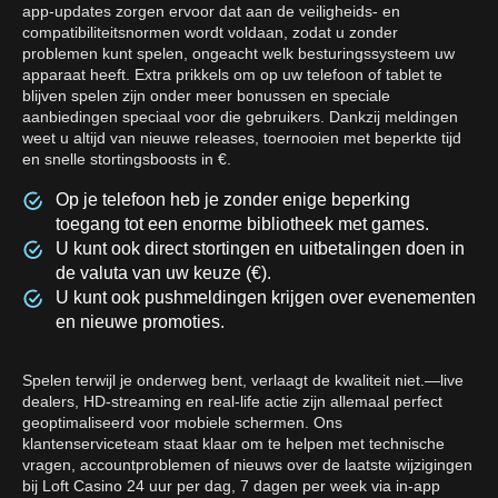
app-updates zorgen ervoor dat aan de veiligheids- en
compatibiliteitsnormen wordt voldaan, zodat u zonder
problemen kunt spelen, ongeacht welk besturingssysteem uw
apparaat heeft. Extra prikkels om op uw telefoon of tablet te
blijven spelen zijn onder meer bonussen en speciale
aanbiedingen speciaal voor die gebruikers. Dankzij meldingen
weet u altijd van nieuwe releases, toernooien met beperkte tijd
en snelle stortingsboosts in €.
Op je telefoon heb je zonder enige beperking
toegang tot een enorme bibliotheek met games.
U kunt ook direct stortingen en uitbetalingen doen in
de valuta van uw keuze (€).
U kunt ook pushmeldingen krijgen over evenementen
en nieuwe promoties.
Spelen terwijl je onderweg bent, verlaagt de kwaliteit niet.—live
dealers, HD-streaming en real-life actie zijn allemaal perfect
geoptimaliseerd voor mobiele schermen. Ons
klantenserviceteam staat klaar om te helpen met technische
vragen, accountproblemen of nieuws over de laatste wijzigingen
bij Loft Casino 24 uur per dag, 7 dagen per week via in-app