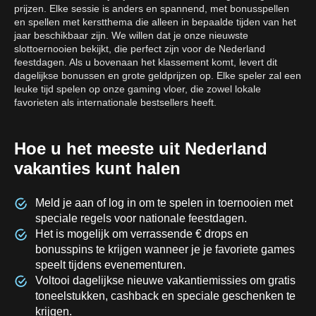
prijzen. Elke sessie is anders en spannend, met bonusspellen
en spellen met kerstthema die alleen in bepaalde tijden van het
jaar beschikbaar zijn. We willen dat je onze nieuwste
slottoernooien bekijkt, die perfect zijn voor de Nederland
feestdagen. Als u bovenaan het klassement komt, levert dit
dagelijkse bonussen en grote geldprijzen op. Elke speler zal een
leuke tijd spelen op onze gaming vloer, die zowel lokale
favorieten als internationale bestsellers heeft.
Hoe u het meeste uit Nederland
vakanties kunt halen
Meld je aan of log in om te spelen in toernooien met
speciale regels voor nationale feestdagen.
Het is mogelijk om verrassende € drops en
bonusspins te krijgen wanneer je je favoriete games
speelt tijdens evenementuren.
Voltooi dagelijkse nieuwe vakantiemissies om gratis
toneelstukken, cashback en speciale geschenken te
krijgen.