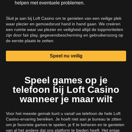
helpen met eventuele problemen.
Sluit je aan bij Loft Casino om te genieten van een veilige plek
waar plezier en gemoedsrust hand in hand gaan. We creëren
een ruimte waar uw plezier en veiligheid altijd de topprioriteiten
zijn door fair play, gegevensbescherming en gebruikerszorg op
de eerste plaats te zetten.
Speel nu veilig
Speel games op je
telefoon bij Loft Casino
wanneer je maar wilt
Voor het meeste gemak kunt u vanaf uw telefoon de hele Loft
Casino-ervaring bereiken. Je hoeft niet aan je bureau te zitten
om je favoriete games te spelen, je € te beheren en te genieten
van al het andere dat ons platform te bieden heeft. Het enige