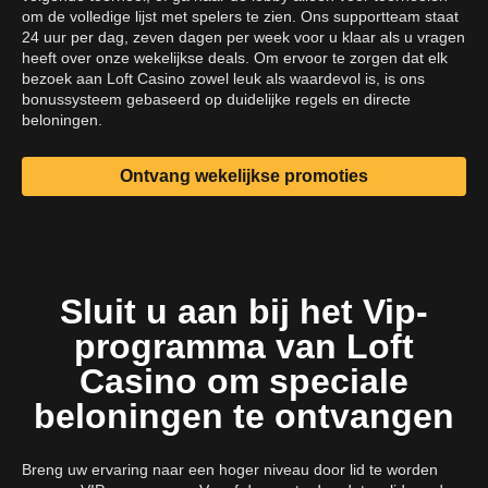
om de volledige lijst met spelers te zien. Ons supportteam staat
24 uur per dag, zeven dagen per week voor u klaar als u vragen
heeft over onze wekelijkse deals. Om ervoor te zorgen dat elk
bezoek aan Loft Casino zowel leuk als waardevol is, is ons
bonussysteem gebaseerd op duidelijke regels en directe
beloningen.
Ontvang wekelijkse promoties
Sluit u aan bij het Vip-
programma van Loft
Casino om speciale
beloningen te ontvangen
Breng uw ervaring naar een hoger niveau door lid te worden