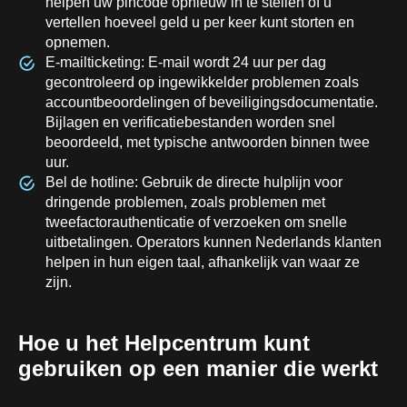
helpen uw pincode opnieuw in te stellen of u
vertellen hoeveel geld u per keer kunt storten en
opnemen.
E-mailticketing: E-mail wordt 24 uur per dag
gecontroleerd op ingewikkelder problemen zoals
accountbeoordelingen of beveiligingsdocumentatie.
Bijlagen en verificatiebestanden worden snel
beoordeeld, met typische antwoorden binnen twee
uur.
Bel de hotline: Gebruik de directe hulplijn voor
dringende problemen, zoals problemen met
tweefactorauthenticatie of verzoeken om snelle
uitbetalingen. Operators kunnen Nederlands klanten
helpen in hun eigen taal, afhankelijk van waar ze
zijn.
Hoe u het Helpcentrum kunt
gebruiken op een manier die werkt