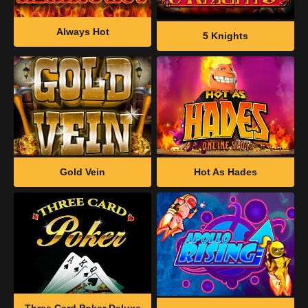
Meerdere apparaten aansluiten voor soepel spelen
Always Hot
5 Knights
Gold Vein
Hot As Hades