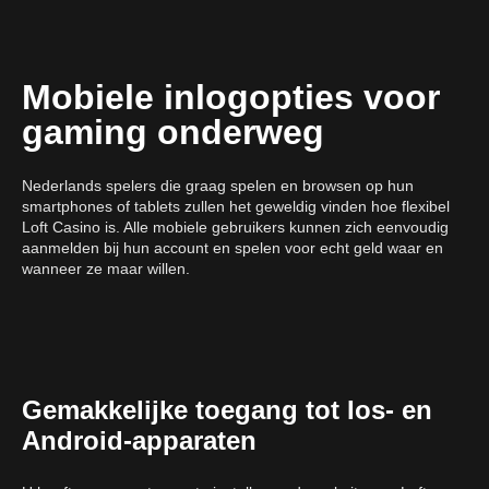
Mobiele inlogopties voor
gaming onderweg
Nederlands spelers die graag spelen en browsen op hun
smartphones of tablets zullen het geweldig vinden hoe flexibel
Loft Casino is. Alle mobiele gebruikers kunnen zich eenvoudig
aanmelden bij hun account en spelen voor echt geld waar en
wanneer ze maar willen.
Gemakkelijke toegang tot Ios- en
Android-apparaten