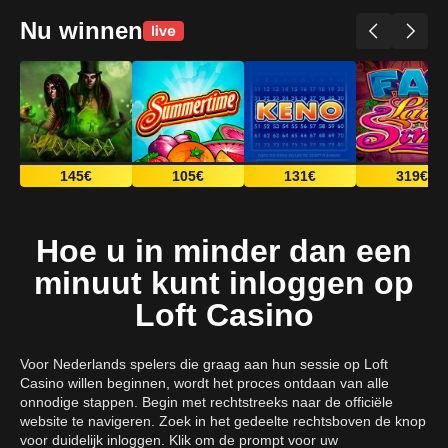
Nu winnen
360€
105€
131€
319€
Hoe u in minder dan een
minuut kunt inloggen op
Loft Casino
Voor Nederlands spelers die graag aan hun sessie op Loft
Casino willen beginnen, wordt het proces ontdaan van alle
onnodige stappen. Begin met rechtstreeks naar de officiële
website te navigeren. Zoek in het gedeelte rechtsboven de knop
voor duidelijk inloggen. Klik om de prompt voor uw