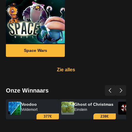
Space Wars
Zie alles
Onze Winnaars
Broker Bear Blast
Voodoo
Gh
Shadow Chaser
Voldemort
Ei
343€
377€