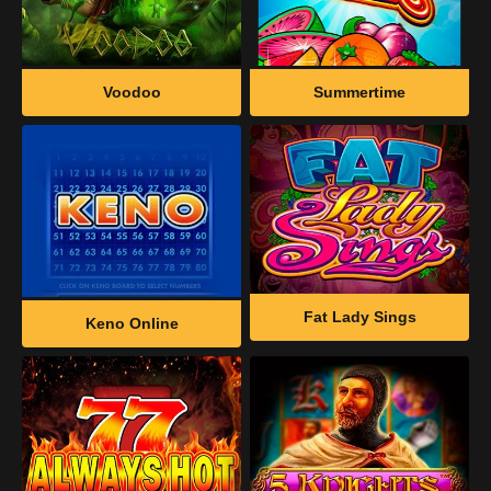
Nuttig advies voor mensen met accounts
Snel opnieuw instellen van wachtwoorden die u bent
Voodoo
Jackpot 6000
vergeten
Kijkend naar bonusaanbiedingen direct na het inloggen
Stappen om te activeren
Er zijn live ondersteuningskanalen beschikbaar.
Wanneer u inlogt bij Loft Casino
Belangrijkste ondersteuningsopties
Hoe u het Helpcentrum kunt gebruiken op een manier
Fat Lady Sings
Keno Online
die werkt
Hoe u uw dashboard kunt aanpassen nadat u er voor
het eerst toegang toe heeft gekregen
Snelle links beter maken voor algemene taken
Accountoverzicht en kennisgevingsinstellingen