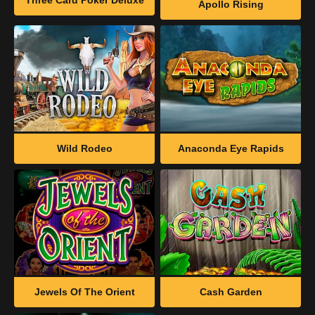
Three Card Poker Deluxe
Apollo Rising
Wild Rodeo
Anaconda Eye Rapids
Jewels Of The Orient
Cash Garden