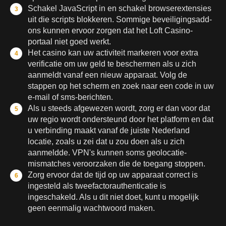
Schakel JavaScript in en schakel browserextensies
uit die scripts blokkeren. Sommige beveiligingsadd-
ons kunnen ervoor zorgen dat het Loft Casino-
portaal niet goed werkt.
Het casino kan uw activiteit markeren voor extra
verificatie om uw geld te beschermen als u zich
aanmeldt vanaf een nieuw apparaat. Volg de
stappen op het scherm en zoek naar een code in uw
e-mail of sms-berichten.
Als u steeds afgewezen wordt, zorg er dan voor dat
uw regio wordt ondersteund door het platform en dat
u verbinding maakt vanaf de juiste Nederland
locatie, zoals u zei dat u zou doen als u zich
aanmeldde. VPN's kunnen soms geolocatie-
mismatches veroorzaken die de toegang stoppen.
Zorg ervoor dat de tijd op uw apparaat correct is
ingesteld als tweefactorauthenticatie is
ingeschakeld. Als u dit niet doet, kunt u mogelijk
geen eenmalig wachtwoord maken.