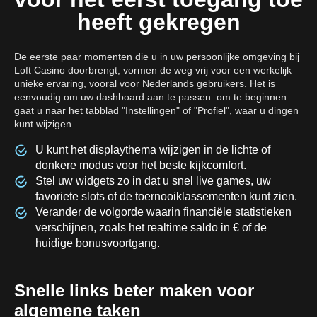
heeft gekregen
De eerste paar momenten die u in uw persoonlijke omgeving bij
Loft Casino doorbrengt, vormen de weg vrij voor een werkelijk
unieke ervaring, vooral voor Nederlands gebruikers. Het is
eenvoudig om uw dashboard aan te passen: om te beginnen
gaat u naar het tabblad "Instellingen" of "Profiel", waar u dingen
kunt wijzigen.
U kunt het displaythema wijzigen in de lichte of
donkere modus voor het beste kijkcomfort.
Stel uw widgets zo in dat u snel live games, uw
favoriete slots of de toernooiklassementen kunt zien.
Verander de volgorde waarin financiële statistieken
verschijnen, zoals het realtime saldo in € of de
huidige bonusvoortgang.
Snelle links beter maken voor
algemene taken