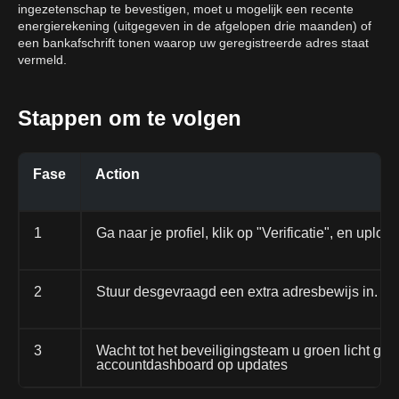
ingezetenschap te bevestigen, moet u mogelijk een recente
energierekening (uitgegeven in de afgelopen drie maanden) of
een bankafschrift tonen waarop uw geregistreerde adres staat
vermeld.
Stappen om te volgen
Fase
Action
1
Ga naar je profiel, klik op "Verificatie", en upload
2
Stuur desgevraagd een extra adresbewijs in.
3
Wacht tot het beveiligingsteam u groen licht geef
accountdashboard op updates