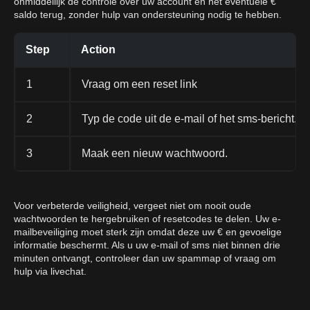
onmiddellijk de controle over uw account en het eventuele €
saldo terug, zonder hulp van ondersteuning nodig te hebben.
Step
Action
1
Vraag om een reset link
2
Typ de code uit de e-mail of het sms-bericht.
3
Maak een nieuw wachtwoord.
Voor verbeterde veiligheid, vergeet niet om nooit oude
wachtwoorden te hergebruiken of resetcodes te delen. Uw e-
mailbeveiliging moet sterk zijn omdat deze uw € en gevoelige
informatie beschermt. Als u uw e-mail of sms niet binnen drie
minuten ontvangt, controleer dan uw spammap of vraag om
hulp via livechat.