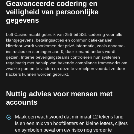
Geavanceerde codering en
veiligheid van persoonlijke
gegevens
Loft Casino maakt gebruik van 256-bit SSL-codering voor alle
klantgegevens, betalingsacties en communicatiekanalen.
Hierdoor wordt voorkomen dat privé-informatie, zoals opname-
instructies en stortingen aan €, door iemand anders wordt
gezien. Interne beveiligingsteams controleren hun systemen
regelmatig met behulp van bekende compliance frameworks om
zwakke punten te vinden en deze te verhelpen voordat ze door
hackers kunnen worden gebruikt.
Nuttig advies voor mensen met
accounts
Maak een wachtwoord dat minimaal 12 tekens lang
is en een mix van hoofdletters en kleine letters, cijfers
en symbolen bevat om uw risico nog verder te