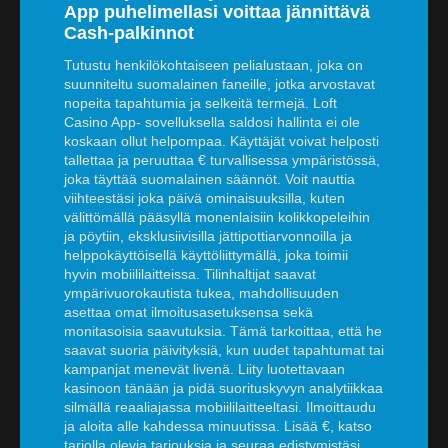
App puhelimellasi voittaa jännittävä
Cash-palkinnot
Tutustu henkilökohtaiseen pelialustaan, joka on
suunniteltu suomalainen faneille, jotka arvostavat
nopeita tapahtumia ja selkeitä termejä. Loft
Casino App- sovelluksella saldosi hallinta ei ole
koskaan ollut helpompaa. Käyttäjät voivat helposti
tallettaa ja peruuttaa € turvallisessa ympäristössä,
joka täyttää suomalainen säännöt. Voit nauttia
viihteestäsi joka päivä ominaisuuksilla, kuten
välittömällä pääsyllä monenlaisiin kolikkopeleihin
ja pöytiin, eksklusiivisilla jättipottiarvonnoilla ja
helppokäyttöisellä käyttöliittymällä, joka toimii
hyvin mobiililaitteissa. Tilinhaltijat saavat
ympärivuorokautista tukea, mahdollisuuden
asettaa omat ilmoitusasetuksensa sekä
monitasoisia saavutuksia. Tämä tarkoittaa, että he
saavat suoria päivityksiä, kun uudet tapahtumat tai
kampanjat menevät livenä. Liity luotettavaan
kasinoon tänään ja pidä suorituskyvyn analytiikkaa
silmällä reaaliajassa mobiililaitteeltasi. Ilmoittaudu
ja aloita alle kahdessa minuutissa. Lisää €, katso
tarjolla olevia tarjouksia ja seuraa edistymistäsi,