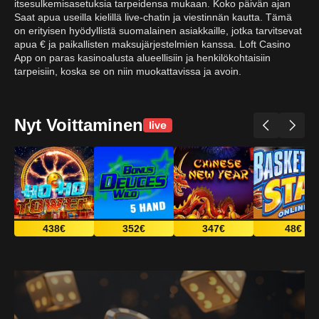
itsesulkemisasetuksia tarpeidensa mukaan. Koko päivän ajan
Saat apua useilla kielillä live-chatin ja viestinnän kautta. Tämä
on erityisen hyödyllistä suomalainen asiakkaille, jotka tarvitsevat
apua € ja paikallisten maksujärjestelmien kanssa. Loft Casino
App on paras kasinoalusta alueellisiin ja henkilökohtaisiin
tarpeisiin, koska se on niin muokattavissa ja avoin.
Nyt Voittaminen
438€
352€
347€
48€