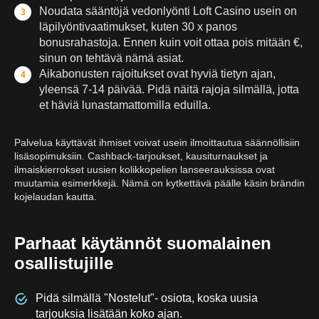
Noudata sääntöjä vedonlyönti Loft Casino usein on
läpilyöntivaatimukset, kuten 30 x panos
bonusrahastoja. Ennen kuin voit ottaa pois mitään €,
sinun on tehtävä nämä asiat.
Aikabonusten rajoitukset ovat hyviä tietyn ajan,
yleensä 7-14 päivää. Pidä näitä rajoja silmällä, jotta
et häviä lunastamattomilla eduilla.
Palvelua käyttävät ihmiset voivat usein ilmoittautua säännöllisiin
lisäsopimuksiin. Cashback-tarjoukset, kausiturnaukset ja
ilmaiskierrokset uusien kolikkopelien lanseerauksissa ovat
muutamia esimerkkejä. Nämä on kytkettävä päälle käsin brändin
kojelaudan kautta.
Parhaat käytännöt suomalainen
osallistujille
Pidä silmällä "Nostelut"- osiota, koska uusia
tarjouksia lisätään koko ajan.