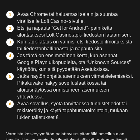
Avaa Chrome tai haluamasi selain ja suuntaa
viralliselle Loft Casino- sivulle.
Etsi ja napauta “Get for Android”- painiketta
aloittaaksesi Loft Casino.apk- tiedoston lataamisen.
Kun .apk-lataus on valmis, etsi tiedosto ilmoituksista
tai tiedostonhallinnasta ja napauta sitä.
Jos tämä on ensimmäinen kerta, kun asennat
Google Playn ulkopuolelta, ota “Unknown Sources”
käyttöön, kun sitä pyydetään Asetuksissa.
Jatka näytön ohjeita asennuksen viimeistelemiseksi.
Pikakuvake näkyy sovelluslaatikossa tai
aloitusnäytössä onnistuneen asennuksen
yhteydessä.
Avaa sovellus, syötä tarvittaessa tunnistetiedot tai
rekisteröidy ja käytä tapahtumatoimintoja, mukaan
lukien talletukset €.
Varmista keskeytymätön pelattavuus pitämällä sovellus ajan
tasalla. Uusien versioiden ilmoitukset näkyvät automaattisesti