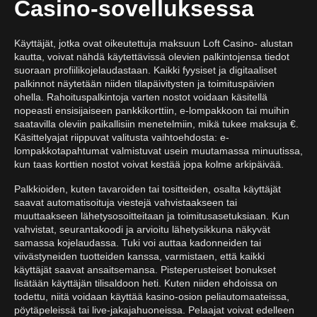
Casino-sovelluksessa
Käyttäjät, jotka ovat oikeutettuja maksuun Loft Casino- alustan
kautta, voivat nähdä käytettävissä olevien palkintojensa tiedot
suoraan profiilikojelaudastaan. Kaikki fyysiset ja digitaaliset
palkinnot näytetään niiden tilapäivitysten ja toimituspäivien
ohella. Rahoituspalkintoja varten nostot voidaan käsitellä
nopeasti ensisijaiseen pankkikorttiin, e-lompakkoon tai muihin
saatavilla oleviin paikallisiin menetelmiin, mikä tukee maksuja €.
Käsittelyajat riippuvat valitusta vaihtoehdosta: e-
lompakkotapahtumat valmistuvat usein muutamassa minuutissa,
kun taas korttien nostot voivat kestää jopa kolme arkipäivää.
Palkkioiden, kuten tavaroiden tai tositteiden, osalta käyttäjät
saavat automatisoituja viestejä vahvistaakseen tai
muuttaakseen lähetysosoitteitaan ja toimitusasetuksiaan. Kun
vahvistat, seurantakoodi ja arvioitu lähetysikkuna näkyvät
samassa kojelaudassa. Tuki voi auttaa kadonneiden tai
viivästyneiden tuotteiden kanssa, varmistaen, että kaikki
käyttäjät saavat ansaitsemansa. Pisteperusteiset bonukset
lisätään käyttäjän tilisaldoon heti. Kuten niiden ehdoissa on
todettu, niitä voidaan käyttää kasino-osion peliautomaateissa,
pöytäpeleissä tai live-jakajahuoneissa. Pelaajat voivat edelleen