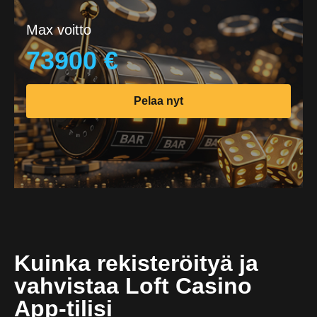
Max voitto
73900 €
Pelaa nyt
Kuinka rekisteröityä ja
vahvistaa Loft Casino
App-tilisi