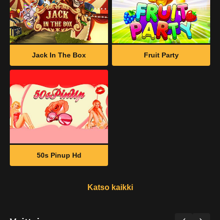
Jack In The Box
Fruit Party
50s Pinup Hd
Katso kaikki