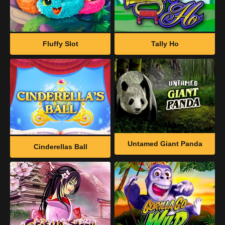
Nopeasti ja tehokkaasti käsitellä Tarjoukseen liittyviä
kysymyksiä
Faq
Fluffy Slot
Tally Ho
Untamed Giant Panda
Cinderellas Ball