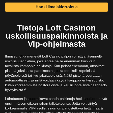
Hanki ilmaiskierroksia
Tietoja Loft Casinon
uskollisuuspalkinnoista ja
Vip-ohjelmasta
Ihmiset, jotka menevät Loft Casino paljon voi liittyä jäsennelty
uskollisuusohjelma, joka antaa heille enemmän kuin vain
tavallista kampanja palkintoja. Kun pelaat enemmän, ansaitset
pisteitä jokaisesta panoksesta, jonka teet kolikkopeleissä,
pöytäpeleissä tai live-jakajapeleissä. Näitä pisteitä seurataan
automaattisesti, ja niillä voidaan käydä kauppaa erityiseduista,
kuten korkeammista nostorajoista ja kausiluonteisista cashback-
hyvityksistä €.
Lähtötason jäsenet alkavat saada palkintoja heti, kun he tekevät
ensimmäisen oikean rahan talletuksensa. Jotta voit siirtyä
korkeammalle VIP-tasolle, sinun on panostettava tietty määrä
joka kuukausi. Tämä tarkoittaa, että korkeammat panokset