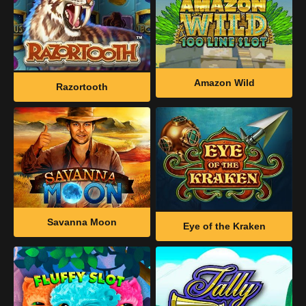
ohjelmasta
Kuinka saada ja käyttää mobiilibonuksia
Loft Casinolla on päivittäisiä, viikoittaisia ja
kuukausittaisia tarjouksia
Amazon Wild
Razortooth
Getting The Most Out Of Your First Loft Casino Bonus
Hyödyllisiä neuvoja lisäarvon saamiseksi
Kuinka välttää virheitä bonuksilla
Parhaat Pelivalinnat Vedonlyöntiin
Kuinka löytää ja käyttää rajoitetun ajan tarjouksia
Erikoistarjousten löytäminen tavalla, joka toimii
Savanna Moon
Eye of the Kraken
Neuvoja, joita voit käyttää saadaksesi eniten irti siitä
Opas Loft Casino Player-tukeen bonuksien aiheuttamiin
ongelmiin
Suorat Help-kanavat