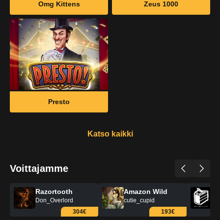
Omg Kittens
Zeus 1000
Presto
Katso kaikki
Voittajamme
Neon Rush
Razortooth
A
Steelshot
Don_Overlord
cu
211€
304€