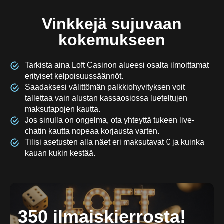
Vinkkejä sujuvaan
kokemukseen
Tarkista aina Loft Casinon alueesi osalta ilmoittamat
erityiset kelpoisuussäännöt.
Saadaksesi välittömän palkkiohyvityksen voit
tallettaa vain alustan kassaosiossa lueteltujen
maksutapojen kautta.
Jos sinulla on ongelma, ota yhteyttä tukeen live-
chatin kautta nopeaa korjausta varten.
Tilisi asetusten alla näet eri maksutavat € ja kuinka
kauan kukin kestää.
350 ilmaiskierrosta!