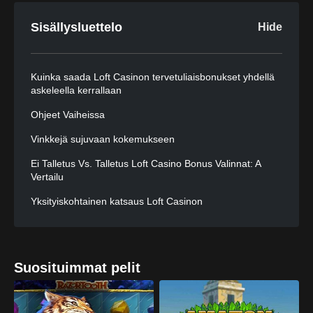
Sisällysluettelo
Hide
Kuinka saada Loft Casinon tervetuliaisbonukset yhdellä
askeleella kerrallaan
Ohjeet Vaiheissa
Vinkkejä sujuvaan kokemukseen
Ei Talletus Vs. Talletus Loft Casino Bonus Valinnat: A
Vertailu
Yksityiskohtainen katsaus Loft Casinon
vedonlyöntivaatimuksiin
Parhaat Tavat Maksaa Aktivoida Bonukset
Vaatimukset Loft Casino Promotionsille
Suosituimmat pelit
Kuinka Loft Casinon ilmaiskierrokset toimivat
Tietoja Loft Casinon uskollisuuspalkinnoista ja Vip-