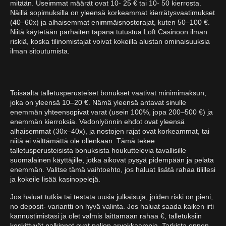
mitään. Useimmat määrät ovat 10- 25 € tai 10- 50 kierrosta.
Näillä sopimuksilla on yleensä korkeammat kierrätysvaatimukset
(40–60x) ja alhaisemmat enimmäisnostorajat, kuten 50–100 €.
Niitä käytetään parhaiten tapana tutustua Loft Casinoon ilman
riskiä, koska tilinomistajat voivat kokeilla alustan ominaisuuksia
ilman sitoutumista.
Toisaalta talletusperusteiset bonukset vaativat minimimaksun,
joka on yleensä 10–20 €. Nämä yleensä antavat sinulle
enemmän yhteensopivat varat (usein 100%, jopa 200–500 €) ja
enemmän kierroksia. Vedonlyönnin ehdot ovat yleensä
alhaisemmat (30x–40x), ja nostojen rajat ovat korkeammat, tai
niitä ei välttämättä ole ollenkaan. Tämä tekee
talletusperusteisista bonuksista houkuttelevia tavallisille
suomalainen käyttäjille, jotka aikovat pysyä pidempään ja pelata
enemmän. Valitse tämä vaihtoehto, jos haluat lisätä rahaa tilillesi
ja kokeile lisää kasinopelejä.
Jos haluat tutkia tai testata uusia julkaisuja, joiden riski on pieni,
no deposit- variantti on hyvä valinta. Jos haluat saada kaiken irti
kannustimistasi ja olet valmis laittamaan rahaa €, talletuksiin
keskittyvät palkinnot ovat paljon arvokkaampia. Tarkista ennen