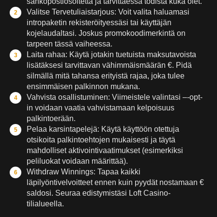
sähköpostiosoitetta ja tarvittaessa todista kuka olet.
Valitse Tervetuliaistarjous: Voit valita haluamasi
intropaketin rekisteröityessäsi tai käyttäjän
kojelaudaltasi. Joskus promokoodimerkintä on
tarpeen tässä vaiheessa.
Laita rahaa: Käytä jotakin tuetuista maksutavoista
lisätäksesi tarvittavan vähimmäismäärän €. Pidä
silmällä mitä tahansa erityistä rajaa, joka tulee
ensimmäisen palkinnon mukana.
Vahvista osallistuminen: Viimeistele valintasi –-opt-
in voidaan vaatia vahvistamaan kelpoisuus
palkintoerään.
Pelaa karsintapelejä: Käytä käyttöön otettuja
otsikoita palkintoehtojen mukaisesti ja täytä
mahdolliset aktivointivaatimukset (esimerkiksi
peliluokat voidaan määrittää).
Withdraw Winnings: Tapaa kaikki
läpilyöntivelvoitteet ennen kuin pyydät nostamaan €
saldosi. Seuraa edistymistäsi Loft Casino-
tilialueella.