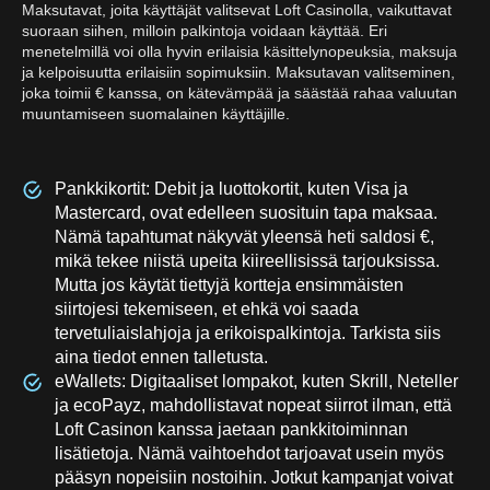
Maksutavat, joita käyttäjät valitsevat Loft Casinolla, vaikuttavat
suoraan siihen, milloin palkintoja voidaan käyttää. Eri
menetelmillä voi olla hyvin erilaisia käsittelynopeuksia, maksuja
ja kelpoisuutta erilaisiin sopimuksiin. Maksutavan valitseminen,
joka toimii € kanssa, on kätevämpää ja säästää rahaa valuutan
muuntamiseen suomalainen käyttäjille.
Pankkikortit: Debit ja luottokortit, kuten Visa ja
Mastercard, ovat edelleen suosituin tapa maksaa.
Nämä tapahtumat näkyvät yleensä heti saldosi €,
mikä tekee niistä upeita kiireellisissä tarjouksissa.
Mutta jos käytät tiettyjä kortteja ensimmäisten
siirtojesi tekemiseen, et ehkä voi saada
tervetuliaislahjoja ja erikoispalkintoja. Tarkista siis
aina tiedot ennen talletusta.
eWallets: Digitaaliset lompakot, kuten Skrill, Neteller
ja ecoPayz, mahdollistavat nopeat siirrot ilman, että
Loft Casinon kanssa jaetaan pankkitoiminnan
lisätietoja. Nämä vaihtoehdot tarjoavat usein myös
pääsyn nopeisiin nostoihin. Jotkut kampanjat voivat