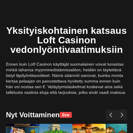
Yksityiskohtainen katsaus
Loft Casinon
vedonlyöntivaatimuksiin
Ennen kuin Loft Casinon käyttäjät suomalainen voivat lunastaa
minkä tahansa myynninedistämissaldon, heidän on täytettävä
tietyt läpilyöntitavoitteet. Nämä säännöt sanovat, kuinka monta
kertaa pelaajan on panostettava hyvitetty summa ennen kuin
hän voi nostaa sen €. Vetäytymislaskelmat koskevat aina sekä
talletusta vaativia etuja että tarjouksia, jotka eivät vaadi maksua.
Nyt Voittaminen