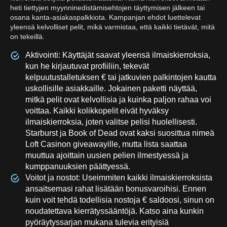
heti tiettyjen myynninedistämisehtojen täyttymisen jälkeen tai
osana kanta-asiakaspalkkiota. Kampanjan ehdot luettelevat
yleensä kelvolliset pelit, mikä varmistaa, että kaikki tietävät, mitä
on tekeillä.
Aktivointi: Käyttäjät saavat yleensä ilmaiskierroksia,
kun he kirjautuvat profiiliin, tekevät
kelpuutustalletuksen € tai jatkuvien palkintojen kautta
uskollisille asiakkaille. Jokainen paketti näyttää,
mitkä pelit ovat kelvollisia ja kuinka paljon rahaa voi
voittaa. Kaikki kolikkopelit eivät hyväksy
ilmaiskierroksia, joten valitse pelisi huolellisesti.
Starburst ja Book of Dead ovat kaksi suosittua nimeä
Loft Casinon giveawayille, mutta lista saattaa
muuttua ajoittain uusien pelien ilmestyessä ja
kumppanuuksien päättyessä.
Voitot ja nostot: Useimmiten kaikki ilmaiskierroksista
ansaitsemasi rahat lisätään bonusvaroihisi. Ennen
kuin voit tehdä todellisia nostoja € saldoosi, sinun on
noudatettava kierrätyssääntöjä. Katso aina kunkin
pyöräytyssarjan mukana tulevia erityisiä