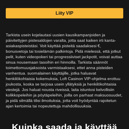
Liity VIP
Tarkista usein kojelautasi uusien kausikampanjoiden ja
päivitettyjen pistesaldojen varalta, jotta saat kaiken irti kanta-
asiakaspisteistäsi. Voit käyttää pisteitä saadaksesi €,
bonusvetoja tai tosielämän palkintoja. Pidä mielessä, että jotkut
pelit, kuten videopokeri tai progressiiviset jackpotit, voivat auttaa
sinua nousemaan tasoihin eri hinnoilla. Tarkista säännöt
toimettomuusjaksoista varmistaaksesi, ettet anna pisteiden
vanhentua. suomalainen käyttäjille, jotka haluavat
henkilökohtaisia kokemuksia, Loft Casinon VIP-ohjelma erottuu
joukosta, koska se tarjoaa usein yllätyksiä ja henkilökohtaisia
viestejä. Jos haluat nousta riveissä, laita istuntosi kelvollisiin
kolikkopeleihin ja pöytäpeleihin, joilla on parhaat maksuosuudet,
ja pidä silmällä tilisi ilmoituksia, jotta voit hyödyntää rajoitetun
ajan kertoimia tai nopeutettuja mahdollisuuksia.
Kuinka saada ja käyttää