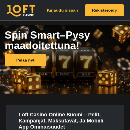
Kirjaudu sisään
Rekisteröidy
Spin Smart–Pysy
maadoitettuna!
Pelaa nyt
Loft Casino Online Suomi – Pelit,
Kampanjat, Maksutavat, Ja Mobiili
App Ominaisuudet