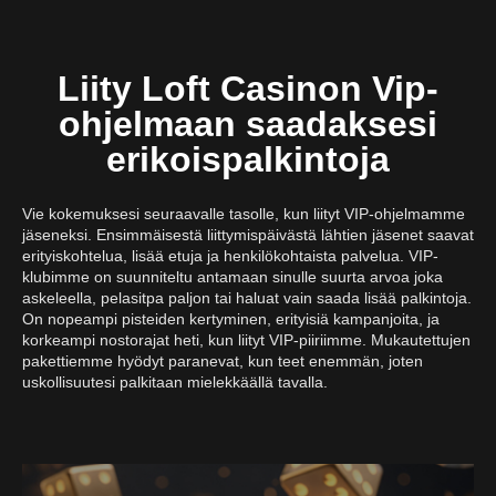
Liity Loft Casinon Vip-
ohjelmaan saadaksesi
erikoispalkintoja
Vie kokemuksesi seuraavalle tasolle, kun liityt VIP-ohjelmamme
jäseneksi. Ensimmäisestä liittymispäivästä lähtien jäsenet saavat
erityiskohtelua, lisää etuja ja henkilökohtaista palvelua. VIP-
klubimme on suunniteltu antamaan sinulle suurta arvoa joka
askeleella, pelasitpa paljon tai haluat vain saada lisää palkintoja.
On nopeampi pisteiden kertyminen, erityisiä kampanjoita, ja
korkeampi nostorajat heti, kun liityt VIP-piiriimme. Mukautettujen
pakettiemme hyödyt paranevat, kun teet enemmän, joten
uskollisuutesi palkitaan mielekkäällä tavalla.