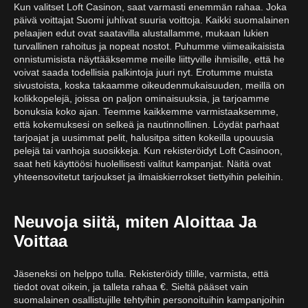
Kun valitset Loft Casinon, saat varmasti enemmän rahaa. Joka
päivä voittajat Suomi juhlivat suuria voittoja. Kaikki suomalainen
pelaajien edut ovat saatavilla alustallamme, mukaan lukien
turvallinen rahoitus ja nopeat nostot. Puhumme viimeaikaisista
onnistumisista näyttääksemme meille liittyville ihmisille, että he
voivat saada todellisia palkintoja juuri nyt. Erotumme muista
sivustoista, koska takaamme oikeudenmukaisuuden, meillä on
kolikkopelejä, joissa on paljon ominaisuuksia, ja tarjoamme
bonuksia koko ajan. Teemme kaikkemme varmistaaksemme,
että kokemuksesi on selkeä ja nautinnollinen. Löydät parhaat
tarjoajat ja uusimmat pelit, halusitpa sitten kokeilla upouusia
pelejä tai vanhoja suosikkeja. Kun rekisteröidyt Loft Casinoon,
saat heti käyttöösi huolellisesti valitut kampanjat. Näitä ovat
yhteensovitetut tarjoukset ja ilmaiskierrokset tiettyihin peleihin.
Neuvoja siitä, miten Aloittaa Ja
Voittaa
Jäseneksi on helppo tulla. Rekisteröidy tilille, varmista, että
tiedot ovat oikein, ja talleta rahaa €. Sieltä pääset vain
suomalainen osallistujille tehtyihin personoituihin kampanjoihin