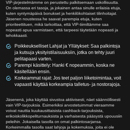
VIP-järjestelmämme on perustettu palkitsemaan uskollisuutta.
On olemassa eri tasoja, ja jokainen antaa sinulle erilaisia etuja,
kuten syntymäpäivä bonukset ja henkilökohtaiset tilinhoitajat.
Jäsenen noustessa he saavat parempia etuja, kuten
prioriteettituen, mikä tarkoittaa, että VIP-tiimiltämme saa
nopeasti apua varmistaen, että tarpeesi täytetään nopeasti ja
tehokkaasti.
Poikkeukselliset Lahjat ja Yllätykset: Saa palkintoja
ja kutsuja yksityistilaisuuksiin, jotka on tehty juuri
pelitapaasi varten.
Parempi käsittely: Hanki € nopeammin, koska ne
käsitellään ensin.
Korkeammat rajat: Jos teet paljon liiketoimintaa, voit
vapaasti käyttää korkeampia talletus- ja nostorajoja.
Jäsenenä, joka käyttää sivustoa aktiivisesti, näet säännöllisesti
vain VIP-tarjouksia. Esimerkiksi arvostetuimmat vieraamme
voivat nauttia kuukausittaisista cashback-tarjouksista,
erikoiskolikkopeliturnauksista ja varhaisesta pääsystä upouusiin
peleihin. Jokaisella tasolla on omat palkintosarjansa.
Korkeimmalla tasolla saat lahjoja ja kokemuksia, joita ei ole