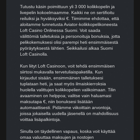
Tutustu käsin poimittuun yli 3 000 kolikkopelin ja
livepelin kokoelmaamme. Kaikki ne on sertifioitu
reiluiksi ja hyväksyviksi €. Tiimimme ehdottaa, että
aloitamme tunnetusta Aviator-kolikkopelikoneesta
Loft Casino Onlinessa Suomi. Voit saada
välittömiä talletuksia ja personoituja bonuksia, jotta
pelikokemuksesi olisi parempi heti ensimmäisestä
pyöräytyksestä lähtien. Seikkailusi alkaa Suomi
Loft Casinolla.
Kun liityt Loft Casinoon, voit tehdä ensimmäisen
siirtosi mukavalla tervetuliaispaketilla. Kun
kirjaudut sisään, ensimmäinen talletuksesi
tuplataan heti, ja saat myös ilmaiskierroksia
huolella valittujen kolikkopelien valikoimaan. Tilin
avaaminen on helppoa; valitse vain haluamasi
maksutapa €, niin bonuksesi lisätään
automaattisesti. Pidämme viikoittain arvontoja,
joissa jokaisella uudella jäsenellä on mahdollisuus
voittaa lisäpalkintoja.
Sinulla on täydellinen vapaus, koska voit käyttää
omaa valuuttaa maksujen ja nostojen