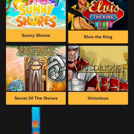
Sunny Shores
Elvis the King
Secret Of The Stones
Victorious