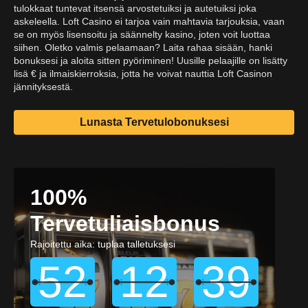
tulokkaat tuntevat itsensä arvostetuiksi ja autetuiksi joka
askeleella. Loft Casino ei tarjoa vain mahtavia tarjouksia, vaan
se on myös lisensoitu ja säännelty kasino, joten voit luottaa
siihen. Oletko valmis pelaamaan? Laita rahaa sisään, hanki
bonuksesi ja aloita sitten pyöriminen! Uusille pelaajille on lisätty
lisä € ja ilmaiskierroksia, jotta he voivat nauttia Loft Casinon
jännityksestä.
Lunasta Tervetulobonuksesi
100%
Tervetuliaisbonus
Rajoitettu aika: tuplaa talletuksesi
52
12
37