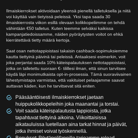
Ilmaiskierrokset aktivoidaan yleensä pienellä talletuksella ja niitä
voi käyttää vain tietyissä peleissä. Yksi tapa saada 30
ilmaiskierrosta viikon esillä olevaan kolikkopeliimme on tehdä
vähintään €50 talletus. Kuten teemme selväksi kaikissa
kampanjatiedoissamme, näiden pyöräytysten voitot on ehkä
kierrätettävä tietty määrä kertoja.
Saat osan nettotappioistasi takaisin cashback-sopimuksiemme
kautta tiettyinä päivinä tai peleissä. Antaaksesi esimerkin, voit
joka perjantai saada 10% käteispalautuksen nettotappioistasi,
jotka on talletettu suoraan €- tilillesi ilman, että sinun tarvitsee
käydä läpi monimutkaista opt-in-prosessia. Tämä suoraviivainen
lähestymistapa varmistaa, että vakituiset pelaajamme saavat
auttavan käden, kun he tarvitsevat sitä eniten.
Pääsääntöisesti ilmaiskierrokset jaetaan
huippukolikkopeleihin joka maanantai ja torstai.
Voit saada käteispalautusta tappioista, jotka
tapahtuvat tiettyinä aikoina. Viikoittaisissa
aikatauluissa luetellaan aina tarkat hinnat ja päivät,
jotka ihmiset voivat työskennellä.
Bonukset: Pöytäpelifaneille tarjoamme reload-