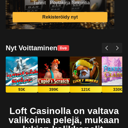
Tunnit
Pöytäkirja
Sekuntia
Rekisteröidy nyt
Nyt Voittaminen
93€
399€
121€
330€
Loft Casinolla on valtava
valikoima pelejä, mukaan