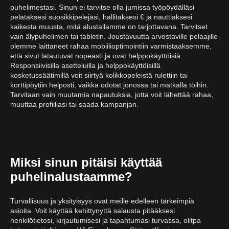
puhelimestasi. Sinun ei tarvitse olla jumissa työpöydälläsi
pelataksesi suosikkipelejäsi, hallitaksesi € ja nauttiaksesi
kaikesta muusta, mitä alustallamme on tarjottavana. Tarvitset
vain älypuhelimen tai tabletin. Joustavuutta arvostaville pelaajille
olemme laittaneet rahaa mobiilioptimointiin varmistaaksemme,
että sivut latautuvat nopeasti ja ovat helppokäyttöisiä.
Responsiivisilla asetteluilla ja helppokäyttöisillä
kosketussäätimillä voit siirtyä kolikkopeleistä rulettiin tai
korttipöytiin helposti, vaikka odotat jonossa tai matkalla töihin.
Tarvitaan vain muutamia napautuksia, jotta voit lähettää rahaa,
muuttaa profiiliasi tai saada kampanjan.
Miksi sinun pitäisi käyttää
puhelinalustaamme?
Turvallisuus ja yksityisyys ovat meille edelleen tärkeimpiä
asioita. Voit käyttää kehittynyttä salausta pitääksesi
henkilötietosi, kirjautumisesi ja tapahtumasi turvassa, olitpa