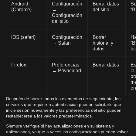
Android
Configuración
Borrar datos
Se
(Chrome)
→
del sitio
“B
Configuración
del sitio
iOS (safari)
Configuración
Borrar
Ha
→ Safari
historial y
“B
datos
to
Firefox
Preferencias
Borrar datos
Es
→ Privacidad
la
pr
me
en
Después de borrar todos los elementos de seguimiento, los
servicios que requieren autenticación pueden solicitarle que
inicie sesión nuevamente y las preferencias del sitio pueden
restablecerse a los valores predeterminados.
Siempre verifique si hay actualizaciones en su sistema y
aplicaciones, ya que a veces las configuraciones pueden volver