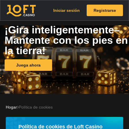
Iniciar sesión
Registrarse
¡Gira inteligentemente–
Mantente con los pies en
la tierra!
Juega ahora
Hogar
Política de cookies
Política de cookies de Loft Casino