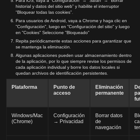
Para iOS, vaya a “Configuración” → “Safari” → “Borrar
historial y datos del sitio web” y habilite el interruptor
“Bloquear todas las cookies”.
Para usuarios de Android, vaya a Chrome y haga clic en
"Configuración", luego en "Configuración del sitio" y luego
en "Cookies" Seleccione "Bloqueado"
Repita periódicamente estas acciones para garantizar que
se mantenga la eliminación.
Algunas aplicaciones pueden usar almacenamiento dentro
de la aplicación, por lo que siempre revise los permisos de
cada aplicación individual y borre los datos locales si
quedan archivos de identificación persistentes.
Plataforma
Punto de
Eliminación
De
acceso
permanente
pa
fu
Windows/Mac
Configuración
Borrar datos
Bl
(Chrome)
→ Privacidad
de
ca
navegación
te