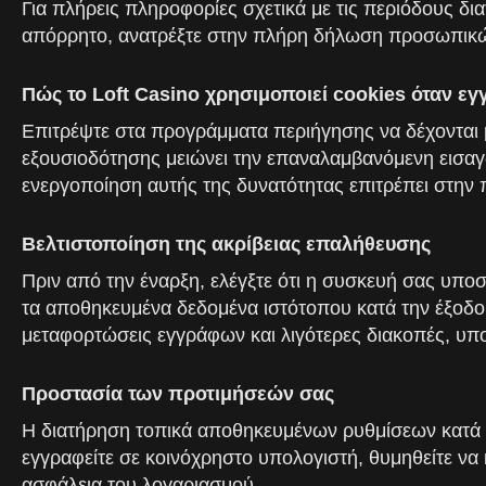
Για πλήρεις πληροφορίες σχετικά με τις περιόδους δι
απόρρητο, ανατρέξτε στην πλήρη δήλωση προσωπικών
Πώς το Loft Casino χρησιμοποιεί cookies όταν ε
Επιτρέψτε στα προγράμματα περιήγησης να δέχονται μ
εξουσιοδότησης μειώνει την επαναλαμβανόμενη εισαγω
ενεργοποίηση αυτής της δυνατότητας επιτρέπει στην 
Βελτιστοποίηση της ακρίβειας επαλήθευσης
Πριν από την έναρξη, ελέγξτε ότι η συσκευή σας υπο
τα αποθηκευμένα δεδομένα ιστότοπου κατά την έξοδο
μεταφορτώσεις εγγράφων και λιγότερες διακοπές, υπ
Προστασία των προτιμήσεών σας
Η διατήρηση τοπικά αποθηκευμένων ρυθμίσεων κατά τ
εγγραφείτε σε κοινόχρηστο υπολογιστή, θυμηθείτε να
ασφάλεια του λογαριασμού.