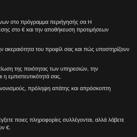
ομένων στο πρόγραμμα περιήγησής σα Η
θεσης στο € και την αποθήκευση προτιμήσεων
την ακεραιότητα του προφίλ σας και πώς υποστηρίζουν
τίωση της ποιότητας των υπηρεσιών, την
 η εμπιστευτικότητά σας.
κανονισμούς, πρόληψη απάτης και απρόσκοπτη
γξετε ποιες πληροφορίες συλλέγονται, αλλά λάβετε
ών €.