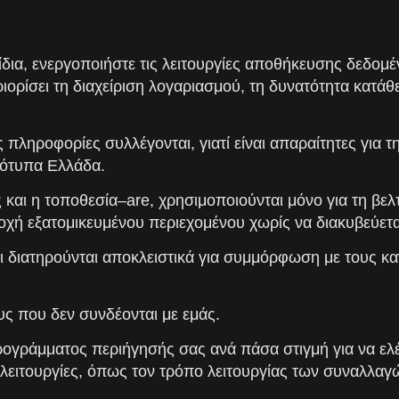
νίδια, ενεργοποιήστε τις λειτουργίες αποθήκευσης δεδ
ορίσει τη διαχείριση λογαριασμού, τη δυνατότητα κατά
 πληροφορίες συλλέγονται, γιατί είναι απαραίτητες για 
ρότυπα Ελλάδα.
αι η τοποθεσία–are, χρησιμοποιούνται μόνο για τη βελ
ή εξατομικευμένου περιεχομένου χωρίς να διακυβεύεται
αι διατηρούνται αποκλειστικά για συμμόρφωση με τους 
υς που δεν συνδέονται με εμάς.
ρογράμματος περιήγησής σας ανά πάσα στιγμή για να ελέ
 λειτουργίες, όπως τον τρόπο λειτουργίας των συναλλαγ