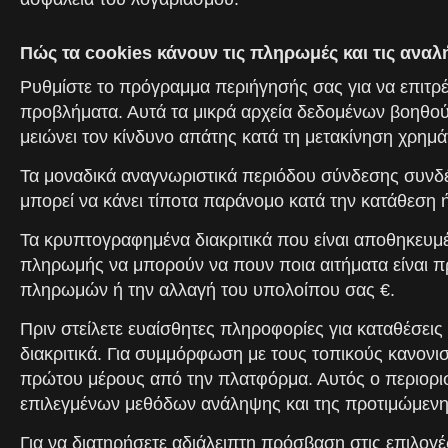
Πώς τα cookies κάνουν τις πληρωμές και τις αναλ
Ρυθμίστε το πρόγραμμα περιήγησής σας για να επιτρ
προβλήματα. Αυτά τα μικρά αρχεία δεδομένων βοηθούν 
μειώνει τον κίνδυνο απάτης κατά τη μετακίνηση χρη
Τα μοναδικά αναγνωριστικά περιόδου σύνδεσης συνδέ
μπορεί να κάνει τίποτα παράνομο κατά την κατάθεση 
Τα κρυπτογραφημένα διακριτικά που είναι αποθηκευμέ
πληρωμής να μπορούν να πουν ποια αιτήματα είναι π
πληρωμών ή την αλλαγή του υπολοίπου σας €.
Πριν στείλετε ευαίσθητες πληροφορίες για καταθέσει
διακριτικά. Για συμμόρφωση με τους τοπικούς κανον
πρώτου μέρους από την πλατφόρμα. Αυτός ο περιορισμ
επιλεγμένων μεθόδων ανάληψης και της προτιμώμενης
Για να διατηρήσετε αδιάλειπτη πρόσβαση στις επιλο