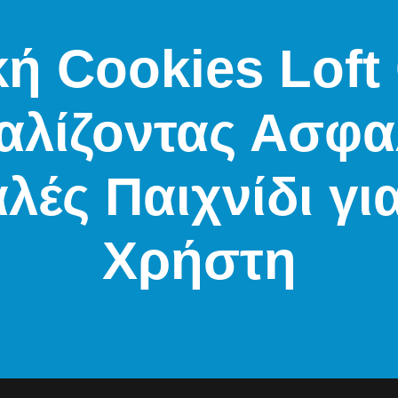
κή Cookies Loft
αλίζοντας Ασφαλ
ές Παιχνίδι γι
Χρήστη