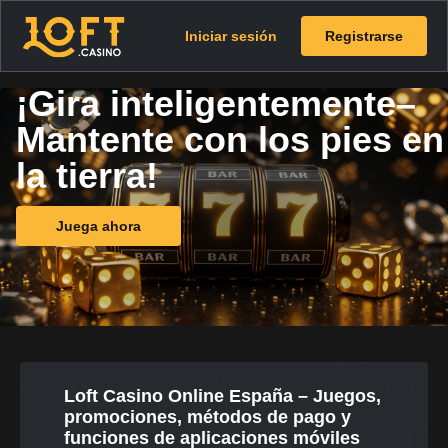
Iniciar sesión
Registrarse
¡Gira inteligentemente–
Mantente con los pies en
la tierra!
Juega ahora
Loft Casino Online España – Juegos,
promociones, métodos de pago y
funciones de aplicaciones móviles