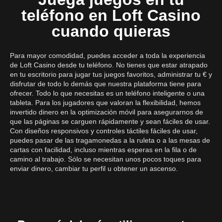
teléfono en Loft Casino
cuando quieras
Para mayor comodidad, puedes acceder a toda la experiencia
de Loft Casino desde tu teléfono. No tienes que estar atrapado
en tu escritorio para jugar tus juegos favoritos, administrar tu € y
disfrutar de todo lo demás que nuestra plataforma tiene para
ofrecer. Todo lo que necesitas es un teléfono inteligente o una
tableta. Para los jugadores que valoran la flexibilidad, hemos
invertido dinero en la optimización móvil para asegurarnos de
que las páginas se carguen rápidamente y sean fáciles de usar.
Con diseños responsivos y controles táctiles fáciles de usar,
puedes pasar de las tragamonedas a la ruleta o a las mesas de
cartas con facilidad, incluso mientras esperas en la fila o de
camino al trabajo. Sólo se necesitan unos pocos toques para
enviar dinero, cambiar tu perfil u obtener un ascenso.