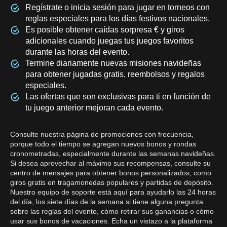
Regístrate o inicia sesión para jugar en torneos con
reglas especiales para los días festivos nacionales.
Es posible obtener caídas sorpresa € y giros
adicionales cuando juegas tus juegos favoritos
durante las horas del evento.
Termine diariamente nuevas misiones navideñas
para obtener jugadas gratis, reembolsos y regalos
especiales.
Las ofertas que son exclusivas para ti en función de
tu juego anterior mejoran cada evento.
Consulte nuestra página de promociones con frecuencia,
porque todo el tiempo se agregan nuevos bonos y rondas
cronometradas, especialmente durante las semanas navideñas.
Si desea aprovechar al máximo sus recompensas, consulte su
centro de mensajes para obtener bonos personalizados, como
giros gratis en tragamonedas populares y partidas de depósito.
Nuestro equipo de soporte está aquí para ayudarlo las 24 horas
del día, los siete días de la semana si tiene alguna pregunta
sobre las reglas del evento, cómo retirar sus ganancias o cómo
usar sus bonos de vacaciones. Echa un vistazo a la plataforma