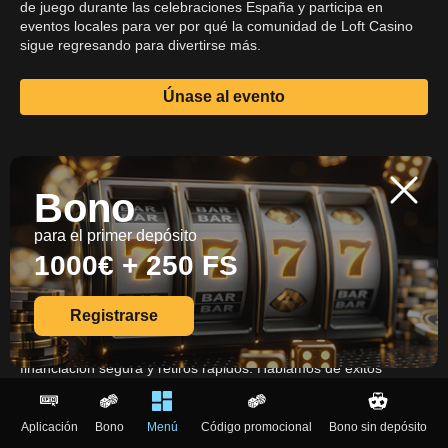
de juego durante las celebraciones España y participa en
eventos locales para ver por qué la comunidad de Loft Casino
sigue regresando para divertirse más.
Únase al evento
Los jugadores de España
Bono
están ganando a lo
grande en Loft Casino
para el primer depósito
1000€ + 250 FS
Cuando elijas Loft Casino, te asegurarás de obtener más
dinero. Todos los días, los ganadores de España celebran
Registrarse
grandes pagos. Todos los beneficios para los jugadores de
español están disponibles en nuestra plataforma, incluida
financiación segura y retiros rápidos. Hablamos de éxitos
recientes para mostrar a las personas que se unen a nosotros
que pueden obtener recompensas reales ahora mismo. Nos
destacamos de otros sitios porque garantizamos equidad,
Aplicación
Bono
Menú
Código promocional
Bono sin depósito
tenemos espacios con muchas funciones y ofrecemos