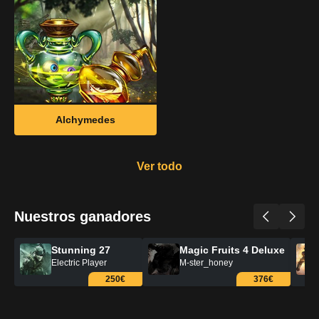
Alchymedes
Ver todo
Nuestros ganadores
Stunning 27
Magic Fruits 4 Deluxe
Electric Player
M-ster_honey
250€
376€