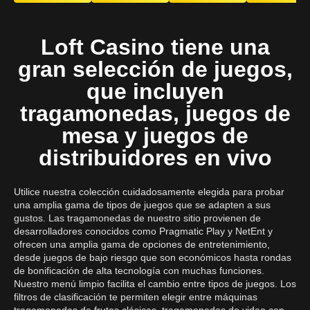
Loft Casino tiene una
gran selección de juegos,
que incluyen
tragamonedas, juegos de
mesa y juegos de
distribuidores en vivo
Utilice nuestra colección cuidadosamente elegida para probar
una amplia gama de tipos de juegos que se adapten a sus
gustos. Las tragamonedas de nuestro sitio provienen de
desarrolladores conocidos como Pragmatic Play y NetEnt y
ofrecen una amplia gama de opciones de entretenimiento,
desde juegos de bajo riesgo que son económicos hasta rondas
de bonificación de alta tecnología con muchas funciones.
Nuestro menú limpio facilita el cambio entre tipos de juegos. Los
filtros de clasificación te permiten elegir entre máquinas
tragamonedas de frutas clásicas, tragamonedas de video con