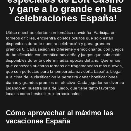
y gane a lo grande en las
celebraciones España!
Utilice nuestras ofertas con temática navideña. Participa en
torneos difíciles, encuentra objetos ocultos que solo están
disponibles durante nuestra celebración y gana grandes
premios €. Cada sesión es diferente y emocionante, con juegos
de bonificación con temática navideña y juegos que solo están
disponibles durante determinadas épocas del año. Queremos
que conozcas nuestros torneos de tragamonedas más nuevos,
que son perfectos para la temporada navideña España. Llegar
a la cima de la clasificación le permitirá ganar bonificaciones
diarias y grandes premios en efectivo. Cada jugador se divertirá
jugando en nuestra sala de juego, que tiene tanto favoritos
locales como bestsellers internacionales.
Cómo aprovechar al máximo las
vacaciones España