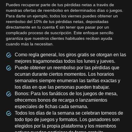
Puedes recuperar parte de tus pérdidas netas a través de
nuestras ofertas de reembolso en determinados días o juegos.
Para darte un ejemplo, todos los viernes puedes obtener un
reembolso del 10% de tus pérdidas netas, depositadas
directamente en tu cuenta € sin tener que pasar por un
complicado proceso de suscripción. Este enfoque sencillo
garantiza que nuestros clientes habituales reciban ayuda
cuando más la necesitan.
Como regla general, los giros gratis se otorgan en las
mejores tragamonedas todos los lunes y jueves.
Puede obtener un reembolso por las pérdidas que
ocurran durante ciertos momentos. Los horarios
semanales siempre enumeran las tarifas exactas y
los días en que las personas pueden trabajar.
Bonos: Para los fanáticos de los juegos de mesa,
ofrecemos bonos de recarga o lanzamientos
especiales de fichas cada semana.
Todos los días de la semana se celebran torneos de
todo tipo de juegos y formatos. Los ganadores son
elegidos por la propia plataforma y los miembros