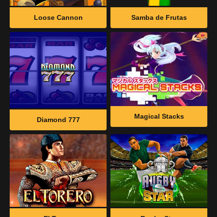
Loose Cannon
Eastern Dragon
Magical Stacks
Diamond 777