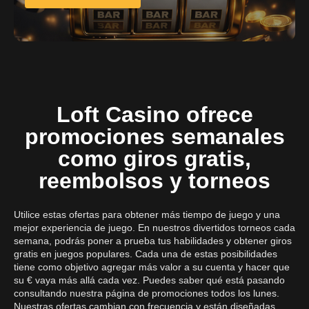
Loft Casino ofrece
promociones semanales
como giros gratis,
reembolsos y torneos
Utilice estas ofertas para obtener más tiempo de juego y una
mejor experiencia de juego. En nuestros divertidos torneos cada
semana, podrás poner a prueba tus habilidades y obtener giros
gratis en juegos populares. Cada una de estas posibilidades
tiene como objetivo agregar más valor a su cuenta y hacer que
su € vaya más allá cada vez. Puedes saber qué está pasando
consultando nuestra página de promociones todos los lunes.
Nuestras ofertas cambian con frecuencia y están diseñadas