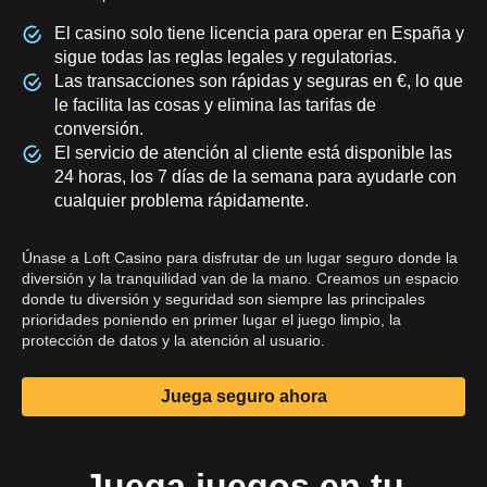
El casino solo tiene licencia para operar en España y
sigue todas las reglas legales y regulatorias.
Las transacciones son rápidas y seguras en €, lo que
le facilita las cosas y elimina las tarifas de
conversión.
El servicio de atención al cliente está disponible las
24 horas, los 7 días de la semana para ayudarle con
cualquier problema rápidamente.
Únase a Loft Casino para disfrutar de un lugar seguro donde la
diversión y la tranquilidad van de la mano. Creamos un espacio
donde tu diversión y seguridad son siempre las principales
prioridades poniendo en primer lugar el juego limpio, la
protección de datos y la atención al usuario.
Juega seguro ahora
Juega juegos en tu