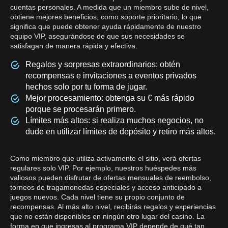
cuentas personales. A medida que un miembro sube de nivel,
obtiene mejores beneficios, como soporte prioritario, lo que
significa que puede obtener ayuda rápidamente de nuestro
equipo VIP, asegurándose de que sus necesidades se
satisfagan de manera rápida y efectiva.
Regalos y sorpresas extraordinarios: obtén
recompensas e invitaciones a eventos privados
hechos solo por tu forma de jugar.
Mejor procesamiento: obtenga su € más rápido
porque se procesarán primero.
Límites más altos: si realiza muchos negocios, no
dude en utilizar límites de depósito y retiro más altos.
Como miembro que utiliza activamente el sitio, verá ofertas
regulares solo VIP. Por ejemplo, nuestros huéspedes más
valiosos pueden disfrutar de ofertas mensuales de reembolso,
torneos de tragamonedas especiales y acceso anticipado a
juegos nuevos. Cada nivel tiene su propio conjunto de
recompensas. Al más alto nivel, recibirás regalos y experiencias
que no están disponibles en ningún otro lugar del casino. La
forma en que ingresas al programa VIP depende de qué tan