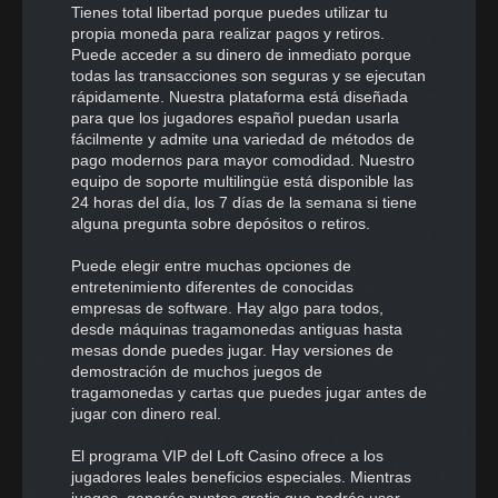
Tienes total libertad porque puedes utilizar tu
propia moneda para realizar pagos y retiros.
Puede acceder a su dinero de inmediato porque
todas las transacciones son seguras y se ejecutan
rápidamente. Nuestra plataforma está diseñada
para que los jugadores español puedan usarla
fácilmente y admite una variedad de métodos de
pago modernos para mayor comodidad. Nuestro
equipo de soporte multilingüe está disponible las
24 horas del día, los 7 días de la semana si tiene
alguna pregunta sobre depósitos o retiros.
Puede elegir entre muchas opciones de
entretenimiento diferentes de conocidas
empresas de software. Hay algo para todos,
desde máquinas tragamonedas antiguas hasta
mesas donde puedes jugar. Hay versiones de
demostración de muchos juegos de
tragamonedas y cartas que puedes jugar antes de
jugar con dinero real.
El programa VIP del Loft Casino ofrece a los
jugadores leales beneficios especiales. Mientras
juegas, ganarás puntos gratis que podrás usar