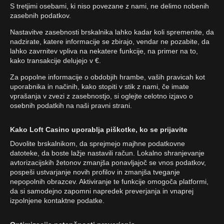
S tretjimi osebami, ki niso povezane z nami, ne delimo nobenih
zasebnih podatkov.
Nastavitve zasebnosti brskalnika lahko kadar koli spremenite, da
nadzirate, katere informacije se zbirajo, vendar ne pozabite, da
lahko zavrnitev vpliva na nekatere funkcije, na primer na to,
kako transakcije delujejo v €.
Za popolne informacije o obdobjih hrambe, vaših pravicah kot
uporabnika in načinih, kako stopiti v stik z nami, če imate
vprašanja v zvezi z zasebnostjo, si oglejte celotno izjavo o
osebnih podatkih na naši pravni strani.
Kako Loft Casino uporablja piškotke, ko se prijavite
Dovolite brskalnikom, da sprejmejo majhne podatkovne
datoteke, da boste lažje nastavili račun. Lokalno shranjevanje
avtorizacijskih žetonov zmanjša ponavljajoč se vnos podatkov,
pospeši ustvarjanje novih profilov in zmanjša tveganje
nepopolnih obrazcev. Aktiviranje te funkcije omogoča platformi,
da si samodejno zapomni napredek preverjanja in vnaprej
izpolnjene kontaktne podatke.