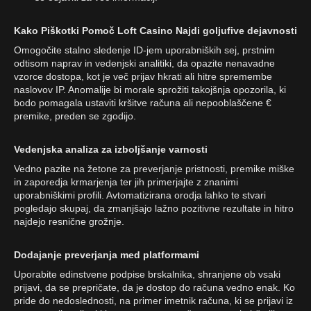
Kako Piškotki Pomoč Loft Casino Najdi goljufive dejavnosti
Omogočite stalno sledenje ID-jem uporabniških sej, prstnim
odtisom naprav in vedenjski analitiki, da opazite nenavadne
vzorce dostopa, kot je več prijav hkrati ali hitre spremembe
naslovov IP. Anomalije bi morale sprožiti takojšnja opozorila, ki
bodo pomagala ustaviti kršitve računa ali nepooblaščene €
premike, preden se zgodijo.
Vedenjska analiza za izboljšanje varnosti
Vedno pazite na žetone za preverjanje pristnosti, premike miške
in zaporedja krmarjenja ter jih primerjajte z znanimi
uporabniškimi profili. Avtomatizirana orodja lahko te stvari
pogledajo skupaj, da zmanjšajo lažno pozitivne rezultate in hitro
najdejo resnične grožnje.
Dodajanje preverjanja med platformami
Uporabite edinstvene podpise brskalnika, shranjene ob vsaki
prijavi, da se prepričate, da je dostop do računa vedno enak. Ko
pride do nedoslednosti, na primer imetnik računa, ki se prijavi iz