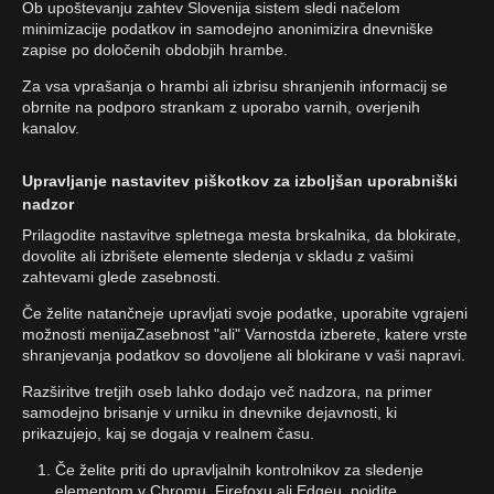
Ob upoštevanju zahtev Slovenija sistem sledi načelom
minimizacije podatkov in samodejno anonimizira dnevniške
zapise po določenih obdobjih hrambe.
Za vsa vprašanja o hrambi ali izbrisu shranjenih informacij se
obrnite na podporo strankam z uporabo varnih, overjenih
kanalov.
Upravljanje nastavitev piškotkov za izboljšan uporabniški
nadzor
Prilagodite nastavitve spletnega mesta brskalnika, da blokirate,
dovolite ali izbrišete elemente sledenja v skladu z vašimi
zahtevami glede zasebnosti.
Če želite natančneje upravljati svoje podatke, uporabite vgrajeni
možnosti menijaZasebnost "ali" Varnostda izberete, katere vrste
shranjevanja podatkov so dovoljene ali blokirane v vaši napravi.
Razširitve tretjih oseb lahko dodajo več nadzora, na primer
samodejno brisanje v urniku in dnevnike dejavnosti, ki
prikazujejo, kaj se dogaja v realnem času.
Če želite priti do upravljalnih kontrolnikov za sledenje
elementom v Chromu, Firefoxu ali Edgeu, pojdite