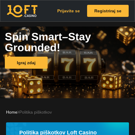
Prijavite se
Registriraj se
Spin Smart–Stay
Grounded!
Igraj zdaj
Home
Politika piškotkov
Politika piškotkov Loft Casino