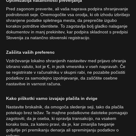
Optimizacija natančnosti preverjanja
Pred zagonom preverite, ali vaša naprava podpira shranjevanje
podrobnosti seje. Onemogočite vsa orodja, ki ob izhodu izbrišejo
shranjene podatke spletnega mesta, da preprečite izgubo
korakov potrditve identitete. To zagotavlja bolj gladko nalaganje
dokumentov in manj prekinitev, kar podpira skladnost s predpisi
Slovenija za natančno slovenski registracijo.
Zaščita vaših preferenc
Vzdrževanje lokalno shranjenih nastavitev med prijavo ohranja
izbrano valuto, kot je €, in jezik vmesnika v vseh napravah. Če
se registrirate v računalniku v skupni rabi, ne pozabite počistiti
podatkov za samodejno izpolnjevanje, da zaščitite osebne
nastavitve in varnost računa.
Kako piškotki varno izvajajo plačila in dvige
Nastavite brskalnik, da omogoča sledenje seji, tako da plačila
potekajo brez težav. Te majhne podatkovne datoteke pomagajo
zagotoviti, da je oseba, ki opravlja transakcijo, na vsakem
koraku tista, za katero pravi, da je, kar zmanjša tveganje
goljufije pri premikanju denarja ali spreminjanju podatkov o
računu.