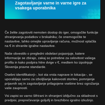
Zagotavljanje varne in varne igre za
vsakega uporabnika
Če želite zagotoviti nemoten dostop do iger, omogočite funkcije
shranjevanja podatkov v brskalniku; če onemogočite te
nastavitve, lahko omejite upravljanje računa, možnost vplačila
na € in shranite igralne nastavitve.
Naše obvestilo o pregledni obdelavi pojasnjuje, katere
informacije se zbirajo, zakaj so potrebne za celovitost vašega
profila in kako podpira hitre dvige v €, medtem ko izpolnjuje
Slovenija pravne standarde.
Osebni identifikatorji–, kot sta vrsta naprave in lokacija–, se
uporabljajo samo za izboljšanje kakovosti storitev, pomnjenje
prijavnih sej in zagotavljanje prilagojene vsebine brez ogrožanja
vaše zaupnosti.
Vsi zapisi so varno šifrirani in shranjeni izključno za skladnost s
predpisi, preprečevanje goljufij in brezhibno igralno izkušnjo.