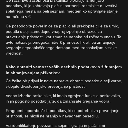
Če razširitve zasebnosti brskalnika blokirajo izmenjavo
podatkov, ki jo zahtevajo plačilni partnerji, razmislite o uvrstitvi
spletnega mesta na beli seznam, medtem ko upravljate stanje
na računu v €.
Če posodobite poverilnice za plačilo ali preklopite cilje za umik,
podatki o seji samodejno vnaprej izpolnijo obrazce za
preverjanje pristnosti, kar zmanjša napake pri ročnem vnosu. Ta
avtomatizacija omogoča hitre € prenose, hkrati pa zmanjšuje
tveganje nepooblaščenega dostopa med transakcijami visoke
vrednosti.
Kako ohraniti varnost vaših osebnih podatkov s šifriranjem
in shranjevanjem piškotkov
Če želite ob prijavi iz nove naprave ohraniti podatke o seji varne,
vklopite dvostopenjsko preverjanje pristnosti.
Vedno izberite brskalnike, ki imajo vgrajene funkcije peskovnika,
in jih pogosto posodabljajte, da zmanjšate tveganje vdora.
Fragmenti uporabniških podatkov, ki so potrebni za preverjanje
pristnosti, se nikoli ne hranijo v navadnem besedilu.
Vsi identifikatorji, povezani s sejami igranja in plačilnimi