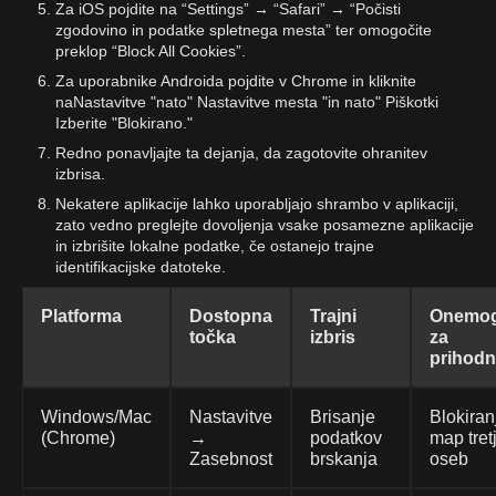
Za iOS pojdite na “Settings” → “Safari” → “Počisti
zgodovino in podatke spletnega mesta” ter omogočite
preklop “Block All Cookies”.
Za uporabnike Androida pojdite v Chrome in kliknite
naNastavitve "nato" Nastavitve mesta "in nato" Piškotki
Izberite "Blokirano."
Redno ponavljajte ta dejanja, da zagotovite ohranitev
izbrisa.
Nekatere aplikacije lahko uporabljajo shrambo v aplikaciji,
zato vedno preglejte dovoljenja vsake posamezne aplikacije
in izbrišite lokalne podatke, če ostanejo trajne
identifikacijske datoteke.
Platforma
Dostopna
Trajni
Onemog
točka
izbris
za
prihodn
Windows/Mac
Nastavitve
Brisanje
Blokiran
(Chrome)
→
podatkov
map tret
Zasebnost
brskanja
oseb