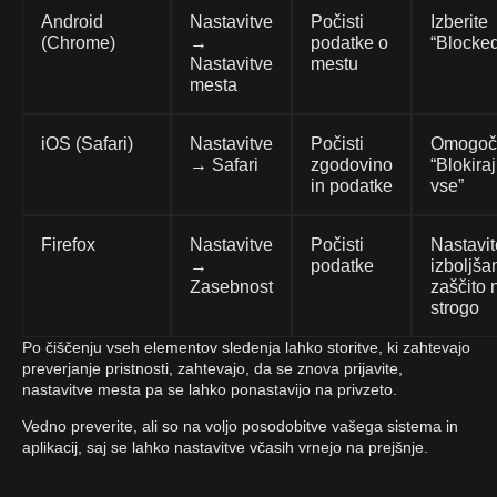
Android
Nastavitve
Počisti
Izberite
(Chrome)
→
podatke o
“Blocke
Nastavitve
mestu
mesta
iOS (Safari)
Nastavitve
Počisti
Omogoč
→ Safari
zgodovino
“Blokiraj
in podatke
vse”
Firefox
Nastavitve
Počisti
Nastavit
→
podatke
izboljša
Zasebnost
zaščito 
strogo
Po čiščenju vseh elementov sledenja lahko storitve, ki zahtevajo
preverjanje pristnosti, zahtevajo, da se znova prijavite,
nastavitve mesta pa se lahko ponastavijo na privzeto.
Vedno preverite, ali so na voljo posodobitve vašega sistema in
aplikacij, saj se lahko nastavitve včasih vrnejo na prejšnje.