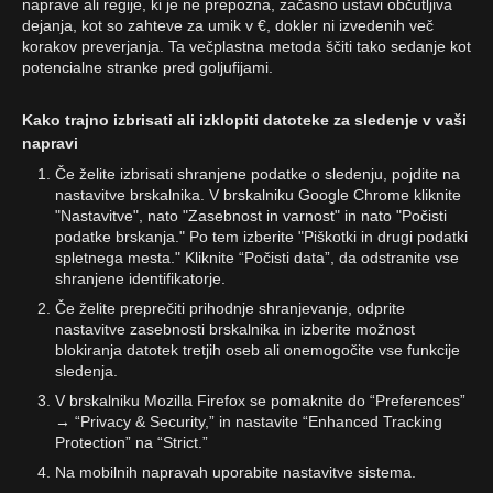
naprave ali regije, ki je ne prepozna, začasno ustavi občutljiva
dejanja, kot so zahteve za umik v €, dokler ni izvedenih več
korakov preverjanja. Ta večplastna metoda ščiti tako sedanje kot
potencialne stranke pred goljufijami.
Kako trajno izbrisati ali izklopiti datoteke za sledenje v vaši
napravi
Če želite izbrisati shranjene podatke o sledenju, pojdite na
nastavitve brskalnika. V brskalniku Google Chrome kliknite
"Nastavitve", nato "Zasebnost in varnost" in nato "Počisti
podatke brskanja." Po tem izberite "Piškotki in drugi podatki
spletnega mesta." Kliknite “Počisti data”, da odstranite vse
shranjene identifikatorje.
Če želite preprečiti prihodnje shranjevanje, odprite
nastavitve zasebnosti brskalnika in izberite možnost
blokiranja datotek tretjih oseb ali onemogočite vse funkcije
sledenja.
V brskalniku Mozilla Firefox se pomaknite do “Preferences”
→ “Privacy & Security,” in nastavite “Enhanced Tracking
Protection” na “Strict.”
Na mobilnih napravah uporabite nastavitve sistema.