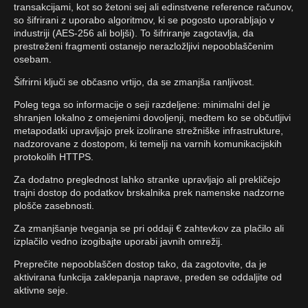
transakcijami, kot so žetoni sej ali edinstvene reference računov,
so šifrirani z uporabo algoritmov, ki se pogosto uporabljajo v
industriji (AES-256 ali boljši). To šifriranje zagotavlja, da
prestreženi fragmenti ostanejo nerazložljivi nepooblaščenim
osebam.
Šifrirni ključi se občasno vrtijo, da se zmanjša ranljivost.
Poleg tega so informacije o seji razdeljene: minimalni del je
shranjen lokalno z omejenimi dovoljenji, medtem ko se občutljivi
metapodatki upravljajo prek izolirane strežniške infrastrukture,
nadzorovane z dostopom, ki temelji na varnih komunikacijskih
protokolih HTTPS.
Za dodatno preglednost lahko stranke upravljajo ali prekličejo
trajni dostop do podatkov brskalnika prek namenske nadzorne
plošče zasebnosti.
Za zmanjšanje tveganja se pri oddaji € zahtevkov za plačilo ali
izplačilo vedno izogibajte uporabi javnih omrežij.
Preprečite nepooblaščen dostop tako, da zagotovite, da je
aktivirana funkcija zaklepanja naprave, preden se oddaljite od
aktivne seje.