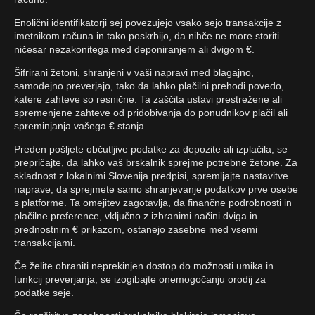
Enolični identifikatorji sej povezujejo vsako sejo transakcije z
imetnikom računa in tako poskrbijo, da nihče ne more storiti
ničesar nezakonitega med deponiranjem ali dvigom €.
Šifrirani žetoni, shranjeni v vaši napravi med blagajno,
samodejno preverjajo, tako da lahko plačilni prehodi povedo,
katere zahteve so resnične. Ta zaščita ustavi prestrežene ali
spremenjene zahteve od pridobivanja do ponudnikov plačil ali
spreminjanja vašega € stanja.
Preden pošljete občutljive podatke za depozite ali izplačila, se
prepričajte, da lahko vaš brskalnik sprejme potrebne žetone. Za
skladnost z lokalnimi Slovenija predpisi, spremljajte nastavitve
naprave, da sprejmete samo shranjevanje podatkov prve osebe
s platforme. Ta omejitev zagotavlja, da finančne podrobnosti in
plačilne preference, vključno z izbranimi načini dviga in
prednostnim € prikazom, ostanejo zasebne med vsemi
transakcijami.
Če želite ohraniti neprekinjen dostop do možnosti umika in
funkcij preverjanja, se izogibajte onemogočanju orodij za
podatke seje.