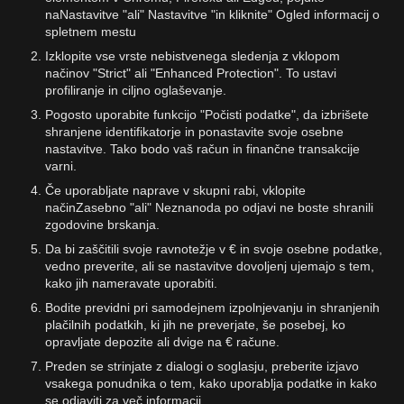
naNastavitve "ali" Nastavitve "in kliknite" Ogled informacij o
spletnem mestu
Izklopite vse vrste nebistvenega sledenja z vklopom
načinov "Strict" ali "Enhanced Protection". To ustavi
profiliranje in ciljno oglaševanje.
Pogosto uporabite funkcijo "Počisti podatke", da izbrišete
shranjene identifikatorje in ponastavite svoje osebne
nastavitve. Tako bodo vaš račun in finančne transakcije
varni.
Če uporabljate naprave v skupni rabi, vklopite
načinZasebno "ali" Neznanoda po odjavi ne boste shranili
zgodovine brskanja.
Da bi zaščitili svoje ravnotežje v € in svoje osebne podatke,
vedno preverite, ali se nastavitve dovoljenj ujemajo s tem,
kako jih nameravate uporabiti.
Bodite previdni pri samodejnem izpolnjevanju in shranjenih
plačilnih podatkih, ki jih ne preverjate, še posebej, ko
opravljate depozite ali dvige na € račune.
Preden se strinjate z dialogi o soglasju, preberite izjavo
vsakega ponudnika o tem, kako uporablja podatke in kako
se odjaviti za več informacij.