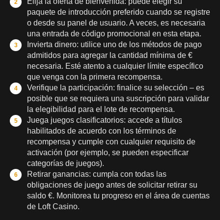
Elija la oferta de bienvenida: puede elegir su
paquete de introducción preferido cuando se registre
o desde su panel de usuario. A veces, es necesaria
una entrada de código promocional en esta etapa.
Invierta dinero: utilice uno de los métodos de pago
admitidos para agregar la cantidad mínima de €
necesaria. Esté atento a cualquier límite específico
que venga con la primera recompensa.
Verifique la participación: finalice su selección – es
posible que se requiera una suscripción para validar
la elegibilidad para el lote de recompensa.
Juega juegos clasificatorios: accede a títulos
habilitados de acuerdo con los términos de
recompensa y cumple con cualquier requisito de
activación (por ejemplo, se pueden especificar
categorías de juegos).
Retirar ganancias: cumpla con todas las
obligaciones de juego antes de solicitar retirar su
saldo €. Monitorea tu progreso en el área de cuentas
de Loft Casino.