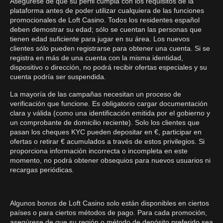
Asegúrese de que su perfil cumpla con los requisitos de la
plataforma antes de poder utilizar cualquiera de las funciones
promocionales de Loft Casino. Todos los residentes español
deben demostrar su edad; sólo se cuentan las personas que
tienen edad suficiente para jugar en su área. Los nuevos
clientes sólo pueden registrarse para obtener una cuenta. Si se
registra en más de una cuenta con la misma identidad,
dispositivo o dirección, no podrá recibir ofertas especiales y su
cuenta podría ser suspendida.
La mayoría de las campañas necesitan un proceso de
verificación que funcione. Es obligatorio cargar documentación
clara y válida (como una identificación emitida por el gobierno y
un comprobante de domicilio reciente). Solo los clientes que
pasan los cheques KYC pueden depositar en €, participar en
ofertas o retirar € acumulados a través de estos privilegios. Si
proporciona información incorrecta o incompleta en este
momento, no podrá obtener obsequios para nuevos usuarios ni
recargas periódicas.
Algunos bonos de Loft Casino solo están disponibles en ciertos
países o para ciertos métodos de pago. Para cada promoción,
asegúrese de que su región o método de depósito preferido sea