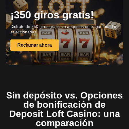
¡350 giros gratis!
Disfrute de 350 giros gratis sin apuestas en tragamonedas
seleccionadas.
Reclamar ahora
Sin depósito vs. Opciones
de bonificación de
Deposit Loft Casino: una
comparación