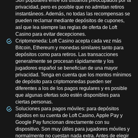
Son populares entre los usuarios preocupados por la
privacidad, pero es posible que no admitan retiros
instantáneos. Además, no todas las recompensas se
pueden reclamar mediante depósitos de cupones,
así que lea siempre las reglas de oferta de Loft
Casino para evitar decepciones.
Criptomoneda: Loft Casino acepta cada vez más
Bitcoin, Ethereum y monedas similares tanto para
depósitos como para retiros. Las transacciones
generalmente se procesan rápidamente y los
jugadores español se benefician de una mayor
privacidad. Tenga en cuenta que los montos mínimos
de depósito para criptomonedas pueden ser
diferentes a los de los pagos regulares y es posible
que algunas ofertas solo estén disponibles para
ciertas personas.
Soluciones para pagos móviles: para depósitos
rápidos en su cuenta de Loft Casino, Apple Pay y
Google Pay funcionan directamente con su
dispositivo. Son muy útiles para jugadores móviles y
normalmente no cuestan nada extra. Antes de elegir