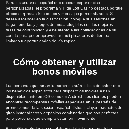
Para los usuarios español que desean experiencias
personalizadas, el programa VIP de Loft Casino destaca porque
ofrece sorpresas frecuentes y mensajes personalizados. Si
desea ascender en la clasificación, coloque sus sesiones en
tragamonedas y juegos de mesa elegibles con las mejores
tasas de contribución y esté atento a las notificaciones de su
cuenta para poder aprovechar multiplicadores de tiempo
limitado u oportunidades de vía rápida.
Cómo obtener y utilizar
bonos móviles
Las personas que aman la marca estarán felices de saber que
los beneficios específicos para dispositivos móviles están
disponibles tanto en iOS como en Android. Los clientes pueden
encontrar recompensas móviles especiales en la pestaña de
promociones de la sección español. Estos incluyen paquetes de
giros instantáneos y depósitos combinados que son perfectos
para personas que siempre están en movimiento.
Para utilizar ofertas en su teléfono o tableta, primero debe