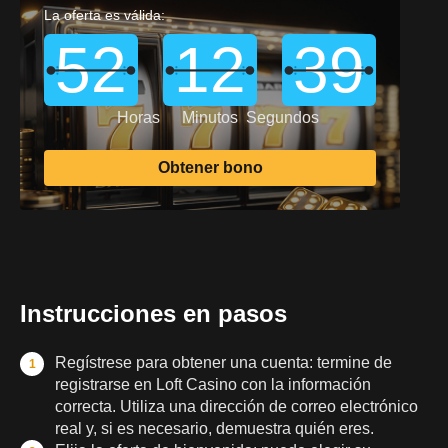
La oferta es válida:
52
12
37
Horas
Minutos
Segundos
Obtener bono
Instrucciones en pasos
Regístrese para obtener una cuenta: termine de
registrarse en Loft Casino con la información
correcta. Utiliza una dirección de correo electrónico
real y, si es necesario, demuestra quién eres.