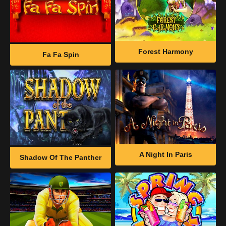
Guía de soporte para jugadores de Loft Casino en caso
de problemas con los bonos
Canales de ayuda directa
Forest Harmony
Cómo abordar de forma rápida y eficaz los problemas
Fa Fa Spin
relacionados con las ofertas
Preguntas frecuentes
A Night In Paris
Shadow Of The Panther