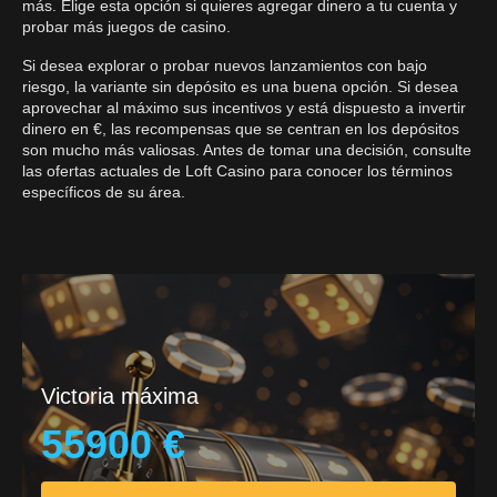
más. Elige esta opción si quieres agregar dinero a tu cuenta y
probar más juegos de casino.
Si desea explorar o probar nuevos lanzamientos con bajo
riesgo, la variante sin depósito es una buena opción. Si desea
aprovechar al máximo sus incentivos y está dispuesto a invertir
dinero en €, las recompensas que se centran en los depósitos
son mucho más valiosas. Antes de tomar una decisión, consulte
las ofertas actuales de Loft Casino para conocer los términos
específicos de su área.
Victoria máxima
55900 €