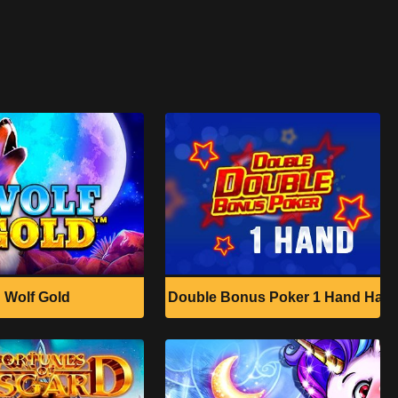
Wolf Gold
Double Double Bonus Poker 1 Hand Hab