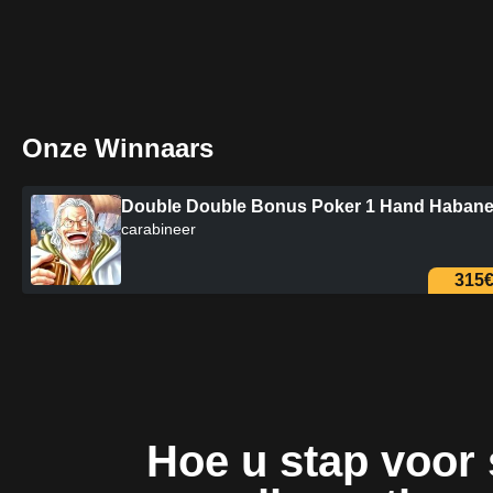
Onze Winnaars
Double Double Bonus Poker 1 Hand Habane
carabineer
315
Hoe u stap voor 