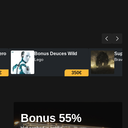
ero
Bonus Deuces Wild
Super
Lego
BraveL
€
350€
Bonus 55%