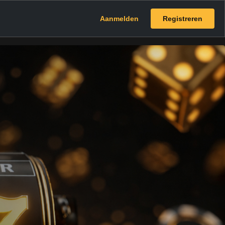
Aanmelden
Registreren