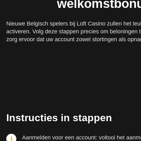
welkomstbonu
Nieuwe Belgisch spelers bij Loft Casino zullen het l
activeren. Volg deze stappen precies om beloningen t
zorg ervoor dat uw account zowel stortingen als opn
Instructies in stappen
Aanmelden voor een account: voltooi het aanmel