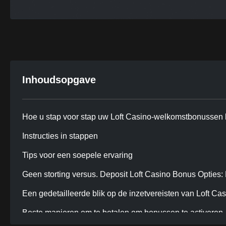
Inhoudsopgave
Hoe u stap voor stap uw Loft Casino-welkomstbonussen k
Instructies in stappen
Tips voor een soepele ervaring
Geen storting versus. Deposit Loft Casino Bonus Opties: 
Een gedetailleerde blik op de inzetvereisten van Loft Ca
Beste manieren om te betalen om bonussen te activeren