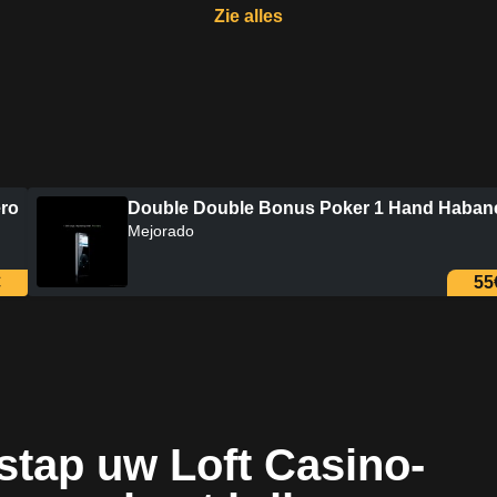
Zie alles
ro
Double Double Bonus Poker 1 Hand Haban
Mejorado
€
55
stap uw Loft Casino-