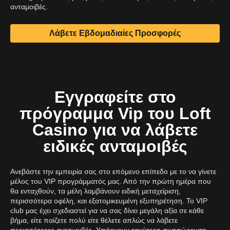
ανταμοιβές.
Λάβετε Εβδομαδιαίες Προσφορές
Εγγραφείτε στο
πρόγραμμα Vip του Loft
Casino για να λάβετε
ειδικές ανταμοιβές
Ανεβάστε την εμπειρία σας στο επόμενο επίπεδο με το να γίνετε
μέλος του VIP προγράμματός μας. Από την πρώτη ημέρα που
θα ενταχθούν, τα μέλη λαμβάνουν ειδική μεταχείριση,
περισσότερα οφέλη, και εξατομικευμένη εξυπηρέτηση. Το VIP
club μας έχει σχεδιαστεί για να σας δίνει μεγάλη αξία σε κάθε
βήμα, είτε παίζετε πολύ είτε θέλετε απλώς να λάβετε