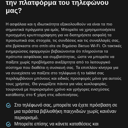
την πλατφόρμα του τηλεφώνου
μας?
Η ασφάλεια και η ιδιωτικότητα εξακολουθούν να είναι τα πιο
σημαντικά πράγματα για εμάς. Μπορείτε να χρησιμοποιήσετε
προηγμένη κρυπτογράφηση για να διατηρήσετε ασφαλή τα
προσωπικά σας στοιχεία, τις συνδέσεις και τις συναλλαγές σας,
είτε βρίσκεστε στο σπίτι είτε σε δημόσιο δίκτυο Wi-Fi. Οι τακτικές
ενημερώσεις εφαρμογών βεβαιώνονται ότι πληρούνται τα
πρότυπα ασφάλειας και συμβατότητας, ώστε να μπορείτε να
παίξετε χωρίς προβλήματα ανεξάρτητα από το λειτουργικό
σύστημα που διαθέτει η συσκευή σας. Τα επιπλέον κίνητρα για
να συνεχίσετε να παίζετε στο τηλέφωνο ή το tablet σας
περιλαμβάνουν μπόνους και ειδικές προσφορές μόνο για αυτούς
τους χρήστες. Θα γνωρίζετε πάντα για νέες κυκλοφορίες,
τουρνουά με περιορισμένο χρόνο και γρήγορες ενισχύσεις
κατάθεσης στο € χάρη στις ειδοποιήσεις.
Στο τηλέφωνό σας, μπορείτε να έχετε πρόσβαση σε
μια τεράστια βιβλιοθήκη παιχνιδιών χωρίς κανέναν
περιορισμό.
Μπορείτε επίσης να κάνετε καταθέσεις και