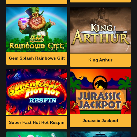
Οι παίκτες στο Ελλάδα κερδίζουν Big At Loft Casino
Συμβουλές για το πώς να ξεκινήσετε και να κερδίσετε
Συμβουλές για γρήγορη κατάθεση χρημάτων στο Loft
Casino
Διαδικασία για την πραγματοποίηση κατάθεσης βήμα
προς βήμα
Gem Splash Rainbows Gift
King Arthur
Jurassic Jackpot
Super Fast Hot Hot Respin