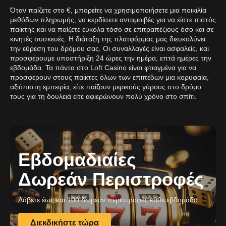
Όταν παίζετε στο €, μπορείτε να χρησιμοποιήσετε μια ποικιλία
μεθόδων πληρωμής, να κερδίσετε ανταμοιβές για να είστε πιστός
παίκτης και να παίζετε εύκολα τόσο σε επιτραπέζιους όσο και σε
κινητές συσκευές. Η διάταξη της πλατφόρμας μας διευκολύνει
την εύρεση του δρόμου σας. Οι συναλλαγές είναι ασφαλείς, και
προσφέρουμε υποστήριξη 24 ώρες την ημέρα, επτά ημέρες την
εβδομάδα. Τα πάντα στο Loft Casino είναι φτιαγμένα για να
προσφέρουν στους παίκτες όλων των επιπέδων μια κορυφαία,
αξιόπιστη εμπειρία, είτε παίζουν μερικούς γύρους στο δρόμο
τους για τη δουλειά είτε αφιερώνουν πολύ χρόνο στο σπίτι.
Εβδομαδιαίες
Δωρεάν Περιστροφές
Λάβετε έως και 100 δωρεάν περιστροφές κάθε εβδομάδα
Διεκδικήστε τώρα