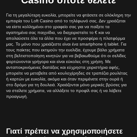
Casino όποτε θέλετε
Για τη μεγαλύτερη ευκολία, μπορείτε να φτάσετε σε ολόκληρη την
εμπειρία του Loft Casino από το τηλέφωνό σας. Δεν χρειάζεται
να είστε κολλημένοι στο γραφείο σας για να παίξετε τα
αγαπημένα σας παιχνίδια, να διαχειριστείτε το € και να
απολαύσετε όλα τα άλλα που έχει να προσφέρει η πλατφόρμα
μας. Το μόνο που χρειάζεστε είναι ένα smartphone ή tablet. Για
τους παίκτες που εκτιμούν την ευελιξία, έχουμε βάλει χρήματα
στη βελτιστοποίηση κινητών για να βεβαιωθούμε ότι οι σελίδες
φορτώνονται γρήγορα και είναι εύκολες στη χρήση. Με
ανταποκρινόμενες διατάξεις και εύχρηστα χειριστήρια αφής,
μπορείτε να μεταβείτε από κουλοχέρηδες σε τραπέζια ρουλέτας
ή καρτών με ευκολία, ακόμα και όταν περιμένετε στην ουρά ή
στο δρόμο για τη δουλειά. Χρειάζονται μόνο μερικές βρύσες για
να στείλετε χρήματα, να αλλάξετε το προφίλ σας ή να λάβετε
προαγωγή.
Γιατί πρέπει να χρησιμοποιήσετε