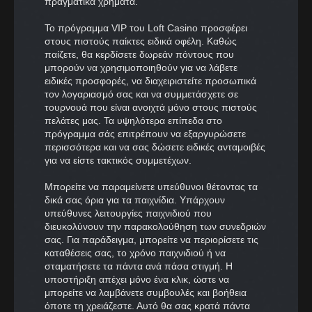
πραγματικά χρήματα.
Το πρόγραμμα VIP του Loft Casino προσφέρει
στους πιστούς παίκτες ειδικά οφέλη. Καθώς
παίζετε, θα κερδίσετε δωρεάν πόντους που
μπορούν να χρησιμοποιηθούν για να λάβετε
ειδικές προσφορές, να διαχειριστείτε προσωπικά
τον λογαριασμό σας και να συμμετάσχετε σε
τουρνουά που είναι ανοιχτά μόνο στους πιστούς
πελάτες μας. Τα υψηλότερα επίπεδα στο
πρόγραμμα σάς επιτρέπουν να εξαργυρώσετε
περισσότερα και να σας δώσετε ειδικές ανταμοιβές
για να είστε τακτικός συμμετέχων.
Μπορείτε να παραμείνετε υπεύθυνοι θέτοντας τα
δικά σας όρια για τα παιχνίδια. Υπάρχουν
υπεύθυνες λειτουργίες παιχνιδιού που
διευκολύνουν την παρακολούθηση των συνεδριών
σας. Για παράδειγμα, μπορείτε να περιορίσετε τις
καταθέσεις σας, το χρόνο παιχνιδιού ή να
σταματήσετε τα πάντα ανά πάσα στιγμή. Η
υποστήριξη απέχει μόνο ένα κλικ, ώστε να
μπορείτε να λαμβάνετε συμβουλές και βοήθεια
όποτε τη χρειάζεστε. Αυτό θα σας κρατά πάντα