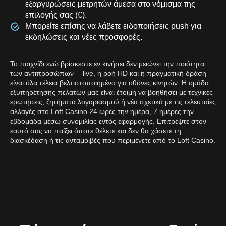
εξαργυρώσεις μετρητών άμεσα στο νόμισμα της
επιλογής σας (€).
Μπορείτε επίσης να λάβετε ειδοποιήσεις push για
εκδηλώσεις και νέες προσφορές.
Το παιχνίδι ενώ βρίσκεστε εν κινήσει δεν μειώνει την ποιότητα
των αντιπροσώπων —live, η ροή HD και η πραγματική δράση
είναι όλα τέλεια βελτιστοποιημένα για οθόνες κινητών. Η ομάδα
εξυπηρέτησης πελατών μας είναι έτοιμη να βοηθήσει με τεχνικές
ερωτήσεις, ζητήματα λογαριασμού ή νέα σχετικά με τις τελευταίες
αλλαγές στο Loft Casino 24 ώρες την ημέρα, 7 ημέρες την
εβδομάδα μέσω συνομιλίας εντός εφαρμογής. Επιτρέψτε στον
εαυτό σας να παίξει όποτε θέλετε και δεν θα χάσετε τη
διασκέδαση ή τις ανταμοιβές που περιμένετε από το Loft Casino.