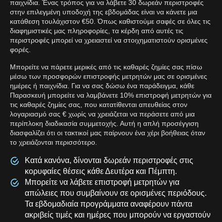
παιχνίδια. Ένας τρόπος για να λάβετε 30 δωρεάν περιστροφές
στην επιλεγμένη υποδοχή της εβδομάδας είναι να κάνετε μια
κατάθεση τουλάχιστον €50. Όπως καθιστούμε σαφές σε όλες τις
διαφημιστικές μας πληροφορίες, τα κέρδη από αυτές τις
περιστροφές μπορεί να χρειαστεί να στοιχηματιστούν ορισμένες
φορές.
Μπορείτε να πάρετε μερικές από τις καθαρές ζημίες σας πίσω
μέσω των προσφορών επιστροφής μετρητών μας σε ορισμένες
ημέρες ή παιχνίδια. Για να σας δώσω ένα παράδειγμα, κάθε
Παρασκευή μπορείτε να λαμβάνετε 10% επιστροφή μετρητών για
τις καθαρές ζημίες σας, που κατατίθενται απευθείας στον
λογαριασμό σας € χωρίς να χρειάζεται να περάσετε από μια
περίπλοκη διαδικασία συμμετοχής. Αυτή η απλή προσέγγιση
διασφαλίζει ότι οι τακτικοί μας παίρνουν ένα χέρι βοήθειας όταν
το χρειάζονται περισσότερο.
Κατά κανόνα, δίνονται δωρεάν περιστροφές στις
κορυφαίες θέσεις κάθε Δευτέρα και Πέμπτη.
Μπορείτε να λάβετε επιστροφή μετρητών για
απώλειες που συμβαίνουν σε ορισμένες περιόδους.
Τα εβδομαδιαία προγράμματα αναφέρουν πάντα
ακριβείς τιμές και ημέρες που μπορούν να εργαστούν