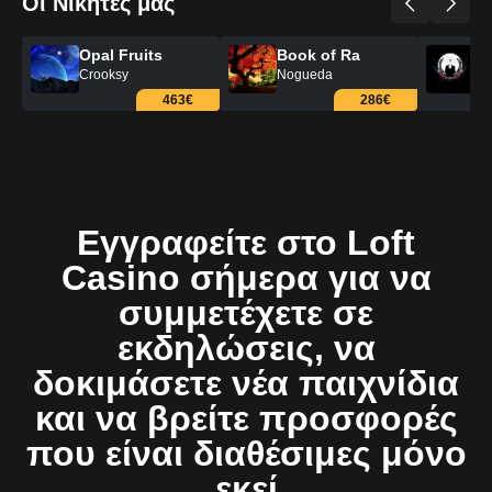
Οι Νικητές μας
Opal Fruits
Book of Ra
C
Crooksy
Nogueda
Ir
463€
286€
Εγγραφείτε στο Loft
Casino σήμερα για να
συμμετέχετε σε
εκδηλώσεις, να
δοκιμάσετε νέα παιχνίδια
και να βρείτε προσφορές
που είναι διαθέσιμες μόνο
εκεί