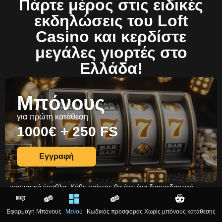
Πάρτε μέρος στις ειδικές
εκδηλώσεις του Loft
Casino και κερδίστε
μεγάλες γιορτές στο
Ελλάδα!
Χρησιμοποιήστε τις προσφορές μας με θέμα τις διακοπές. Πάρτε
Μπόνους
μέρος σε δύσκολα τουρνουά, βρείτε κρυμμένα αντικείμενα που
είναι διαθέσιμα μόνο κατά τη διάρκεια της γιορτής μας και
για πρώτη κατάθεση
κερδίστε υπέροχα € βραβεία. Κάθε συνεδρία είναι διαφορετική και
1000€ + 250 FS
συναρπαστική, με παιχνίδια μπόνους και παιχνίδια με θέμα τα
Χριστούγεννα που είναι διαθέσιμα μόνο σε ορισμένες περιόδους
του χρόνου. Θέλουμε να δείτε τα νεότερα τουρνουά μας με
Εγγραφή
κουλοχέρηδες, τα οποία είναι ιδανικά για την περίοδο των
διακοπών Ελλάδα. Φτάνοντας στην κορυφή του πίνακα
κατάταξης θα κερδίσετε καθημερινά μπόνους και μεγάλα
χρηματικά έπαθλα. Κάθε παίκτης θα έχει ένα διασκεδαστικό
χρόνο παίζοντας στο πάτωμα τυχερών παιχνιδιών μας, το οποίο
έχει τόσο τοπικά αγαπημένα όσο και διεθνή μπεστ σέλερ.
Εφαρμογή
Μπόνους
Μενού
Κωδικός προσφοράς
Χωρίς μπόνους κατάθεσης