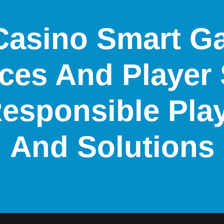
 Casino Smart G
ices And Player 
esponsible Pla
And Solutions