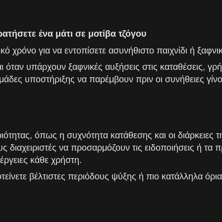
τήσετε ένα μάτι σε μοτίβα τζόγου
ό χρόνο για να εντοπίσετε ασυνήθιστο παιχνίδι ή ξαφνι
αι όταν υπάρχουν ξαφνικές αυξήσεις στις καταθέσεις, γ
μάδες υποστήριξης να παρέμβουν πριν οι συνήθειες γίν
ιότητας, όπως η συχνότητα κατάθεσης και οι διάρκειες τ
ς διαχειριστές να προσαρμόζουν τις ειδοποιήσεις ή τα
έργειες κάθε χρήστη.
τείνετε βέλτιστες περιόδους ψύξης ή πιο κατάλληλα όρια