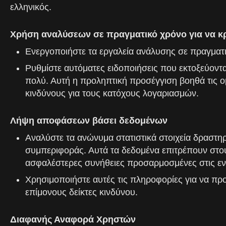
ελληνικός.
Χρήση αναλύσεων σε πραγματικό χρόνο για να κρα
Ενεργοποιήστε τα εργαλεία ανάλυσης σε πραγματικ
Ρυθμίστε αυτόματες ειδοποιήσεις που εκτοξεύοντ
πολύ. Αυτή η προληπτική προσέγγιση βοηθά τις ο
κινδύνους για τους κατόχους λογαριασμών.
Λήψη αποφάσεων βάσει δεδομένων
Αναλύστε τα ανώνυμα στατιστικά στοιχεία δραστηρ
συμπεριφοράς. Αυτά τα δεδομένα επιτρέπουν στου
ασφαλέστερες συνήθειες προσαρμοσμένες στις εν
Χρησιμοποιήστε αυτές τις πληροφορίες για να προ
επίμονους δείκτες κινδύνου.
Διαφανής Αναφορά Χρηστών