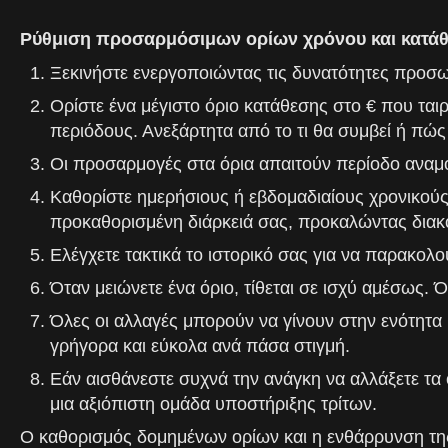
Ρύθμιση προσαρμόσιμων ορίων χρόνου και κατά
Ξεκινήστε ενεργοποιώντας τις δυνατότητες προσω
Ορίστε ένα μέγιστο όριο κατάθεσης στο € που ται
περιόδους. Ανεξάρτητα από το τι θα συμβεί ή πώς
Οι προσαρμογές στα όρια απαιτούν περίοδο αναμ
Καθορίστε ημερήσιους ή εβδομαδιαίους χρονικούς 
προκαθορισμένη διάρκειά σας, προκαλώντας δια
Ελέγχετε τακτικά το ιστορικό σας για να παρακολ
Όταν μειώνετε ένα όριο, τίθεται σε ισχύ αμέσως. Ό
Όλες οι αλλαγές μπορούν να γίνουν στην ενότητα
γρήγορα και εύκολα ανά πάσα στιγμή.
Εάν αισθάνεστε συχνά την ανάγκη να αλλάξετε τα ό
μια αξιόπιστη ομάδα υποστήριξης τρίτων.
Ο καθορισμός δομημένων ορίων και η ενθάρρυνση της 