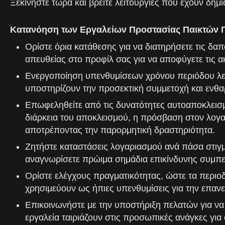
Ξεκινήστε τώρα και βρείτε λειτουργίες που έχουν δημ
Κατανόηση των Εργαλείων Προστασίας Παικτών Γι
Ορίστε όρια κατάθεσης για να διατηρήσετε τις δα
απευθείας στο προφίλ σας για να αποφύγετε τις 
Ενεργοποίηση υπενθυμίσεων χρόνου περιόδου λειτο
υποστηρίζουν την προσεκτική συμμετοχή και ενθα
Επωφεληθείτε από τις δυνατότητες αυτοαποκλεισμο
διάρκεια του αποκλεισμού, η πρόσβαση στον λο
αποτρέποντας την παρορμητική δραστηριότητα.
Ζητήστε καταστάσεις λογαριασμού ανά πάσα στιγμή
αναγνωρίσετε πρώιμα σημάδια επικίνδυνης συμπ
Ορίστε ελέγχους πραγματικότητας, ώστε τα περιο
χρησιμεύουν ως ήπιες υπενθυμίσεις για την επανε
Επικοινωνήστε με την υποστήριξη πελατών για να 
εργαλεία ταιριάζουν στις προσωπικές ανάγκες για