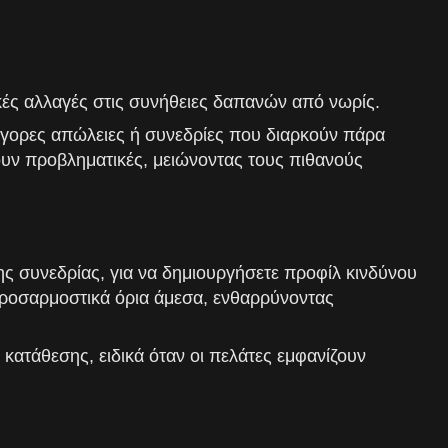
κές αλλαγές στις συνήθειες δαπανών από νωρίς.
ρήγορες απώλειες ή συνεδρίες που διαρκούν πάρα
ουν προβληματικές, μειώνοντας τους πιθανούς
ης συνεδρίας, για να δημιουργήσετε προφίλ κινδύνου
 προσαρμοστικά όρια άμεσα, ενθαρρύνοντας
 κατάθεσης, ειδικά όταν οι πελάτες εμφανίζουν