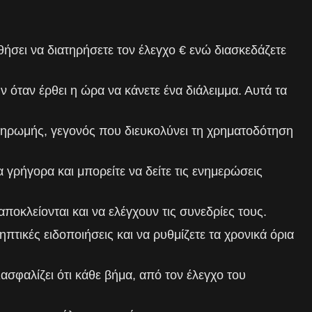
θήσει να διατηρήσετε τον έλεγχο € ενώ διασκεδάζετε
όταν έρθει η ώρα να κάνετε ένα διάλειμμα. Αυτά τα
ληρωμής, γεγονός που διευκολύνει τη χρηματοδότηση
γρήγορα και μπορείτε να δείτε τις ενημερώσεις
οκλείονται και να ελέγχουν τις συνεδρίες τους.
τικές ειδοποιήσεις και να ρυθμίζετε τα χρονικά όρια
σφαλίζει ότι κάθε βήμα, από τον έλεγχο του