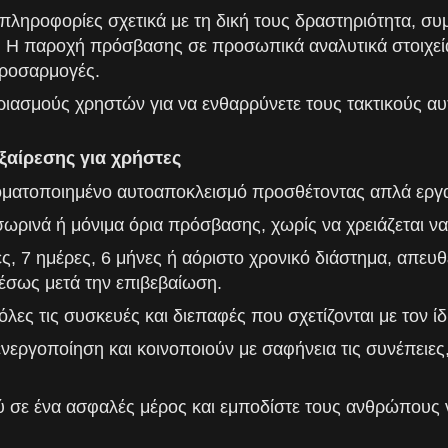
πληροφορίες σχετικά με τη δική τους δραστηριότητα, σ
 Η παροχή πρόσβασης σε προσωπικά αναλυτικά στοιχεία 
προσαρμογές.
ριασμούς χρηστών για να ενθαρρύνετε τους τακτικούς α
ξαίρεσης για χρήστες
τοματοποιημένο αυτοαποκλεισμό προσθέτοντας απλά εργ
ινά ή μόνιμα όρια πρόσβασης, χωρίς να χρειάζεται να
, 7 ημέρες, 6 μήνες ή αόριστο χρονικό διάστημα, απευθ
μέσως μετά την επιβεβαίωση.
ς τις συσκευές και διεπαφές που σχετίζονται με τον ίδ
νεργοποίηση και κοινοποιούν με σαφήνεια τις συνέπειε
σε ένα ασφαλές μέρος και εμποδίστε τους ανθρώπους 