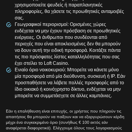
χρησιμοποιείτε ψευδείς ή παραπλανητικές
πληροφορίες, θα χάσετε τις προωθητικές ανταμοιβές
σας.
Γεωγραφικοί περιορισμοί: Ορισμένες χώρες
ενδέχεται να μην έχουν πρόσβαση σε προωθητικές
ενέργειες. Οι άνθρωποι που συνδέονται από
περιοχές που είναι αποκλεισμένες δεν θα μπορούν
να δουν αυτή την ειδική προσφορά. Κοιτάξτε πάντα
τις πιο πρόσφατες λίστες καταλληλότητας που σας
έχει στείλει το Loft Casino.
Ενιαίο όριο νοικοκυριού: Μπορείτε να κάνετε μόνο
μία προσφορά από μία διεύθυνση, συσκευή ή IP. Εάν
προσπαθήσετε να λάβετε πολλές προσφορές από το
ίδιο οικιακό ή κοινόχρηστο δίκτυο, ενδέχεται να μην
μπορείτε να συμμετάσχετε σε άλλες καμπάνιες.
Εάν η επαλήθευση είναι επιτυχής, οι χρήστες που πληρούν τις
απαιτήσεις θα μπορούν να παίξουν και να εξαργυρώσουν κέρδη
μέχρι ένα συγκεκριμένο όριο (συνήθως € 100 εκτός εάν
αναφέρεται διαφορετικά). Ελέγχουμε όλους τους λογαριασμούς