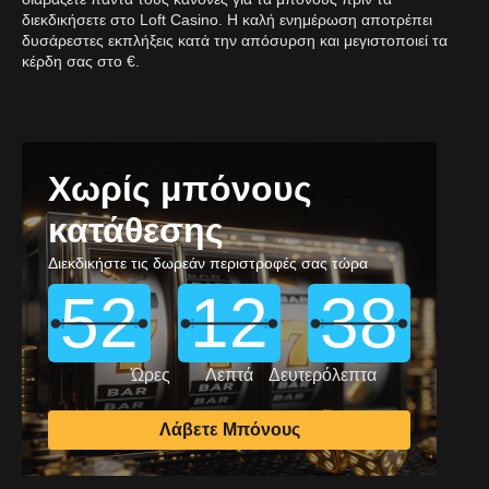
διαβάζετε πάντα τους κανόνες για τα μπόνους πριν τα
διεκδικήσετε στο Loft Casino. Η καλή ενημέρωση αποτρέπει
δυσάρεστες εκπλήξεις κατά την απόσυρση και μεγιστοποιεί τα
κέρδη σας στο €.
Χωρίς μπόνους
κατάθεσης
Διεκδικήστε τις δωρεάν περιστροφές σας τώρα
52
12
36
Ώρες
Λεπτά
Δευτερόλεπτα
Λάβετε Μπόνους