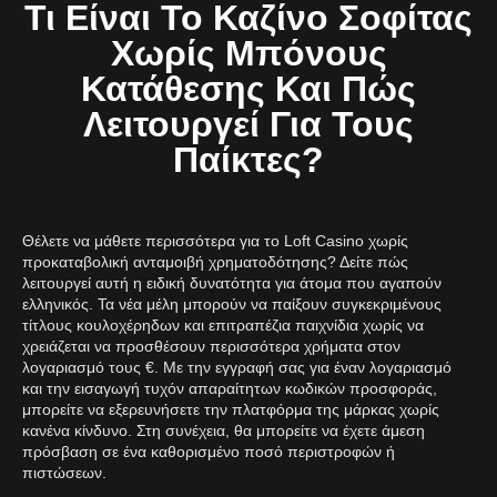
Τι Είναι Το Καζίνο Σοφίτας
Χωρίς Μπόνους
Κατάθεσης Και Πώς
Λειτουργεί Για Τους
Παίκτες?
Θέλετε να μάθετε περισσότερα για το Loft Casino χωρίς
προκαταβολική ανταμοιβή χρηματοδότησης? Δείτε πώς
λειτουργεί αυτή η ειδική δυνατότητα για άτομα που αγαπούν
ελληνικός. Τα νέα μέλη μπορούν να παίξουν συγκεκριμένους
τίτλους κουλοχέρηδων και επιτραπέζια παιχνίδια χωρίς να
χρειάζεται να προσθέσουν περισσότερα χρήματα στον
λογαριασμό τους €. Με την εγγραφή σας για έναν λογαριασμό
και την εισαγωγή τυχόν απαραίτητων κωδικών προσφοράς,
μπορείτε να εξερευνήσετε την πλατφόρμα της μάρκας χωρίς
κανένα κίνδυνο. Στη συνέχεια, θα μπορείτε να έχετε άμεση
πρόσβαση σε ένα καθορισμένο ποσό περιστροφών ή
πιστώσεων.