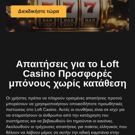
Διεκδικήστε τώρα
Απαιτήσεις για το Loft
Casino Προσφορές
μπόνους χωρίς κατάθεση
Οι χρήστες πρέπει να πληρούν ορισμένες απαιτήσεις προτού
μπορέσουν να χρησιμοποιήσουν οποιεσδήποτε προωθητικές
πιστώσεις στο Loft Casino. Αυτές οι συνθήκες είναι σε ισχύ για
να σταματήσουν οι άνθρωποι από την κατάχρηση του
συστήματος και να βεβαιωθούν ότι τηρούνται οι κανόνες.
Ακολουθούν οι τρέχουσες απαιτήσεις για παίκτες ελληνικός που
θέλουν να λάβουν μέρος σε αυτήν την ειδική καμπάνια στην