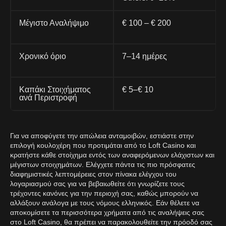
Others: 0–20%
Μέγιστο Αναλήψιμο
€ 100 – € 200
Χρονικό όριο
7–14 ημέρες
Καπάκι Στοιχήματος
€ 5–€ 10
ανά Περιστροφή
Για να αποφύγετε την απώλεια ανταμοιβών, εστιάστε στην
επιλογή κουλοχέρη που προτιμάται από το Loft Casino και
κρατήστε κάθε στοίχημα εντός των αναφερόμενων ελάχιστων και
μέγιστων στοιχημάτων. Ελέγχετε πάντα τις πιο πρόσφατες
διαφημιστικές λεπτομέρειες στον πίνακα ελέγχου του
λογαριασμού σας για να βεβαιωθείτε ότι γνωρίζετε τους
τρέχοντες κανόνες για την περιοχή σας, καθώς μπορούν να
αλλάξουν ανάλογα με τους νόμους ελληνικός. Εάν θέλετε να
αποκομίσετε τα περισσότερα χρήματα από τις αναλήψεις σας
στο Loft Casino, θα πρέπει να παρακολουθείτε την πρόοδό σας