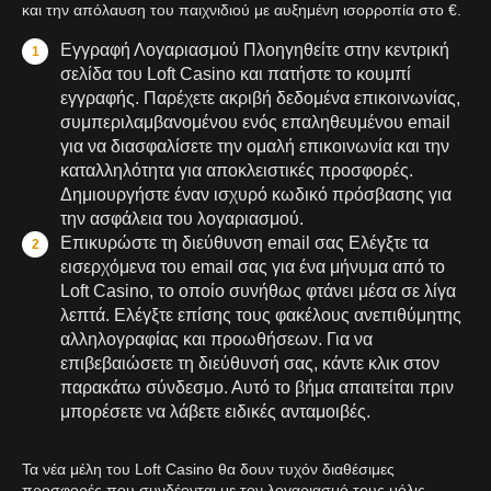
και την απόλαυση του παιχνιδιού με αυξημένη ισορροπία στο €.
Εγγραφή Λογαριασμού Πλοηγηθείτε στην κεντρική
σελίδα του Loft Casino και πατήστε το κουμπί
εγγραφής. Παρέχετε ακριβή δεδομένα επικοινωνίας,
συμπεριλαμβανομένου ενός επαληθευμένου email
για να διασφαλίσετε την ομαλή επικοινωνία και την
καταλληλότητα για αποκλειστικές προσφορές.
Δημιουργήστε έναν ισχυρό κωδικό πρόσβασης για
την ασφάλεια του λογαριασμού.
Επικυρώστε τη διεύθυνση email σας Ελέγξτε τα
εισερχόμενα του email σας για ένα μήνυμα από το
Loft Casino, το οποίο συνήθως φτάνει μέσα σε λίγα
λεπτά. Ελέγξτε επίσης τους φακέλους ανεπιθύμητης
αλληλογραφίας και προωθήσεων. Για να
επιβεβαιώσετε τη διεύθυνσή σας, κάντε κλικ στον
παρακάτω σύνδεσμο. Αυτό το βήμα απαιτείται πριν
μπορέσετε να λάβετε ειδικές ανταμοιβές.
Τα νέα μέλη του Loft Casino θα δουν τυχόν διαθέσιμες