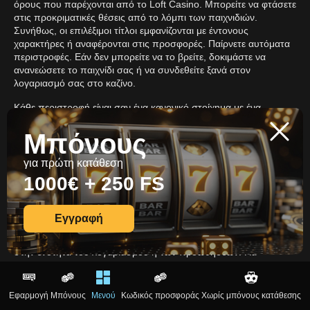
όρους που παρέχονται από το Loft Casino. Μπορείτε να φτάσετε
στις προκριματικές θέσεις από το λόμπι των παιχνιδιών.
Συνήθως, οι επιλέξιμοι τίτλοι εμφανίζονται με έντονους
χαρακτήρες ή αναφέρονται στις προσφορές. Παίρνετε αυτόματα
περιστροφές. Εάν δεν μπορείτε να το βρείτε, δοκιμάστε να
ανανεώσετε το παιχνίδι σας ή να συνδεθείτε ξανά στον
λογαριασμό σας στο καζίνο.
Κάθε περιστροφή είναι σαν ένα κανονικό στοίχημα με ένα
καθορισμένο ποντάρισμα. Το σύστημα του καζίνο για αυτήν την
Μπόνους
προσφορά συνήθως δεν σας επιτρέπει να αλλάξετε το μέγεθος
του στοιχήματός σας. Παρακολουθήστε πόσες δωρεάν
για πρώτη κατάθεση
περιστροφές σας έχουν απομείνει πριν τελειώσει η συνεδρία
σας. Οι αχρησιμοποίητες περιστροφές συνήθως λήγουν μέσα σε
1000€ + 250 FS
24 έως 72 ώρες. Τις περισσότερες φορές, τα κέρδη από δωρεάν
περιστροφές προστίθενται στα κεφάλαια μπόνους σας, αλλά
πρέπει να πληροίτε ορισμένες απαιτήσεις στοιχηματισμού για να
Εγγραφή
μπορέσετε να τα βγάλετε ως €. Μπορείτε να παρακολουθείτε
πόσο κοντά είστε στην εκπλήρωση αυτών των προϋποθέσεων
στην ενότητα του λογαριασμού ή των προωθήσεων. Για
περισσότερες πληροφορίες σχετικά με την προσφορά του Loft
Casino, ανατρέξτε στους επίσημους όρους του καζίνο και στη
σελίδα μπόνους. Για να αξιοποιήσετε στο έπακρο αυτή τη
Εφαρμογή
Μπόνους
Μενού
Κωδικός προσφοράς
Χωρίς μπόνους κατάθεσης
συμφωνία, αναζητήστε παιχνίδια με υψηλότερο θεωρητικό RTP