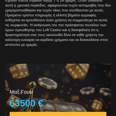
σχεδόν πάντα περίοδο λήξης 7 ή 14 ημέρες. Όταν τελειώσει
αυτή η χρονική περίοδος, αφαιρούνται τυχόν ανταμοιβές που δεν
χρησιμοποιήθηκαν και τυχόν νίκες που συνδέονταν με αυτές.
Ορισμένοι τρόποι πληρωμής ή ελλιπή βήματα εγγραφής
ενδέχεται να εμποδίσουν έναν χρήστη να συμμετάσχει σε αυτές
τις συμφωνίες. Η ανάγνωση του πιο πρόσφατου συνόλου των
όρων προώθησης του Loft Casino και η διασφάλιση ότι η
δραστηριότητά σας τους ακολουθεί δίνει σε κάθε χρήστη την
καλύτερη ευκαιρία να κερδίσει χρήματα και να διασκεδάσει στον
ιστότοπο με ηρεμία.
Μαξ Γουίν
63500 €