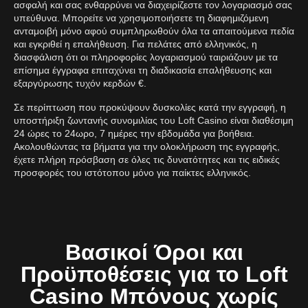
ασφαλή και σας ενθαρρύνει να διαχειρίζεστε τον λογαριασμό σας
υπεύθυνα. Μπορείτε να χρησιμοποιήσετε τη διαφημιζόμενη
ανταμοιβή μόνο αφού συμπληρωθούν όλα τα απαιτούμενα πεδία
και εγκριθεί η επαλήθευση. Για πελάτες από ελληνικός, η
διασφάλιση ότι οι πληροφορίες λογαριασμού ταιριάζουν με τα
επίσημα έγγραφα επιταχύνει τη διαδικασία επαλήθευσης και
εξαργύρωσης τυχόν κερδών €.
Σε περίπτωση που προκύψουν δυσκολίες κατά την εγγραφή, η
υποστήριξη ζωντανής συνομιλίας του Loft Casino είναι διαθέσιμη
24 ώρες το 24ωρο, 7 ημέρες την εβδομάδα για βοήθεια.
Ακολουθώντας τα βήματα για την ολοκλήρωση της εγγραφής,
έχετε πλήρη πρόσβαση σε όλες τις δυνατότητες και τις ειδικές
προσφορές του ιστότοπου μόνο για παίκτες ελληνικός.
Βασικοί Όροι και
Προϋποθέσεις για το Loft
Casino Μπόνους χωρίς