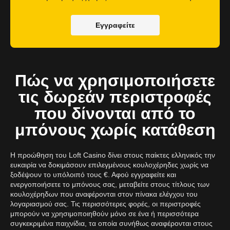
Εγγραφείτε
Πώς να χρησιμοποιήσετε
τις δωρεάν περιστροφές
που δίνονται από το
μπόνους χωρίς κατάθεση
Η προώθηση του Loft Casino δίνει στους παίκτες ελληνικός την
ευκαιρία να δοκιμάσουν επιλεγμένους κουλοχέρηδες χωρίς να
ξοδέψουν το υπόλοιπό τους €. Αφού εγγραφείτε και
ενεργοποιήσετε το μπόνους σας, μεταβείτε στους τίτλους των
κουλοχέρηδων που αναφέρονται στον πίνακα ελέγχου του
λογαριασμού σας. Τις περισσότερες φορές, οι περιστροφές
μπορούν να χρησιμοποιηθούν μόνο σε ένα ή περισσότερα
συγκεκριμένα παιχνίδια, τα οποία συνήθως αναφέρονται στους