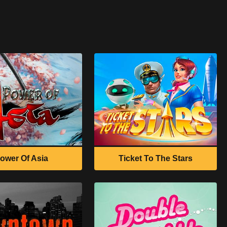
ower Of Asia
Ticket To The Stars