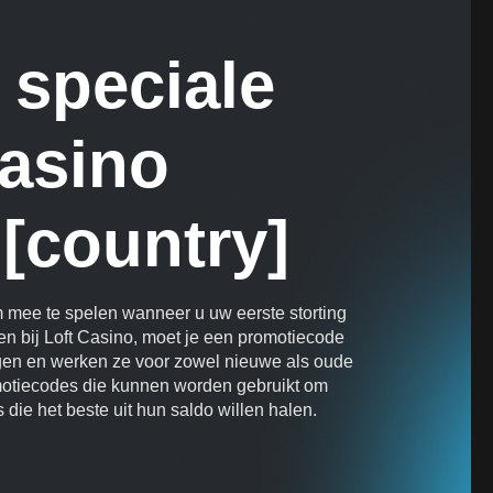
 speciale
asino
[country]
m mee te spelen wanneer u uw eerste storting
gen bij Loft Casino, moet je een promotiecode
ijgen en werken ze voor zowel nieuwe als oude
omotiecodes die kunnen worden gebruikt om
 die het beste uit hun saldo willen halen.