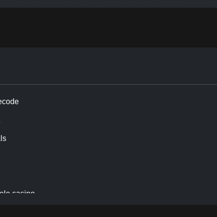
ecode
ls
ele casino