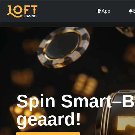
App
Spin Smart–Bl
geaard!