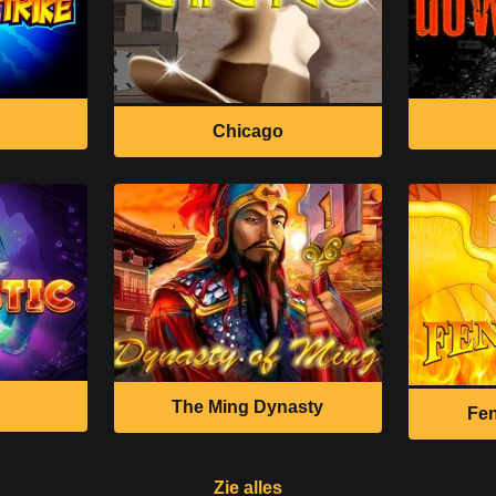
Chicago
The Ming Dynasty
Fen
Zie alles