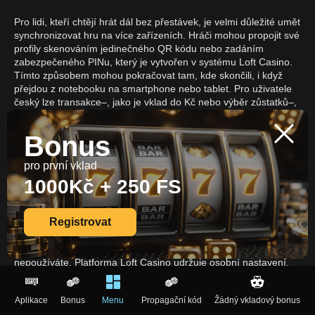
Pro lidi, kteří chtějí hrát dál bez přestávek, je velmi důležité umět
synchronizovat hru na více zařízeních. Hráči mohou propojit své
profily skenováním jedinečného QR kódu nebo zadáním
zabezpečeného PINu, který je vytvořen v systému Loft Casino.
Tímto způsobem mohou pokračovat tam, kde skončili, i když
přejdou z notebooku na smartphone nebo tablet. Pro uživatele
český lze transakce–, jako je vklad do Kč nebo výběr zůstatků–,
iniciovat z jakéhokoli registrovaného zařízení a bezpečnostní
protokoly ověřují každou relaci nezávisle. S touto distribuovanou
Bonus
autentizací získá každý přístupový bod svou vlastní ochranu
proti neoprávněné činnosti. Všichni držitelé účtů Loft Casino by
pro první vklad
měli důrazně zvážit povolení dvoufaktorové autentizace na
1000Kč + 250 FS
všech svých zařízeních. To znamená, že pokaždé, když
přepnete zařízení, budete muset schválit relaci pomocí SMS
nebo e-mailového kódu. V reálném životě to snižuje šanci na
Registrovat
ohrožení relací, pokud dojde ke ztrátě nebo odcizení zařízení.
Chcete-li zachovat synchronizaci relací, měli byste vymazat
mezipaměť prohlížeče a odhlásit se z jakéhokoli hardwaru, který
nepoužíváte. Platforma Loft Casino udržuje osobní nastavení,
herní historii a oznámení o bonusech kasina aktuální v reálném
čase, takže uživatelé nikdy nepřijdou o věrnostní odměny nebo
Aplikace
Bonus
Menu
Propagační kód
Žádný vkladový bonus
časově citlivé nabídky, bez ohledu na to, jakou obrazovku