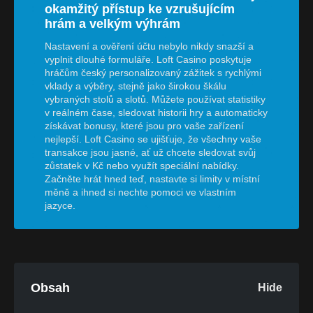
okamžitý přístup ke vzrušujícím
hrám a velkým výhrám
Nastavení a ověření účtu nebylo nikdy snazší a
vyplnit dlouhé formuláře. Loft Casino poskytuje
hráčům český personalizovaný zážitek s rychlými
vklady a výběry, stejně jako širokou škálu
vybraných stolů a slotů. Můžete používat statistiky
v reálném čase, sledovat historii hry a automaticky
získávat bonusy, které jsou pro vaše zařízení
nejlepší. Loft Casino se ujišťuje, že všechny vaše
transakce jsou jasné, ať už chcete sledovat svůj
zůstatek v Kč nebo využít speciální nabídky.
Začněte hrát hned teď, nastavte si limity v místní
měně a ihned si nechte pomoci ve vlastním
jazyce.
Obsah
Hide