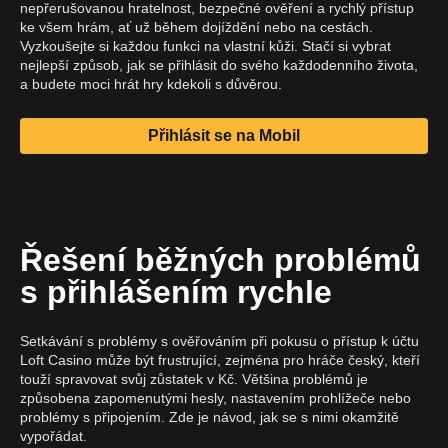
nepřerušovanou hratelnost, bezpečné ověření a rychlý přístup
ke všem hrám, ať už během dojíždění nebo na cestách.
Vyzkoušejte si každou funkci na vlastní kůži. Stačí si vybrat
nejlepší způsob, jak se přihlásit do svého každodenního života,
a budete moci hrát hry kdekoli s důvěrou.
Přihlásit se na Mobil
Řešení běžných problémů
s přihlášením rychle
Setkávání s problémy s ověřováním při pokusu o přístup k účtu
Loft Casino může být frustrující, zejména pro hráče český, kteří
touží spravovat svůj zůstatek v Kč. Většina problémů je
způsobena zapomenutými hesly, nastavením prohlížeče nebo
problémy s připojením. Zde je návod, jak se s nimi okamžitě
vypořádat.