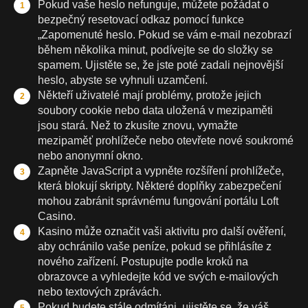
Pokud vaše heslo nefunguje, můžete požádat o
bezpečný resetovací odkaz pomocí funkce
„Zapomenuté heslo. Pokud se vám e-mail nezobrazí
během několika minut, podívejte se do složky se
spamem. Ujistěte se, že jste poté zadali nejnovější
heslo, abyste se vyhnuli uzamčení.
Někteří uživatelé mají problémy, protože jejich
soubory cookie nebo data uložená v mezipaměti
jsou stará. Než to zkusíte znovu, vymažte
mezipaměť prohlížeče nebo otevřete nové soukromé
nebo anonymní okno.
Zapněte JavaScript a vypněte rozšíření prohlížeče,
která blokují skripty. Některé doplňky zabezpečení
mohou zabránit správnému fungování portálu Loft
Casino.
Kasino může označit vaši aktivitu pro další ověření,
aby ochránilo vaše peníze, pokud se přihlásíte z
nového zařízení. Postupujte podle kroků na
obrazovce a vyhledejte kód ve svých e-mailových
nebo textových zprávách.
Pokud budete stále odmítáni, ujistěte se, že váš