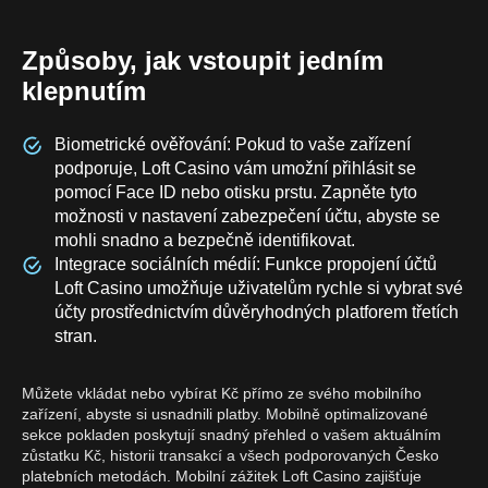
Způsoby, jak vstoupit jedním
klepnutím
Biometrické ověřování: Pokud to vaše zařízení
podporuje, Loft Casino vám umožní přihlásit se
pomocí Face ID nebo otisku prstu. Zapněte tyto
možnosti v nastavení zabezpečení účtu, abyste se
mohli snadno a bezpečně identifikovat.
Integrace sociálních médií: Funkce propojení účtů
Loft Casino umožňuje uživatelům rychle si vybrat své
účty prostřednictvím důvěryhodných platforem třetích
stran.
Můžete vkládat nebo vybírat Kč přímo ze svého mobilního
zařízení, abyste si usnadnili platby. Mobilně optimalizované
sekce pokladen poskytují snadný přehled o vašem aktuálním
zůstatku Kč, historii transakcí a všech podporovaných Česko
platebních metodách. Mobilní zážitek Loft Casino zajišťuje