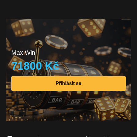
Max Win
71800 Kč
Přihlásit se