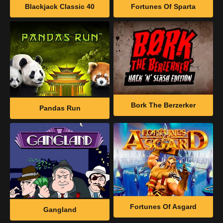
Blackjack Classic 40
Fortunes Of Sparta
Bork The Berzerker
Pandas Run
Fortunes Of Asgard
Gangland