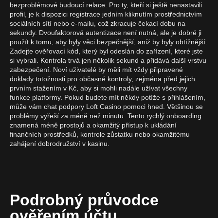
bezproblémové budoucí relace. Pro ty, kteří si ještě nenastavili
profil, je k dispozici registrace jedním kliknutím prostřednictvím
sociálních sítí nebo e-mailu, což zkracuje čekací dobu na
sekundy. Dvoufaktorová autentizace není nutná, ale je dobré ji
použít k tomu, aby byly věci bezpečnější, aniž by byly obtížnější.
Zadejte ověřovací kód, který byl odeslán do zařízení, které jste
si vybrali. Kontrola trvá jen několik sekund a přidává další vrstvu
zabezpečení. Noví uživatelé by měli mít vždy připravené
doklady totožnosti pro občasné kontroly, zejména před jejich
prvním stažením v Kč, aby si mohli nadále užívat všechny
funkce platformy. Pokud budete mít někdy potíže s přihlášením,
může vám chat podpory Loft Casino pomoci hned. Většinou se
problémy vyřeší za méně než minutu. Tento rychlý onboarding
znamená méně prostojů a okamžitý přístup k ukládání
finančních prostředků, kontrole zůstatku nebo okamžitému
zahájení dobrodružství v kasinu.
Podrobný průvodce
ověřením účtu