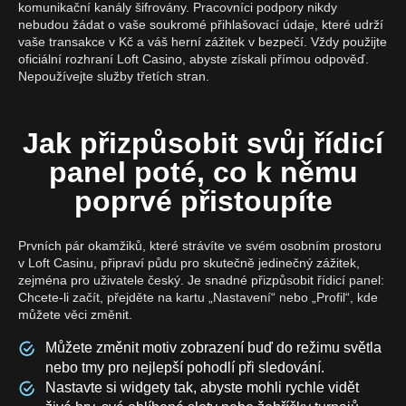
komunikační kanály šifrovány. Pracovníci podpory nikdy
nebudou žádat o vaše soukromé přihlašovací údaje, které udrží
vaše transakce v Kč a váš herní zážitek v bezpečí. Vždy použijte
oficiální rozhraní Loft Casino, abyste získali přímou odpověď.
Nepoužívejte služby třetích stran.
Jak přizpůsobit svůj řídicí
panel poté, co k němu
poprvé přistoupíte
Prvních pár okamžiků, které strávíte ve svém osobním prostoru
v Loft Casinu, připraví půdu pro skutečně jedinečný zážitek,
zejména pro uživatele český. Je snadné přizpůsobit řídicí panel:
Chcete-li začít, přejděte na kartu „Nastavení“ nebo „Profil“, kde
můžete věci změnit.
Můžete změnit motiv zobrazení buď do režimu světla
nebo tmy pro nejlepší pohodlí při sledování.
Nastavte si widgety tak, abyste mohli rychle vidět