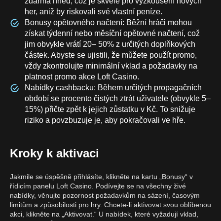
zdarma hned, což je skvělé pro vyzkoušení nových
her, aniž by riskovali své vlastní peníze.
Bonusy opětovného načtení: Běžní hráči mohou
získat týdenní nebo měsíční opětovné načtení, což
jim obvykle vrátí 20– 50% z určitých doplňkových
částek. Abyste se ujistili, že můžete použít promo,
vždy zkontrolujte minimální vklad a požadavky na
platnost promo akce Loft Casino.
Nabídky cashbacku: Během určitých propagačních
období se procento čistých ztrát uživatele (obvykle 5–
15%) přičte zpět k jejich zůstatku v Kč. To snižuje
riziko a povzbuzuje je, aby pokračovali ve hře.
Kroky k aktivaci
Jakmile se úspěšně přihlásíte, klikněte na kartu „Bonusy“ v
řídicím panelu Loft Casino. Podívejte se na všechny živé
nabídky, věnujte pozornost požadavkům na sázení, časovým
limitům a způsobilosti pro hry. Chcete-li aktivovat svou oblíbenou
akci, klikněte na „Aktivovat.“ U nabídek, které vyžadují vklad,