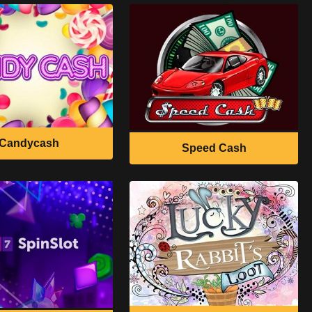
Candycash
Speed Cash