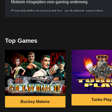
Mobiele inlogopties voor gaming onderweg
Gemakkelijke toegang tot Ios- en Android-apparaten
Manieren om binnen te komen met één tik
Veelvoorkomende inlogproblemen snel oplossen
Top Games
Hoe u uw Loft Casino-account veilig kunt houden
Geavanceerde codering en veiligheid van persoonlijke 
Nuttig advies voor mensen met accounts
Snel opnieuw instellen van wachtwoorden die u bent ver
Kijkend naar bonusaanbiedingen direct na het inloggen
Stappen om te activeren
Er zijn live ondersteuningskanalen beschikbaar. Wanneer 
Turbo Play
Bucksy Malone
Belangrijkste ondersteuningsopties