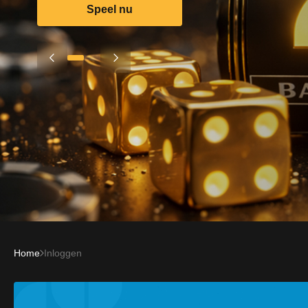
Speel nu
Home
Inloggen