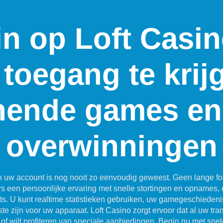
in op Loft Casi
 toegang te krij
ende games en
overwinningen
an uw account is nog nooit zo eenvoudig geweest. Geen lange for
rs een persoonlijke ervaring met snelle stortingen en opnames,
ts. U kunt realtime statistieken gebruiken, uw gamegeschieden
 zijn voor uw apparaat. Loft Casino zorgt ervoor dat al uw trans
 of wilt profiteren van speciale aanbiedingen. Begin nu met spele