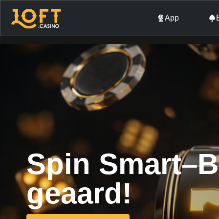
App
Spin Smart–Bl
geaard!