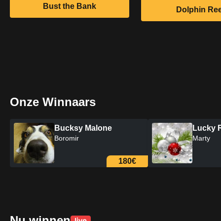
Bust the Bank
Dolphin Ree
Onze Winnaars
Bucksy Malone
Lucky R
Boromir
Marty
180€
Nu winnen