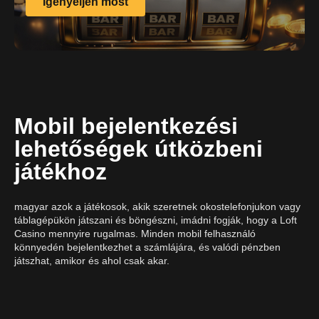
Igényeljen most
Mobil bejelentkezési
lehetőségek útközbeni
játékhoz
magyar azok a játékosok, akik szeretnek okostelefonjukon vagy
táblagépükön játszani és böngészni, imádni fogják, hogy a Loft
Casino mennyire rugalmas. Minden mobil felhasználó
könnyedén bejelentkezhet a számlájára, és valódi pénzben
játszhat, amikor és ahol csak akar.