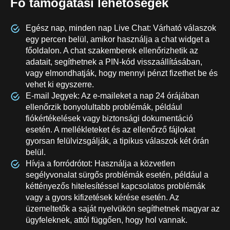
Fő támogatási lehetőségek
Egész nap, minden nap Live Chat: Várható válaszok
egy percen belül, amikor használja a chat widget a
főoldalon. A chat szakemberek ellenőrizhetik az
adatait, segíthetnek a PIN-kód visszaállításában,
vagy elmondhatják, hogy mennyi pénzt fizethet be és
vehet ki egyszerre.
E-mail Jegyek: Az e-maileket a nap 24 órájában
ellenőrzik bonyolultabb problémák, például
fiókértékelések vagy biztonsági dokumentáció
esetén. A mellékleteket és az ellenőrző fájlokat
gyorsan felülvizsgálják, a tipikus válaszok két órán
belül.
Hívja a forródrótot: Használja a közvetlen
segélyvonalat sürgős problémák esetén, például a
kéttényezős hitelesítéssel kapcsolatos problémák
vagy a gyors kifizetések kérése esetén. Az
üzemeltetők a saját nyelvükön segíthetnek magyar az
ügyfeleknek, attól függően, hogy hol vannak.