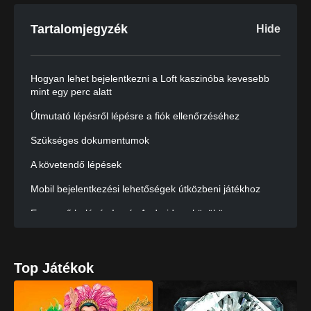
Tartalomjegyzék
Hide
Hogyan lehet bejelentkezni a Loft kaszinóba kevesebb
mint egy perc alatt
Útmutató lépésről lépésre a fiók ellenőrzéséhez
Szükséges dokumentumok
A követendő lépések
Mobil bejelentkezési lehetőségek útközbeni játékhoz
Egyszerű belépés Ios és Android eszközökön
Az egy érintéssel történő belépés módjai
Gyakori bejelentkezési problémák gyors megoldása
Top Játékok
Hogyan tartsd biztonságban Loft Casino fiókodat
Speciális titkosítás és a személyes adatok biztonsága