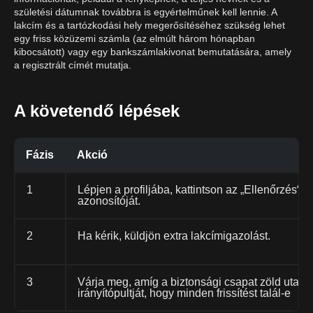
születési dátumnak továbbra is egyértelműnek kell lennie. A
lakcím és a tartózkodási hely megerősítéséhez szükség lehet
egy friss közüzemi számla (az elmúlt három hónapban
kibocsátott) vagy egy bankszámlakivonat bemutatására, amely
a regisztrált címét mutatja.
A követendő lépések
Fázis
Akció
1
Lépjen a profiljába, kattintson az „Ellenőrzés“ go
azonosítóját.
2
Ha kérik, küldjön extra lakcímigazolást.
3
Várja meg, amíg a biztonsági csapat zöld utat ad
irányítópultját, hogy minden frissítést talál-e