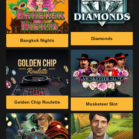
Hasznos tanácsok fiókkal rendelkező embereknek
Gyorsan visszaállíthatja az elfelejtett jelszavakat
A bónuszajánlatok megtekintése közvetlenül a
bejelentkezés után
Diamonds
Bangkok Nights
Aktiválási lépések
Élő támogatási csatornák állnak rendelkezésre. Amikor
bejelentkezik a Loft kaszinóba
Fő támogatási lehetőségek
A súgóközpont működése
Hogyan szabhatja testre az irányítópultot, miután
Golden Chip Roulette
Musketeer Slot
először elérte
Gyors linkek jobbá tétele a gyakori feladatokhoz
Fiók áttekintése és értesítési beállítások
Több eszköz csatlakoztatása a zökkenőmentes játékhoz