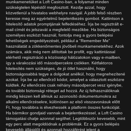
munkamenetüket a Loft Casino-ban, a folyamat minden
szükségtelen lépéstől megfosztott. Kezdje azzal, hogy
közvetlenül a hivatalos webhelyre navigál. A jobb felső részben
keresse meg az egyértelmű bejelentkezés gombot. Kattintson a
hitelesítő adatok promptjának felfedéséhez. Írja be regisztrált e-
mail címét és jelszavát a megfelelő mezőkbe. Ha biztonságos
személyes eszközt használ, fontolja meg a gyors belépési
lehetőségek engedélyezését, például a “Remember Me”
használatát a zökkenőmentes jövőbeli munkamenetekhez. Azok
számára, akik még nem állítottak be profilt, egy kattintással
elérhető regisztráció a közösségi hálózatokon vagy e-mailben,
így a várakozási idő másodpercekre csökken. Kétfaktoros
hitelesítés nem szükséges, de jó ötlet használni, hogy
biztonságosabbá tegye a dolgokat anélkül, hogy megnehezítené
azokat. Írja be az ellenőrző kódot, amelyet a választott eszközre
küldtek. Az ellenőrzés csak néhány másodpercet vesz igénybe,
és további biztonsági réteget ad hozzá. Az új felhasználóknak
mindig készen kell állniuk az azonosító dokumentumokra az
alkalmi ellenőrzésekre, különösen az első visszavonásuk előtt
Ft, hogy továbbra is élvezhessék a platform összes funkcióját.
Ha bármikor gondjaid vannak a bejelentkezéssel, a Loft Casino
támogatási chatje azonnal segíthet. Legtöbbször kevesebb, mint
egy perc alatt megoldódnak a problémák. Ez a gyors belépés
kevesebb állásidőt és azonnali hozzáférést jelent a