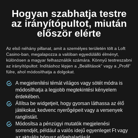
Hogyan szabhatja testre
az irányítópultot, miután
először elérte
Az első néhány pillanat, amit a személyes területén tölt a Loft
Casino-ban, megalapozza a valóban egyedülálló élményt,
különösen a magyar felhasználók számára. Könnyű testreszabni
az irányítópultot: Indításhoz lépjen a „Beállítások“ vagy a „Profil“
fülre, ahol módosíthatja a dolgokat.
A megjelenítési témát világos vagy sötét módra is
módosíthatja a legjobb megtekintési kényelem
érdekében.
Állítsa be widgetjeit, hogy gyorsan láthassa az élő
játékokat, kedvenc nyerőgépeit vagy a versenyek
ranglistáit.
Módosítsa a pénzügyi mutatók megjelenési
sorrendjét, például a valós idejű egyenleget Ft vagy
az aktuális bónusz előrehaladását.