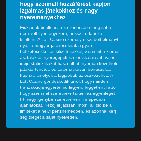
hogy azonnali hozzáférést kapjon
izgalmas játékokhoz és nagy
nyereményekhez
Fiókjának beállítása és ellenőrzése még soha
nem volt ilyen egyszerű, hosszú űrlapokat
kitölteni. A Loft Casino személyre szabott élményt
nyújt a magyar játékosoknak a gyors
befizetésekkel és kifizetésekkel, valamint a kiemelt
asztalok és nyerőgépek széles skálájával. Valós
idejű statisztikákat használhat, nyomon követheti
játéktörténetét, és automatikusan bónuszokat
kaphat, amelyek a legjobbak az eszközéhez. A
Loft Casino gondoskodik arról, hogy minden
tranzakciója egyértelmű legyen, függetlenül attól,
hogy szemmel szeretné-e tartani az egyenlegét
Ft, vagy igénybe szeretné venni a speciális
ajánlatokat. Kezdj el játszani most, állítsd be a
limiteket a helyi pénznemedben, és azonnal kérj
segítséget a saját nyelveden.