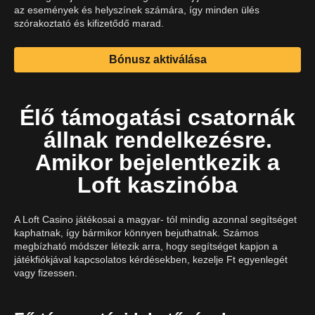
az események és helyszínek számára, így minden ülés
szórakoztató és kifizetődő marad.
Bónusz aktiválása
Élő támogatási csatornák
állnak rendelkezésre.
Amikor bejelentkezik a
Loft kaszinóba
A Loft Casino játékosai a magyar- tól mindig azonnal segítséget
kaphatnak, így bármikor könnyen bejuthatnak. Számos
megbízható módszer létezik arra, hogy segítséget kapjon a
játékfiókjával kapcsolatos kérdésekben, kezelje Ft egyenlegét
vagy fizessen.