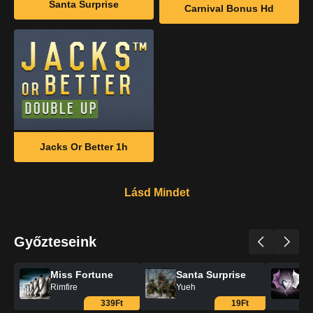
Santa Surprise
Carnival Bonus Hd
Jacks Or Better 1h
Lásd Mindet
Győzteseink
Miss Fortune
Santa Surprise
La
Rimfire
Yueh
Pu
339Ft
19Ft