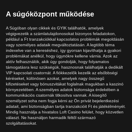
A súgóközpont működése
A Súgóban olyan cikkek és GYIK találhatók, amelyek
végigvezetik a számlatulajdonosokat bizonyos feladatokon,
például a Ft tranzakciókkal kapcsolatos problémák megoldásán
vagy személyes adataik megváltoztatásán. A legtöbb téma
indexelve van a kereséshez, így gyorsan kijavíthatja a gyakori
problémákat anélkül, hogy ügynökre kellene várnia. Azok az
aktív felhasználók, akik úgy gondolják, hogy folyamatos
támogatásra lesz szükségük, hasznosnak találhatják a dedikált
VIP kapcsolati csatornát. A fiókkezelők kezelik az elsőbbségi
kéréseket, különösen azokat, amelyek nagy összegű
kifizetéseket vagy bónuszvitákat foglalnak magukban a kaszinó
környezetében. A személyes adatok biztonsága érdekében a
kommunikációs csatornák titkosítva vannak. A kisegítő
személyzet soha nem fogja kérni az Ön privát bejelentkezési
adatait, ami biztonságban tartja tranzakcióit Ft és játékélményét.
Mindig használja a hivatalos Loft Casino felület, hogy közvetlen
választ. Ne használjon harmadik féltől származó
szolgáltatásokat.