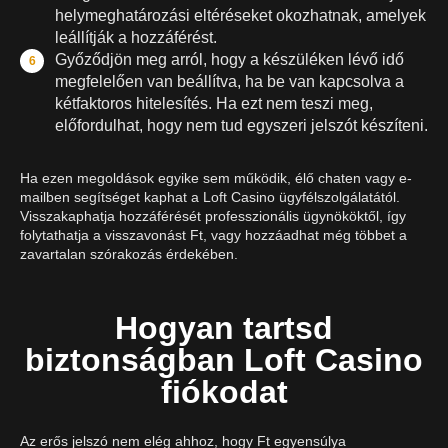
helymeghatározási eltéréseket okozhatnak, amelyek
leállítják a hozzáférést.
Győződjön meg arról, hogy a készüléken lévő idő
megfelelően van beállítva, ha be van kapcsolva a
kétfaktoros hitelesítés. Ha ezt nem teszi meg,
előfordulhat, hogy nem tud egyszeri jelszót készíteni.
Ha ezen megoldások egyike sem működik, élő chaten vagy e-
mailben segítséget kaphat a Loft Casino ügyfélszolgálatától.
Visszakaphatja hozzáférését professzionális ügynököktől, így
folytathatja a visszavonást Ft, vagy hozzáadhat még többet a
zavartalan szórakozás érdekében.
Hogyan tartsd
biztonságban Loft Casino
fiókodat
Az erős jelszó nem elég ahhoz, hogy Ft egyensúlya