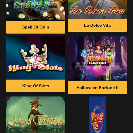
La Dolce Vita
Spell Of Odin
King Of Slots
Halloween Fortune II